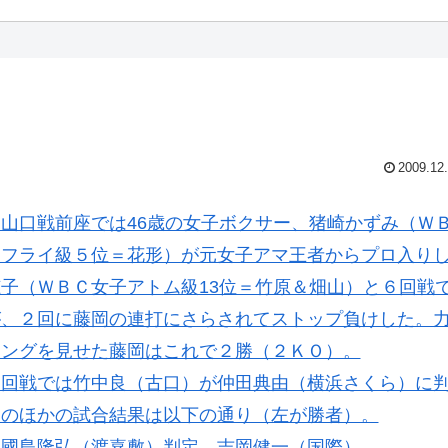
2009.12
山口戦前座では46歳の女子ボクサー、猪崎かずみ（Ｗ
・フライ級５位＝花形）が元女子アマ王者からプロ入り
子（ＷＢＣ女子アトム級13位＝竹原＆畑山）と６回戦
が、２回に藤岡の連打にさらされてストップ負けした。
シングを見せた藤岡はこれで２勝（２ＫＯ）。
回戦では竹中良（古口）が仲田典由（横浜さくら）に
そのほかの試合結果は以下の通り（左が勝者）。
 國島隆弘（渡嘉敷）判定 吉岡健一（国際）