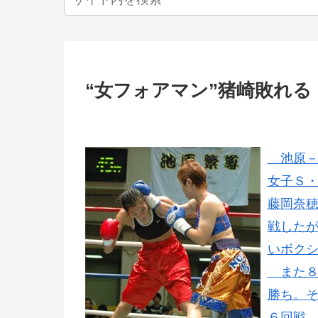
“女フォアマン”猪崎敗れる
池原－
女子Ｓ
藤岡奈穂
戦した
いボク
また８
勝ち。
６回戦