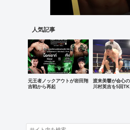
人気記事
元王者ノックアウトが岩田翔
渡来美響が会心
吉戦から再起
川村英吉を5回TK