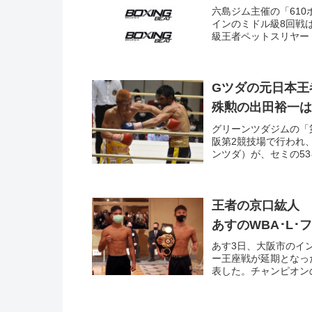
六島ジム主催の「610
インのミドル級8回戦
級王者ペットスリヤー・
Gツダの元日本
殊勲の出田裕一は
グリーンツダジムの「
阪第2競技場で行われ
ンツダ）が、セミの53キ
王者の京口紘人
あすのWBA･L
あす3日、大阪市のイ
ー王座戦が延期となっ
表した。チャンピオンの