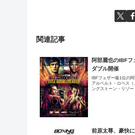
関連記事
阿部麗也のIBFフ
ダブル開催
IBFフェザー級1位の
アルベルト・ロペス（
ングストーン・リゾート
前原太尊、豪快に