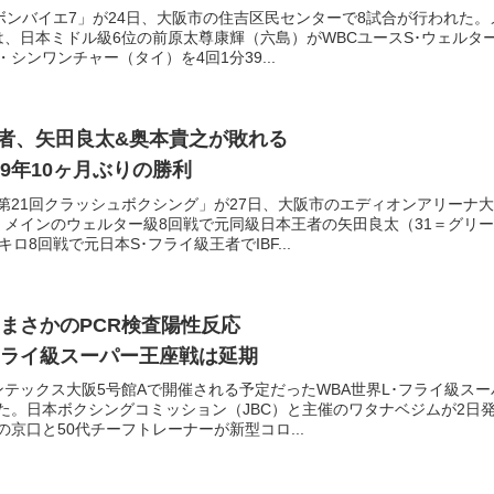
ボンバイエ7」が24日、大阪市の住吉区民センターで8試合が行われた。
は、日本ミドル級6位の前原太尊康輝（六島）がWBCユースS･ウェルタ
シンワンチャー（タイ）を4回1分39...
王者、矢田良太&奥本貴之が敗れる
9年10ヶ月ぶりの勝利
第21回クラッシュボクシング」が27日、大阪市のエディオンアリーナ大
、メインのウェルター級8回戦で元同級日本王者の矢田良太（31＝グリー
ロ8回戦で元日本S･フライ級王者でIBF...
 まさかのPCR検査陽性反応
･フライ級スーパー王座戦は延期
ンテックス大阪5号館Aで開催される予定だったWBA世界L･フライ級スー
た。日本ボクシングコミッション（JBC）と主催のワタナベジムが2日
京口と50代チーフトレーナーが新型コロ...