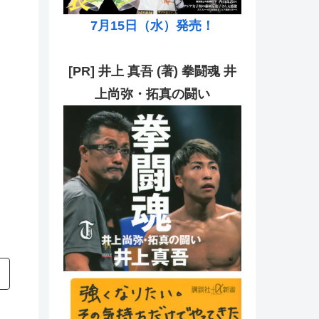
7月15日（水）発売！
[PR] 井上 真吾 (著) 拳闘魂 井
上尚弥・拓真の闘い