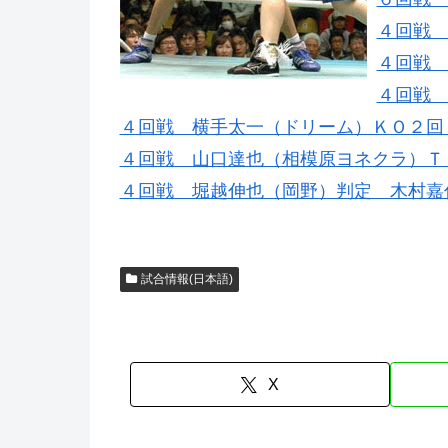
４回戦
４回戦
４回戦
４回戦 横手太一（ドリーム）ＫＯ２回
４回戦 山口達也（相模原ヨネクラ）Ｔ
４回戦 堀越伸也（岡野）判定 木村嘉
試合情報(日本語)
X