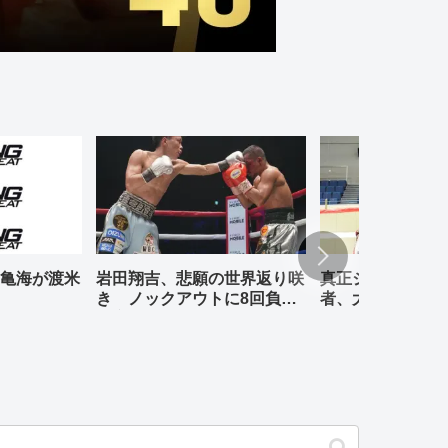
亀海が渡米
岩田翔吉、悲願の世界返り咲
真正ジムの元WBO
き ノックアウトに8回負傷
者、大橋哲朗、小
判定勝ち
退式が行われる