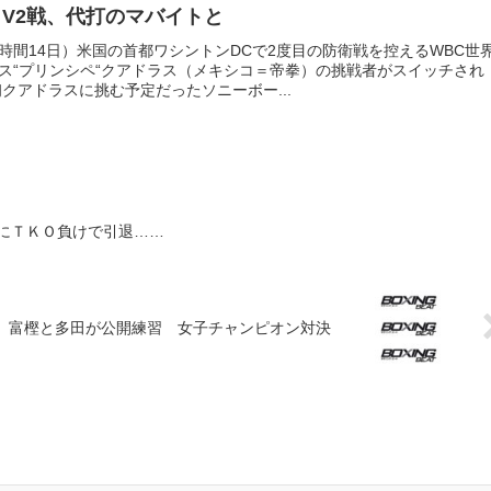
日V2戦、代打のマバイトと
時間14日）米国の首都ワシントンDCで2度目の防衛戦を控えるWBC世
ロス“プリンシペ“クアドラス（メキシコ＝帝拳）の挑戦者がスイッチされ
初クアドラスに挑む予定だったソニーボー...
にＴＫＯ負けで引退……
富樫と多田が公開練習 女子チャンピオン対決