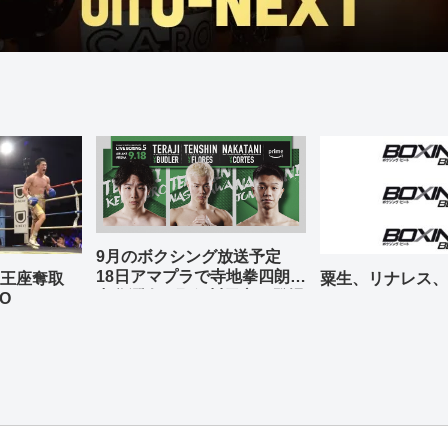
9月のボクシング放送予定
18日アマプラで寺地拳四朗、
の王座奪取
粟生、リナレス、
中谷潤人、那須川天心が登場
O