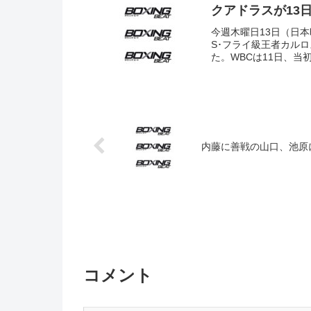
クアドラスが13
今週木曜日13日（日本
S･フライ級王者カル
た。WBCは11日、当
内藤に善戦の山口、池原
コメント