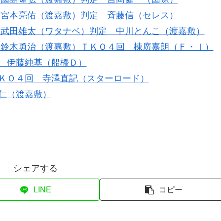
 宮本亮佑（渡嘉敷）判定 斉藤信（セレス）
 武田雄太（ワタナベ）判定 中川とんこ（渡嘉敷）
 鈴木勇治（渡嘉敷）ＴＫＯ４回 棟廣嘉朗（Ｆ・Ｉ）
 伊藤純基（船橋Ｄ）
ＫＯ４回 寺澤直記（スターロード）
仁（渡嘉敷）
シェアする
LINE
コピー