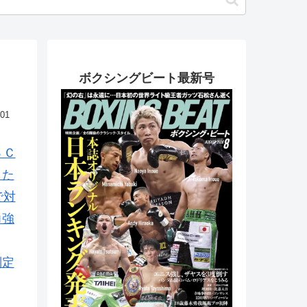
ボクシングビート最新号
.01
ＢＣ
した
で対
力強
判定