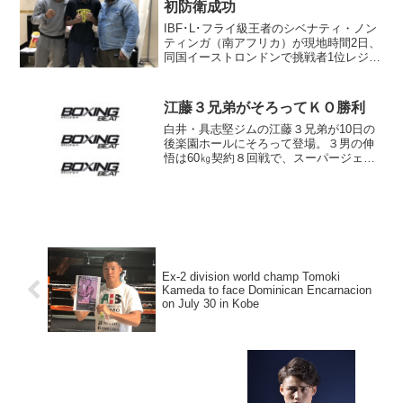
初防衛成功
IBF･L･フライ級王者のシベナティ・ノン
ティンガ（南アフリカ）が現地時間2日、
同国イーストロンドンで挑戦者1位レジ
ー・スガノブ（フィリピン）と初防衛戦
を行い、初回にダウンを奪って3-0判定勝
ち。初防衛に成功した。昨年12月に来日
江藤３兄弟がそろってＫＯ勝利
したノンテ...
白井・具志堅ジムの江藤３兄弟が10日の
後楽園ホールにそろって登場。３男の伸
悟は60㎏契約８回戦で、スーパージェイ
ムス・シンマナサック（タイ）に５回２
分55秒ＫＯ勝ち。長男の光喜はフライ級
８回戦でヨドクンクライ・ソーラッダジ
ム（タイ）に２回１...
Ex-2 division world champ Tomoki
Kameda to face Dominican Encarnacion
on July 30 in Kobe