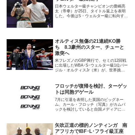
日本ウェルター級チャンピオンの豊嶋亮
太（帝拳）が25日、タイトル返上を表明
した。今後はS・ウェルター級に転向する
という。日本王座の返上を明らかにした
豊嶋（隣りはリナレス・トレーナー）
豊嶋はさる5月のカーニバル戦で坂井祥紀
（横浜光）に挑戦。...
オルティス無傷の21連続KO勝
ち 8.3豪州のスター、チューと
激突へ
米フレズノのGBP興行で、セミの12回戦
に出場したWBA･S･ウェルター級1位バー
ジル・オルティスJr（米）が、世界挑戦
歴があるトーマス・ドゥローメ（プエル
トリコ）に初回2分39秒KO勝ちを収め
た。オルティスは初回で試合を決めた
フロッチが復帰を検討、ターゲッ
距離を取り...
トは同胞デゲール
7月に引退を表明した英国のビッグネー
ム、カール・フロッチ（写真）がカムバ
ックを検討していると自国メディアに発
言。自らが保持していたIBF世界S･ミド
ル級タイトルを標的にするという。現王
者は同じ英国人のジェームス・デゲー
矢吹正道の標的ノンティンガ 南
ル。BBC電子版などが...
アフリカでIBF･L･フライ級王座