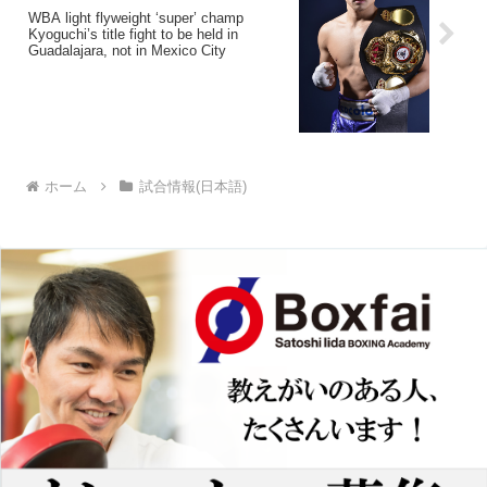
WBA light flyweight ‘super’ champ
Kyoguchi’s title fight to be held in
Guadalajara, not in Mexico City
ホーム
試合情報(日本語)