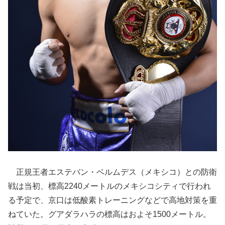
正規王者エステバン・ベルムデス（メキシコ）との防衛
戦は当初、標高2240メートルのメキシコシティで行われ
る予定で、京口は低酸素トレーニングなどで高地対策を重
ねていた。グアダラハラの標高はおよそ1500メートル。