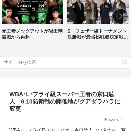
元王者ノックアウトが岩田翔
S・フェザー級トーナメント
吉戦から再起
決勝戦が最強挑戦者決定戦兼
ねる バンタム級はWBO-
AP王者伊藤千飛参戦
WBA･L･フライ級スーパー王者の京口紘
人 6.10防衛戦の開催地がグアダラハラに
変更
2022.05.19
WBA･L･フライ級チャンピオン京口紘人（ワタナベ＝写