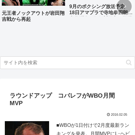
9月のボクシング放送予定
18日アマプラで寺地拳四朗、
元王者ノックアウトが岩田翔
中谷潤人、那須川天心が登場
吉戦から再起
ラウンドアップ コバレフがWBO月間
MVP
2016.02.05
■WBOが1日付けで2月度最新ラン
キングを発表。月間MVPにL･ヘビ