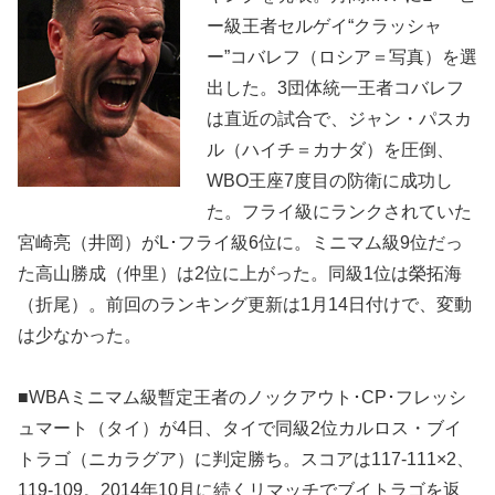
ー級王者セルゲイ“クラッシャ
ー”コバレフ（ロシア＝写真）を選
出した。3団体統一王者コバレフ
は直近の試合で、ジャン・パスカ
ル（ハイチ＝カナダ）を圧倒、
WBO王座7度目の防衛に成功し
た。フライ級にランクされていた
宮崎亮（井岡）がL･フライ級6位に。ミニマム級9位だっ
た高山勝成（仲里）は2位に上がった。同級1位は榮拓海
（折尾）。前回のランキング更新は1月14日付けで、変動
は少なかった。
■WBAミニマム級暫定王者のノックアウト･CP･フレッシ
ュマート（タイ）が4日、タイで同級2位カルロス・ブイ
トラゴ（ニカラグア）に判定勝ち。スコアは117-111×2、
119-109。2014年10月に続くリマッチでブイトラゴを返