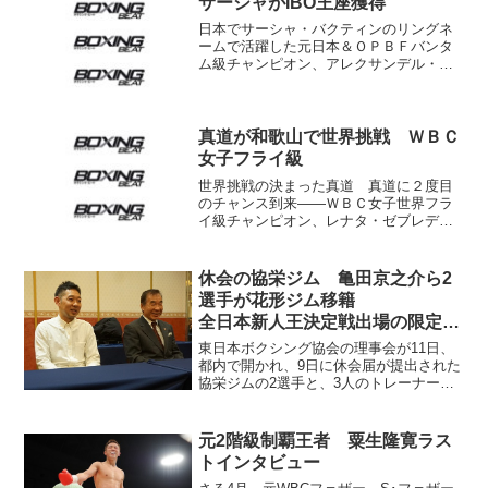
サーシャがIBO王座獲得
日本でサーシャ・バクティンのリングネ
ームで活躍した元日本＆ＯＰＢＦバンタ
ム級チャンピオン、アレクサンデル・バ
クティン（ロシア）が18日（現地時間）
モスクワに登場。元ＯＰＢＦ＆ＰＡＢＡ
タイトルホルダー、ロリ・ガスカ（フィ
リピン）との12回戦を...
真道が和歌山で世界挑戦 ＷＢＣ
女子フライ級
世界挑戦の決まった真道 真道に２度目
のチャンス到来――ＷＢＣ女子世界フラ
イ級チャンピオン、レナタ・ゼブレディ
（ハンガリー）に対し、同級６位の真道
ゴー（クラトキ）が５月19日和歌山県立
体育館で挑戦することが決まったと、所
休会の協栄ジム 亀田京之介ら2
属ジムの原田哲也会長が...
選手が花形ジム移籍
全日本新人王決定戦出場の限定措
置
東日本ボクシング協会の理事会が11日、
都内で開かれ、9日に休会届が提出された
協栄ジムの2選手と、3人のトレーナーが
花形進・東日本協会長が会長を務める花
形ジムに移籍することが報告された。
移籍するのは22日の全日本新人王決定戦
元2階級制覇王者 粟生隆寛ラス
に出場する亀田京...
トインタビュー