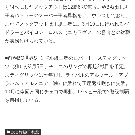
り討ちにしたノックアウトは12勝6KO無敗。WBAは正規
王者バドラーのスーパー王者昇格をアナウンスしており、
これでノックアウトは正規王者に。3月19日に行われるバ
ドラーとバイロン・ロハス（ニカラグア）の勝者との対戦
が義務付けられている。
■前WBO世界S･ミドル級王者のロバート・スティグリッ
ツ（独）が3月5日、チェコのリングで再起2戦目を予定。
スティグリッツは昨年7月、ライバルのアルツール・アブ
ラハム（アルメニア＝独）に敗れて王座返り咲きに失敗。
10月に今回と同じチェコで再起。L･ヘビー級で2階級制覇
を目指している。
試合情報(日本語)