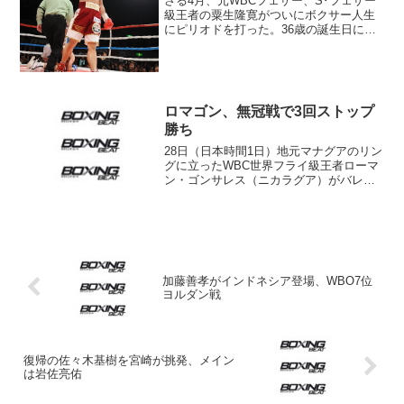
さる4月、元WBCフェザー、S･フェザー
級王者の粟生隆寛がついにボクサー人生
にピリオドを打った。36歳の誕生日に自
らのSNSで発表したもの。史上初の高校6
冠を達成して帝拳ジムからプロ入りし、
世界2階級制覇。長きにわたったボクサー
人生だった。...
ロマゴン、無冠戦で3回ストップ
勝ち
28日（日本時間1日）地元マナグアのリン
グに立ったWBC世界フライ級王者ローマ
ン・ゴンサレス（ニカラグア）がバレン
ティン・レオン（メキシコ）に3回2分27
秒TKO勝利。無敗レコードを42勝36KOに
伸ばした。 計量でゴンサレスは115ポ
ン...
加藤善孝がインドネシア登場、WBO7位
ヨルダン戦
復帰の佐々木基樹を宮崎が挑発、メイン
は岩佐亮佑