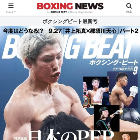
BOXING BEAT [ボクシング・ビート] 公式サイト
メニュー
検索
ボクシングビート最新号