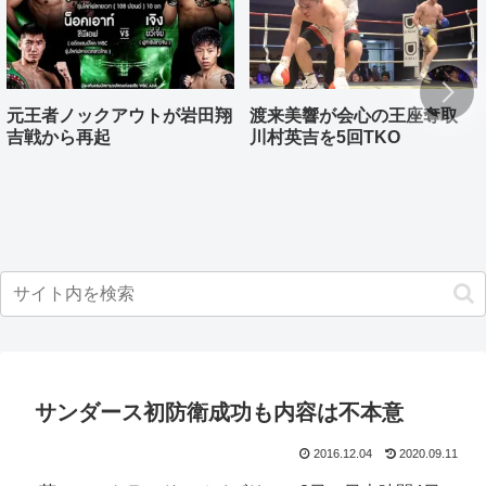
元王者ノックアウトが岩田翔
渡来美響が会心の王座奪取
吉戦から再起
川村英吉を5回TKO
サンダース初防衛成功も内容は不本意
2016.12.04
2020.09.11