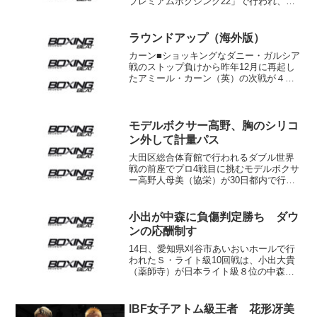
プレミアムボクシング22」で行われ、王
者の山中慎介（帝拳）が同級2位のアンセ
ルモ・モレノ（パナマ）に2-1判定勝ち。
9度目の防衛に成功した。スコアは115-
ラウンドアップ（海外版）
113...
カーン■ショッキングなダニー・ガルシア
戦のストップ負けから昨年12月に再起し
たアミール・カーン（英）の次戦が４月
27日、地元英国のシェーフィールド、モ
ーターポイント・アリーナに決まった。
対戦相手は元ＩＢＦ世界ライト級王者フ
リオ“キッド”ディ...
モデルボクサー高野、胸のシリコ
ン外して計量パス
大田区総合体育館で行われるダブル世界
戦の前座でプロ4戦目に挑むモデルボクサ
ー高野人母美（協栄）が30日都内で行わ
れた計量にウエディングドレス姿で登
場。胸に入れたシリコンを外して計量を
クリアするなど、通常の計量会場では見
小出が中森に負傷判定勝ち ダウ
られないシーンを連発し...
ンの応酬制す
14日、愛知県刈谷市あいおいホールで行
われたＳ・ライト級10回戦は、小出大貴
（薬師寺）が日本ライト級８位の中森宏
（平仲）に７回１分32秒負傷判定３－０
（67-65、66-65×2）で勝利した。両者は
2010年９月（中森の７回ＴＫＯ勝ち）以
IBF女子アトム級王者 花形冴美
来...