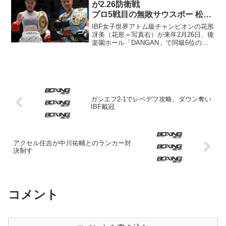
が2.26防衛戦
プロ5戦目の無敗サウスポー 松田
恵里が挑戦
IBF女子世界アトム級チャンピオンの花形
冴美（花形＝写真右）が来年2月26日、後
楽園ホール「DANGAN」で同級6位の松
田恵里（TEAM10COUNT＝同左）と2度
目の防衛戦を行うことになった。花形ジ
ムが28日発表した。 花形（36＝16勝...
ガシエフ2-1でレベデフ攻略、ダウン奪い
IBF戴冠
アクセル住吉が中川祐輔とのランカー対
決制す
コメント