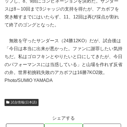
ップし、8、9回にコンビネーションを決めた。サンダー
スは8～10回まで3ジャッジの支持を得たが、アカボフを
突き離すまでにはいたらず、11、12回は再び採点が割れ
て終了のゴングとなった。
無敗を守ったサンダース（24勝12KO）だが、試合後は
「今日は本当に出来が悪かった。ファンに謝罪したい気持
ちだ。私はゴロフキンとやりたいと口にしてきたが、今日
のパフォーマンスには当惑している」と山場を作れず反省
の弁。世界初挑戦失敗のアカボフは16勝7KO2敗。
Photo/SUMIO YAMADA
試合情報(日本語)
シェアする