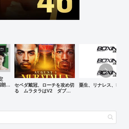
予定
四朗、
セペダ戴冠、ローチを攻め切
粟生、リナレス、亀海
が登場
る ムラタラはV2 ダブル
世界ライト級戦