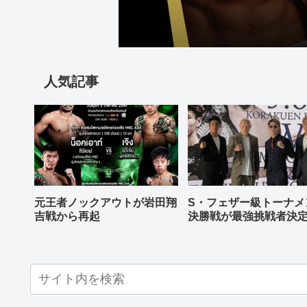
人気記事
元王者ノックアウトが岩田翔
S・フェザー級トーナメ
吉戦から再起
決勝戦が最強挑戦者決
ねる バンタム級はWBO
AP王者伊藤千飛参戦