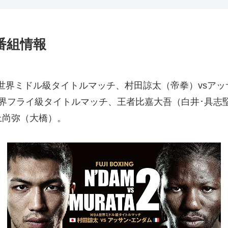
番組情報
世界ミドル級タイトルマッチ、村田諒太（帝拳）vsアッ
世界フライ級タイトルマッチ、王者比嘉大吾（白井･具志
上尚弥（大橋）。