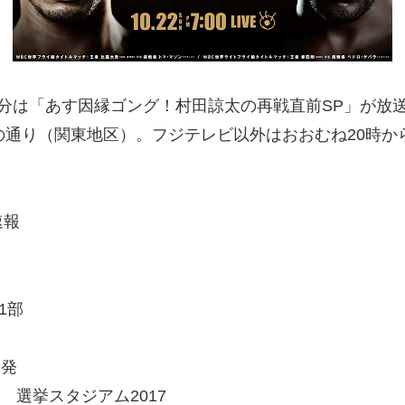
40分は「あす因縁ゴング！村田諒太の再戦直前SP」が放
の通り（関東地区）。フジテレビ以外はおおむね20時か
速報
1部
連発
挙スタジアム2017