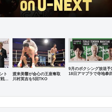
9月のボクシング放送
18日アマプラで寺地拳
ント
渡来美響が会心の王座奪取
中谷潤人、那須川天心
定戦兼
川村英吉を5回TKO
-