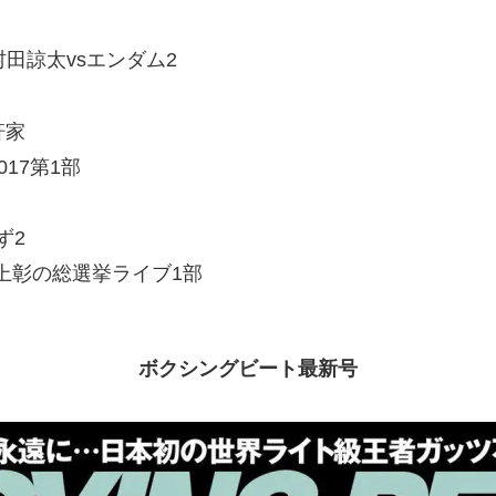
田諒太vsエンダム2
軒家
7第1部
ず2
彰の総選挙ライブ1部
ボクシングビート最新号