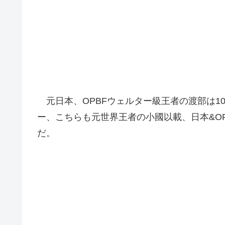
元日本、OPBFウェルター級王者の渡部は1
ー、こちらも元世界王者の小國以載、日本&O
だ。