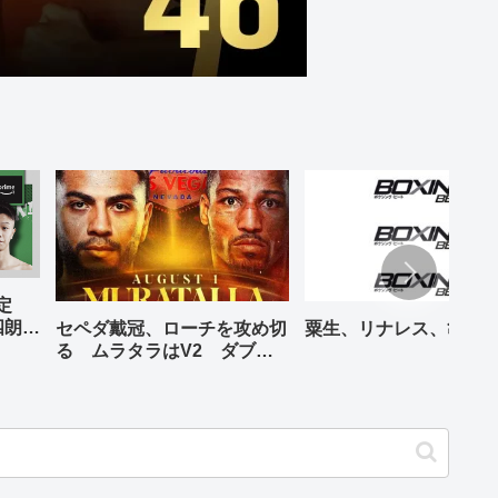
予定
四朗、
セペダ戴冠、ローチを攻め切
粟生、リナレス、亀海
が登場
る ムラタラはV2 ダブル
世界ライト級戦