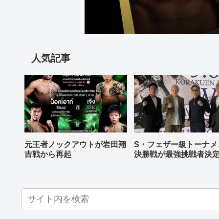
人気記事
元王者ノックアウトが岩田翔
S・フェザー級トーナメ
吉戦から再起
決勝戦が最強挑戦者決
ねる バンタム級はWBO
AP王者伊藤千飛参戦