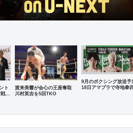
9月のボクシング放送
18日アマプラで寺地拳
ント
渡来美響が会心の王座奪取
中谷潤人、那須川天心
定戦兼
川村英吉を5回TKO
-