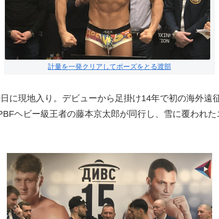
計量を一発クリアしてポーズをとる渡部
0日に現地入り。デビューから足掛け14年で初の海外遠
PBFヘビー級王者の藤本京太郎が同行し、雪に覆われ