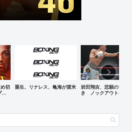
攻め切
粟生、リナレス、亀海が渡米
岩田翔吉、悲願の世界
ブル
き ノックアウトに8回
判定勝ち