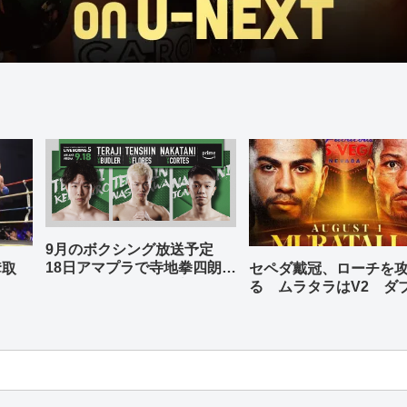
9月のボクシング放送予定
18日アマプラで寺地拳四朗、
奪取
セペダ戴冠、ローチを
中谷潤人、那須川天心が登場
る ムラタラはV2 ダ
世界ライト級戦