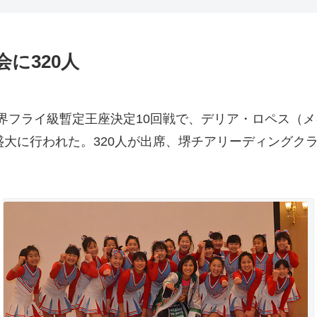
に320人
界フライ級暫定王座決定10回戦で、デリア・ロペス（
盛大に行われた。320人が出席、堺チアリーディングク