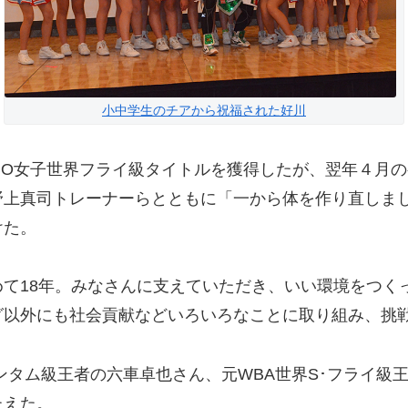
小中学生のチアから祝福された好川
BO女子世界フライ級タイトルを獲得したが、翌年４月
野上真司トレーナーらとともに「一から体を作り直しま
けた。
て18年。みなさんに支えていただき、いい環境をつく
グ以外にも社会貢献などいろいろなことに取り組み、挑
タム級王者の六車卓也さん、元WBA世界S･フライ級
たえた。