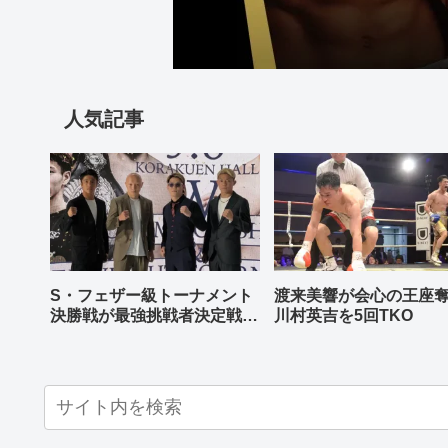
人気記事
S・フェザー級トーナメント
渡来美響が会心の王座
決勝戦が最強挑戦者決定戦兼
川村英吉を5回TKO
ねる バンタム級はWBO-
AP王者伊藤千飛参戦