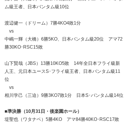
ム級王者、日本バンタム級10位
渡辺健一（ドリーム）7勝4KO4敗1分
vs
中嶋一輝（大橋）6勝5KO、日本バンタム級20位 アマ72
勝30KO･RSC15敗
山下賢哉（JBS）13勝10KO5敗 14年全日本フライ級新
人王、元日本ユースS･フライ級王者、日本バンタム級11
位
vs
相川学己（三迫）9勝3KO7敗1分 日本S･バンタム級14位
■準決勝（10月31日・後楽園ホール）
堤聖也（ワタナベ）5勝4KO アマ84勝40KO･RSC17敗