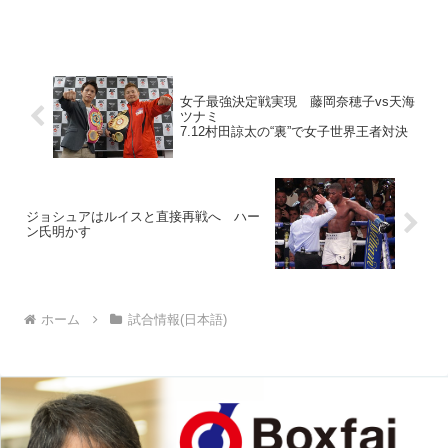
の引退記念試合が26日夜後楽園ホールで
催された。 この日のメインはＳ・バン
タム級の８回戦。日本同級７位の長井祐
太（勝又）が、比国...
女子最強決定戦実現 藤岡奈穂子vs天海
ツナミ
7.12村田諒太の“裏”で女子世界王者対決
ジョシュアはルイスと直接再戦へ ハー
ン氏明かす
ホーム
試合情報(日本語)