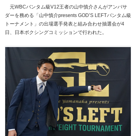
元WBCバンタム級V12王者の山中慎介さんがアンバサ
ダーを務める「山中慎介presents GOD’S LEFTバンタム級
トーナメント」の出場選手発表と組み合わせ抽選会が4
日、日本ボクシングコミッションで行われた。