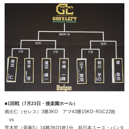
■1回戦（7月23日・後楽園ホール）
南出仁（セレス）3勝3KO アマ43勝15KO･RSC22敗
vs
荒木哲（斉藤S）14勝2KO1敗1分 前日本ユース・バンタ