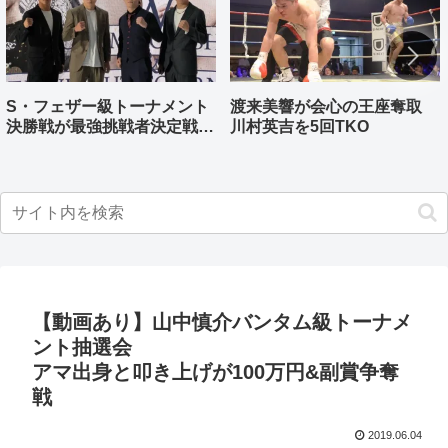
S・フェザー級トーナメント
渡来美響が会心の王座奪取
決勝戦が最強挑戦者決定戦兼
川村英吉を5回TKO
ねる バンタム級はWBO-
AP王者伊藤千飛参戦
【動画あり】山中慎介バンタム級トーナメ
ント抽選会
アマ出身と叩き上げが100万円&副賞争奪
戦
2019.06.04