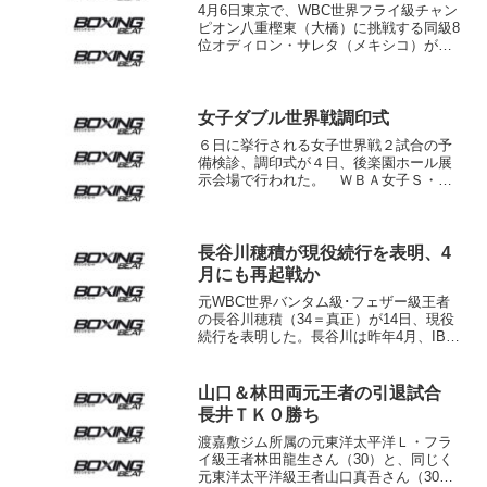
4月6日東京で、WBC世界フライ級チャン
ピオン八重樫東（大橋）に挑戦する同級8
位オディロン・サレタ（メキシコ）が現
地時間6日、WBCが設定する試合1ヵ月前
の計量に臨んだ。結果は54キロを計測
し、この時点の上限とされる123ポンド
（55.79...
女子ダブル世界戦調印式
６日に挙行される女子世界戦２試合の予
備検診、調印式が４日、後楽園ホール展
示会場で行われた。 ＷＢＡ女子Ｓ・フ
ライ級戦は王者天海ツナミ（山木）と挑
戦者藤本りえ（協栄）のカード。もうひ
とつはＷＢＣ女子アトム級戦、王者小関
桃（青木）に関西の秋田屋...
長谷川穂積が現役続行を表明、4
月にも再起戦か
元WBC世界バンタム級･フェザー級王者
の長谷川穂積（34＝真正）が14日、現役
続行を表明した。長谷川は昨年4月、IBF
世界S･バンタム級王者キコ・マルティネ
ス（スペイン）に敗れてから去就が注目
されていた。真正ジムの山下正人会長は
山口＆林田両元王者の引退試合
本人の希望に...
長井ＴＫＯ勝ち
渡嘉敷ジム所属の元東洋太平洋Ｌ・フラ
イ級王者林田龍生さん（30）と、同じく
元東洋太平洋級王者山口真吾さん（30）