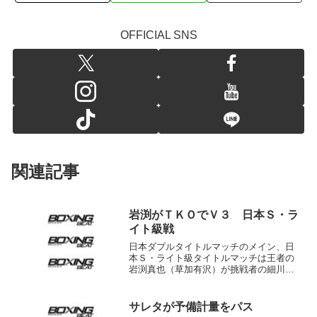
OFFICIAL SNS
関連記事
岩渕がＴＫＯでＶ３ 日本Ｓ・ラ
イト級戦
日本ダブルタイトルマッチのメイン、日
本Ｓ・ライト級タイトルマッチは王者の
岩渕真也（草加有沢）が挑戦者の細川バ
レンタイン（宮田）を下し、３度目の防
衛に成功した。ホールのチケットは完売
だった。 序盤はカウンター狙いの細川を
サレタが予備計量をパス
岩渕が攻めあぐねる展開...