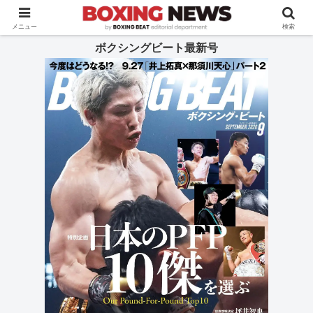
BOXING BEAT [ボクシング・ビート] 公式サイト
メニュー
検索
ボクシングビート最新号