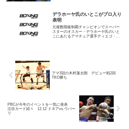
ンコ（ウクライナ）がフランチャイズ・
チャンピオンに昇格した。ロマチェンコ
はミドル級のサウル“カネロ”アルバレス
デラホーヤ氏のいとこがプロ入り
（メキシコ）...
表明
元複数階級制覇チャンピオンでスーパー
スターのオスカー・デラホーヤ氏のいと
こにあたるアマチュア選手ディエゴ・デ
ラホーヤが今年12月を目標にプロ転向す
ることを表明した。プロデビューするデ
ィエゴ・デラホーヤ ディエゴはメキシ
コ・メヒカリ出身の18...
アマ3冠の木村蓮太朗 デビュー戦2回
TKO勝ち
PBCが今年のイベントを一気に発表
注目カード続々 12.12 ドネアvs.ウバー
リ