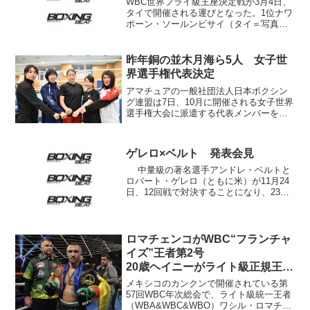
WBC世界フライ級王座決定戦が3月4日、
タイで開催される運びとなった。1位ナワ
ポーン・ソールンビサイ（タイ＝写真
左）と2位フアン・エルナンデス（メキシ
コ＝写真右）が対戦する。WBCのホーム
ページなどが伝えた。決定戦は前王者ロ
昨年銅の並木月海ら5人 女子世
ーマン・ゴンサレ...
界選手権代表決定
アマチュアの一般社団法人日本ボクシン
グ連盟は7日、10月に開催される女子世界
選手権大会に派遣する代表メンバーを以
下のように発表した。 L･フライ級 仲
田輪幸（平成国際大学） フライ級 並
木月海（自衛隊体育学校） バンタム
ゲレロ×ベルト 発表会見
級 濱本紗也（日本大...
中量級の著名選手アンドレ・ベルトと
ロバート・ゲレロ（ともに米）が11月24
日、12回戦で対決することになり、23日
（日本時間24日）ロサンゼルスのグラミ
ー賞ミュージアムでプレゼンテーション
が開催された。設定は元ＷＢＣ、ＩＢＦ
世界ウェ...
ロマチェンコがWBC“フランチャ
イズ”王者第2号
20歳ヘイニーがライト級正規王者
昇格
メキシコのカンクンで開催されている第
57回WBC年次総会で、ライト級統一王者
（WBA&WBC&WBO）ワシル・ロマチェ