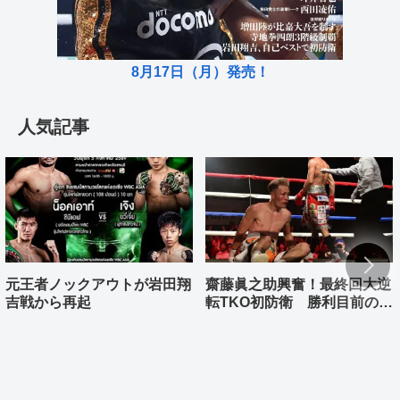
8月17日（月）発売！
人気記事
元王者ノックアウトが岩田翔
齋藤眞之助興奮！最終回大逆
吉戦から再起
転TKO初防衛 勝利目前の村
上雄大まさか