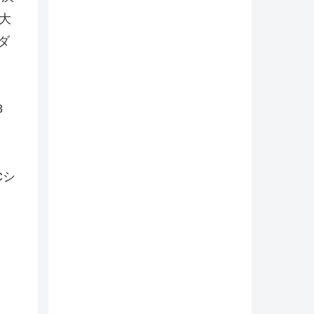
大
ダ
8
Cシ