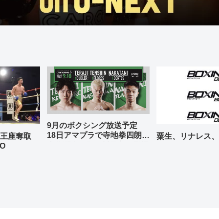
9月のボクシング放送予定
18日アマプラで寺地拳四朗、
の王座奪取
粟生、リナレス、
中谷潤人、那須川天心が登場
O