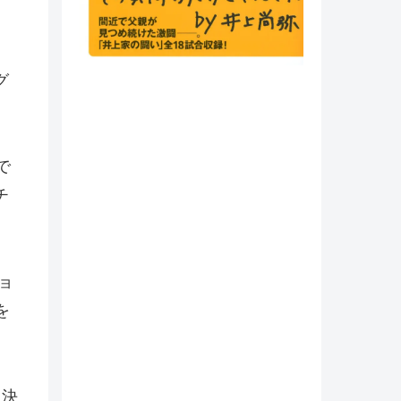
、
グ
で
チ
ョ
を
る決