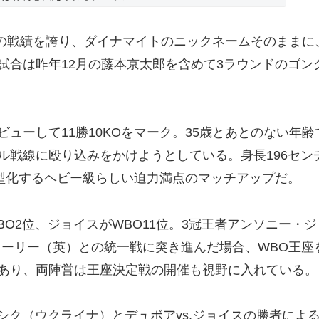
Oの戦績を誇り、ダイナマイトのニックネームそのままに
試合は昨年12月の藤本京太郎を含めて3ラウンドのゴン
ーして11勝10KOをマーク。35歳とあとのない年齢
ル戦線に殴り込みをかけようとしている。身長196セン
大型化するヘビー級らしい迫力満点のマッチアップだ。
2位、ジョイスがWBO11位。3冠王者アンソニー・ジ
ューリー（英）との統一戦に突き進んだ場合、WBO王座
あり、両陣営は王座決定戦の開催も視野に入れている。
シク（ウクライナ）とデュボアvs.ジョイスの勝者によ