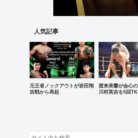
人気記事
元王者ノックアウトが岩田翔
渡来美響が会心
吉戦から再起
川村英吉を5回TK