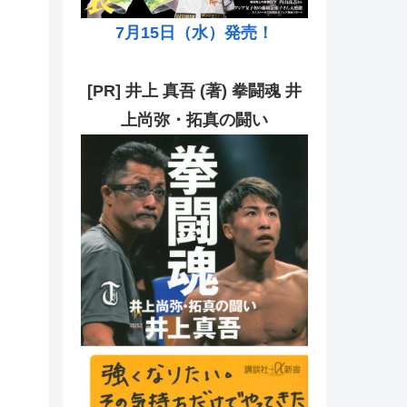
7月15日（水）発売！
[PR] 井上 真吾 (著) 拳闘魂 井
上尚弥・拓真の闘い