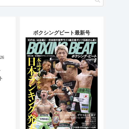
ボクシングビート最新号
.26
れ
ト