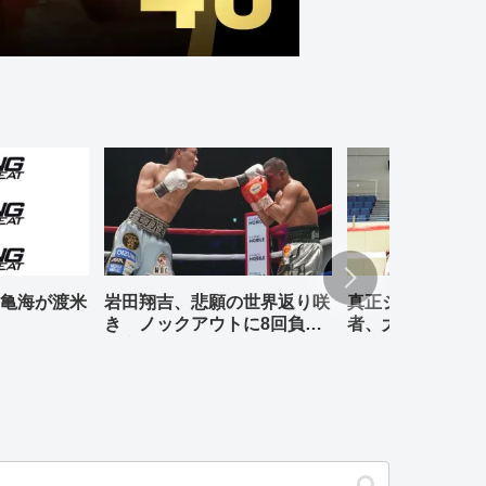
亀海が渡米
岩田翔吉、悲願の世界返り咲
真正ジムの元WBO
き ノックアウトに8回負傷
者、大橋哲朗、小
判定勝ち
退式が行われる