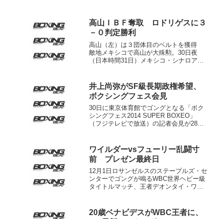
高山ＩＢＦ奪取 ロドリゲスに３
－０判定勝利
高山（左）は３団体目のベルトを獲得
敵地メキシコで高山が大殊勲。30日夜
（日本時間31日）メキシコ・シナロア州
グアサベで行われたＩＢＦ世界ミニマム
級タイトルマッチは挑戦者６位・高山勝
成（日本）が王者マリオ“ドラゴンシー
井上尚弥がSF級長期政権希望、
ト”ロドリゲス（メキシ...
ボクシングフェス会見
30日に東京体育館でゴングとなる「ボク
シングフェス2014 SUPER BOXEO」
（フジテレビで放送）の記者会見が28
日、東京･九段下のホテルグランドパレス
で開かれた。WBO世界S･フライ級タイト
ルマッチに出場する王者オマール・ナル
ワイルダーvsフューリー乱闘寸
バエス...
前 プレゼン最終日
12月1日ロサンゼルスのステープルズ・セ
ンターでゴングが鳴るWBC世界ヘビー級
タイトルマッチ、王者デオンタイ・ワイ
ルダー（米）vs挑戦者タイソン・フュー
リー（英）のプレゼンツアーが3日（日本
時間４日）、ロサンゼルスで最終日を迎
20歳ベナビデスがWBC王者に、
えた。会場は道...