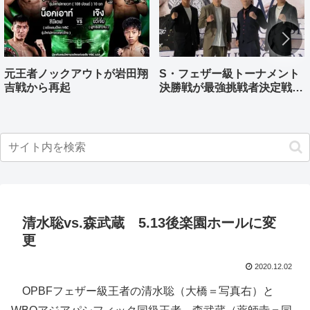
元王者ノックアウトが岩田翔
S・フェザー級トーナメント
吉戦から再起
決勝戦が最強挑戦者決定戦兼
ねる バンタム級はWBO-
AP王者伊藤千飛参戦
清水聡vs.森武蔵 5.13後楽園ホールに変
更
2020.12.02
OPBFフェザー級王者の清水聡（大橋＝写真右）と