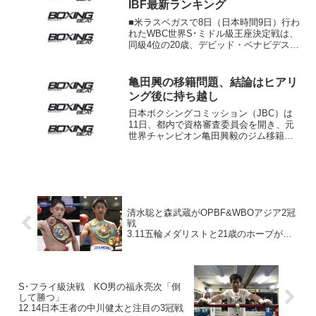
IBF最新ランキング
■米ラスベガスで8日（日本時間9日）行わ
れたWBC世界S･ミドル級王座決定戦は、
同級4位の20歳、デビッド・ベナビデス
（米）が6位ロナルド・ガブリル（ルーマ
ニア）に2-1判定勝ち（117-111、116-
111、111-116）。王座を返上...
亀田興の移籍問題、結論はヒアリ
ング後に持ち越し
日本ボクシングコミッション（JBC）は
11日、都内で資格審査委員会を開き、元
世界チャンピオン亀田興毅のジム移籍申
請について協議した。この日は結論は出
ず、興毅本人と、移籍希望先である
UNITEDジムの三好渥義会長からヒアリン
グをした上で最終的...
清水聡と森武蔵がOPBF&WBOアジア2冠
戦
3.11五輪メダリストと21歳のホープが激
突
S･フライ級決戦 KO男の福永亮次「倒
して勝つ」
12.14日本王者の中川健太と注目の3冠戦