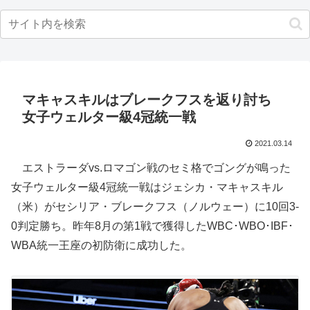
マキャスキルはブレークフスを返り討ち
女子ウェルター級4冠統一戦
2021.03.14
エストラーダvs.ロマゴン戦のセミ格でゴングが鳴った
女子ウェルター級4冠統一戦はジェシカ・マキャスキル
（米）がセシリア・ブレークフス（ノルウェー）に10回3-
0判定勝ち。昨年8月の第1戦で獲得したWBC･WBO･IBF･
WBA統一王座の初防衛に成功した。