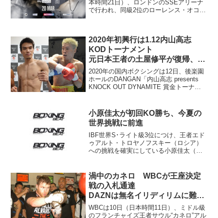
本時間21日）、ロンドンのSSEアリーナ
で行われ、同級2位のローレンス・オコリ
ー（英）が同1位クリストフ・グロワスキ
（ポーランド）に6回46秒TKO勝ち。無敗
のまま世界タイトルを獲得した。 196セ
2020年初興行は1.12内山高志
ン...
KODトーナメント
元日本王者の土屋修平が復帰、大
森将平も再起
2020年の国内ボクシングは12日、後楽園
ホールのDANGAN「内山高志 presents
KNOCK OUT DYNAMITE 賞金トーナメ
ント」で幕を開ける。 トーナメント以
外でも復帰の2選手に注目だ。まずは元日
本ライト級王者の33歳、...
小原佳太が初回KO勝ち、今夏の
世界挑戦に前進
IBF世界S･ライト級3位につけ、王者エド
ゥアルト・トロヤノフスキー（ロシア）
への挑戦を確実にしている小原佳太（三
迫）が14日、後楽園ホールのリングに登
場。“世界前哨戦”となる65.0キロ契約8回
戦で、ペッダム・トーパランイーシップ
渦中のカネロ WBCが王座決定
サーム（...
戦の入札通達
DAZNは無名イリディリムに難色
か
WBCは10日（日本時間11日）、ミドル級
のフランチャイズ王者サウル“カネロ”アル