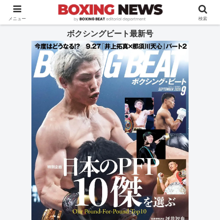
BOXING BEAT [ボクシング・ビート] 公式サイト
メニュー
検索
ボクシングビート最新号