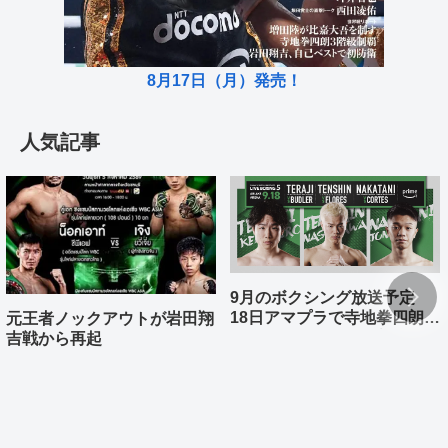
8月17日（月）発売！
人気記事
9月のボクシング放送予定
18日アマプラで寺地拳四朗、
元王者ノックアウトが岩田翔
中谷潤人、那須川天心が登場
吉戦から再起