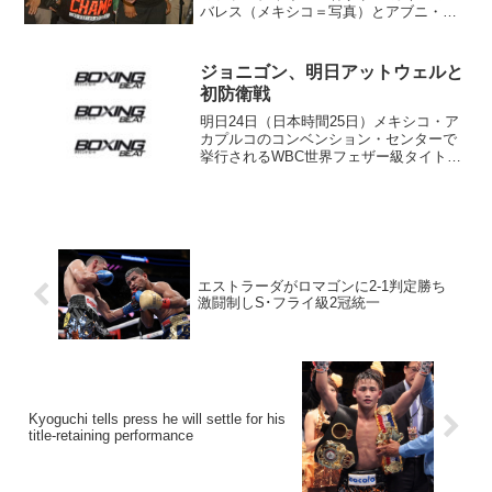
バレス（メキシコ＝写真）とアブニ・イ
ルディリム（トルコ）によるS･ミドル級
王座決定戦の入札を今月21日に開催する
とアナウンスした。WBCはこの試合を先
ジョニゴン、明日アットウェルと
月オーダ...
初防衛戦
明日24日（日本時間25日）メキシコ・ア
カプルコのコンベンション・センターで
挙行されるWBC世界フェザー級タイトル
マッチの計量が23日行われ、王者ジョニ
ー・ゴンサレス（メキシコ）、挑戦者12
位クリーブ“パニッシャー”アットウェル
（ガイアナ）...
エストラーダがロマゴンに2-1判定勝ち
激闘制しS･フライ級2冠統一
Kyoguchi tells press he will settle for his
title-retaining performance