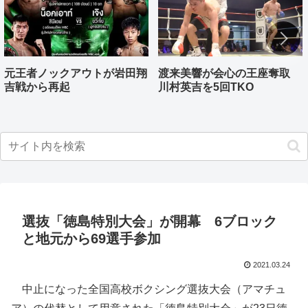
元王者ノックアウトが岩田翔
渡来美響が会心の王座奪取
吉戦から再起
川村英吉を5回TKO
選抜「徳島特別大会」が開幕 6ブロック
と地元から69選手参加
2021.03.24
中止になった全国高校ボクシング選抜大会（アマチュ