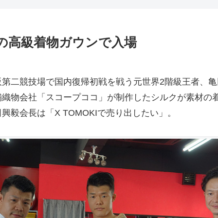
万円の高級着物ガウンで入場
競技場で国内復帰初戦を戦う元世界2階級王者、亀田和毅
物会社「スコープココ」が制作したシルクが素材の着物の入
毅会長は「X TOMOKIで売り出したい」。