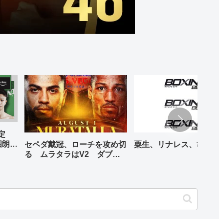
予定
四朗、
セペダ戴冠、ローチを攻め切
粟生、リナレス、亀海
が登場
る ムラタラはV2 ダブル
世界ライト級戦