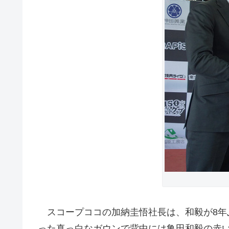
スコープココの加納圭悟社長は、和毅が8年
った真っ白なガウンで背中には亀田和毅の赤