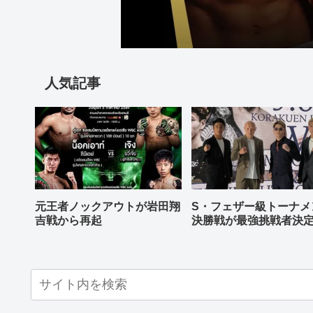
人気記事
元王者ノックアウトが岩田翔
S・フェザー級トーナメ
吉戦から再起
決勝戦が最強挑戦者決
ねる バンタム級はWBO
AP王者伊藤千飛参戦