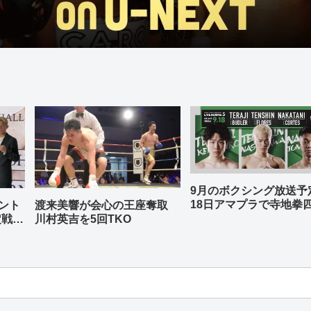
9月のボクシング放送
18日アマプラで寺地拳
ント
渡来美響が会心の王座奪取
中谷潤人、那須川天心
定戦兼
川村英吉を5回TKO
-