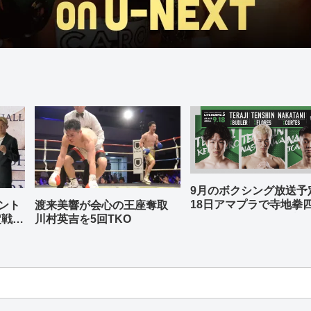
9月のボクシング放送
18日アマプラで寺地拳
ント
渡来美響が会心の王座奪取
中谷潤人、那須川天心
定戦兼
川村英吉を5回TKO
-