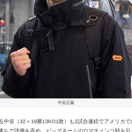
中谷正義
中谷（32＝19勝13KO1敗）も2試合連続でアメリカ
ちで評価を高め、ビッグネームのロマチェンコ戦を引き寄