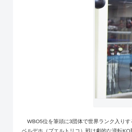
WBO5位を筆頭に3団体で世界ランク入りする
ベルデホ（プエルトリコ）戦は劇的な逆転KO勝