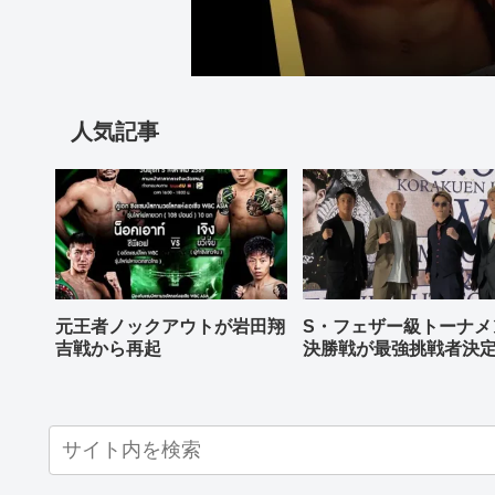
人気記事
元王者ノックアウトが岩田翔
S・フェザー級トーナメ
吉戦から再起
決勝戦が最強挑戦者決
ねる バンタム級はWBO
AP王者伊藤千飛参戦