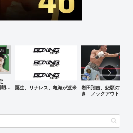
予定
四朗、
粟生、リナレス、亀海が渡米
岩田翔吉、悲願の世界
が登場
き ノックアウトに8回
判定勝ち