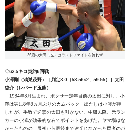
36歳の太田（左）はラストファイトを飾れず
◇62.5キロ契約6回戦
小澤剛（鴻巣茂野）［判定3-0（58-56×2、59-55）］太田
啓介（レパード玉熊）
1984年8月生まれ、ボクサー定年目前の太田に対し、小
澤は実に8年8ヵ月ぶりのカムバック。出だしは小澤が押
したが、手数で迎撃の太田も引かない。中盤以降、元ラン
カーの小澤が効果的な右でポイントをあげた。ヤマ場はな
かったものの、最初から最後まで途切れなかった両者のパ