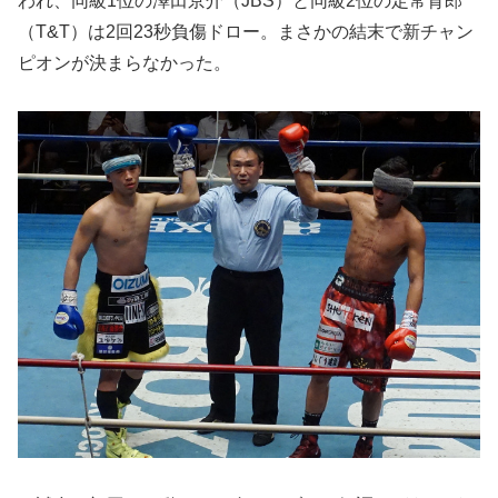
われ、同級1位の澤田京介（JBS）と同級2位の定常育郎
（T&T）は2回23秒負傷ドロー。まさかの結末で新チャン
ピオンが決まらなかった。