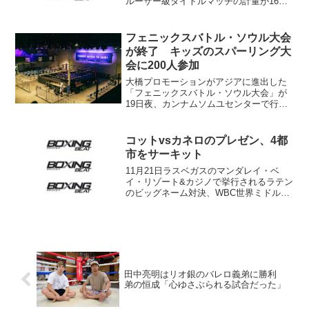
ルーザー級タイトルマッチの計量が16日
行われ、王者クリストフ・グロワスキ
（ポーランド）が199.3ポンド（90.40キ
ロ）、指名挑戦者の1位オレクサンドル・
フェニックスバトル・ソウル大会
ウシク（...
が終了 キッズのスパーリング大
会に200人参加
大橋プロモーションがアジアに進出した
「フェニックスバトル・ソウル大会」が
19日夜、カンナムソムユセンターで行わ
れた。大会の模様が大橋ジムから届い
た。 ミドル級、S･ウェルター級、ライ
ト級の3つの韓国タイトルマッチと4回戦
コットvsカネロのプレゼン、4都
11試合が行われた。...
市をサーキット
11月21日ラスベガスのマンダレイ・ベ
イ・リゾート&カジノで挙行されるラテン
のビッグネーム対決、WBC世界ミドル級
王者ミゲール・コット（プエルトリコ）
vs元世界S･ウェルター級統一王者サウ
ル“カネロ”アルバレス（メキシコ）のプレ
ゼンテーショ...
田中亮明はリオ銀のバレロ義弟に勝利
弟の恒成「心ゆさぶられる試合だった」