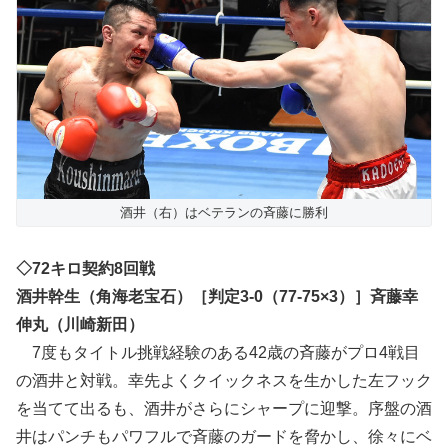
酒井（右）はベテランの斉藤に勝利
◇72キロ契約8回戦
酒井幹生（角海老宝石）［判定3-0（77-75×3）］斉藤幸
伸丸（川崎新田）
7度もタイトル挑戦経験のある42歳の斉藤がプロ4戦目
の酒井と対戦。幸先よくクイックネスを生かした左フック
を当てて出るも、酒井がさらにシャープに迎撃。序盤の酒
井はパンチもパワフルで斉藤のガードを脅かし、徐々にベ