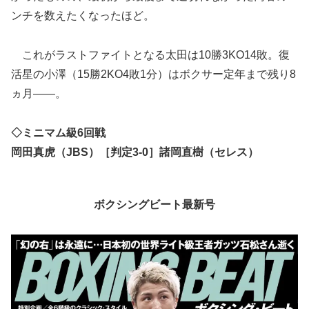
ンチを数えたくなったほど。
これがラストファイトとなる太田は10勝3KO14敗。復
活星の小澤（15勝2KO4敗1分）はボクサー定年まで残り8
ヵ月――。
◇ミニマム級6回戦
岡田真虎（JBS）［判定3-0］諸岡直樹（セレス）
ボクシングビート最新号