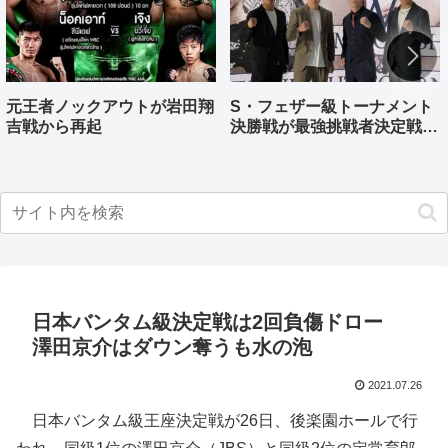
元王者ノックアウトが岩田翔
S・フェザー級トーナメント
吉戦から再起
決勝戦が最強挑戦者決定戦兼
ねる バンタム級はWBO-
AP王者伊藤千飛参戦
日本バンタム級決定戦は2回負傷ドロー
澤田京介はダウン奪うも水の泡
2021.07.26
日本バンタム級王座決定戦が26日、後楽園ホールで行