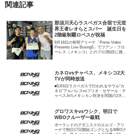
関連記事
那須川天心ラスベガス合宿で元世
界王者レオらとスパー 誕生日を
2階級制覇ロペスが祝福
9月18日の有明アリーナ「Prime Video
Presents Live Boxing5」でフアン・フロ
ーレス（メキシコ）とのプロ2戦目に挑む
日本S･バンタム級13位の那須川天心（帝
拳）の米ラスベガス合宿の模様が帝拳ジ
ムから届いた。レオ...
カネロvsチャベス、メキシコ2大
TVが同時放送
■5月6日ラスベガスで行われるサウル“カ
ネロ”アルバレスvsフリオ・セサール・チ
ャベスJrのメキシカン対決を同国の2大テ
レビ局、テレビサとTVアステカが同時に
中継することが決まった。昨年まで毎
週、視聴率合戦を繰り広げてきた両局は
グロワスキvsウシク、明日で
今年に入り、...
WBOクルーザー級戦
ポーランドのグダニスクのエルゴ・アリ
ーナで明日17日開始ゴングとなるWBOク