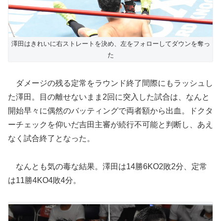
澤田はきれいに右ストレートを決め、左をフォローしてダウンを奪っ
た
ダメージの残る定常をラウンド終了間際にもラッシュし
た澤田。目の離せないまま2回に突入した試合は、なんと
開始早々に偶然のバッティングで両者額から出血。ドクタ
ーチェックを仰いだ吉田主審が続行不可能と判断し、あえ
なく試合終了となった。
なんとも気の毒な結果。澤田は14勝6KO2敗2分、定常
は11勝4KO4敗4分。