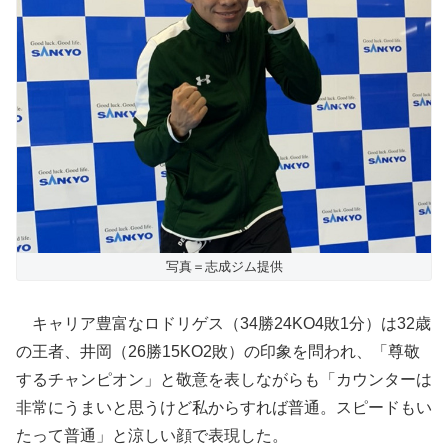
写真＝志成ジム提供
キャリア豊富なロドリゲス（34勝24KO4敗1分）は32歳
の王者、井岡（26勝15KO2敗）の印象を問われ、「尊敬
するチャンピオン」と敬意を表しながらも「カウンターは
非常にうまいと思うけど私からすれば普通。スピードもい
たって普通」と涼しい顔で表現した。