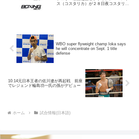
ス（コスタリカ）が２８日夜コスタリ
カ・サンホセに登場。ルイス・エルネス
ト・ホセ（ドミニカ共和国）に初回ＫＯ
勝ち、昨年の大晦日、正規チャンピオン
内山高志（ワタナベ）に８回...
WBO super flyweight champ Ioka says
he will concentrate on Sept. 1 title
defense
10.14元日本王者の佐川遼が再起戦 前座
でレジェンド輪島功一氏の孫がデビュー
ホーム
試合情報(日本語)