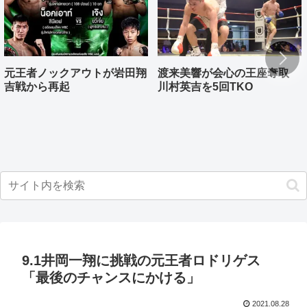
元王者ノックアウトが岩田翔
渡来美響が会心の王座奪取
吉戦から再起
川村英吉を5回TKO
9.1井岡一翔に挑戦の元王者ロドリゲス
「最後のチャンスにかける」
2021.08.28