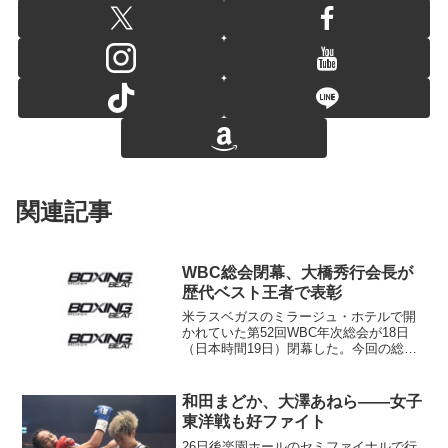
関連記事
WBC総会閉幕、大橋秀行会長が
歴代ベスト王者で表彰
米ラスベガスのミラージュ・ホテルで開
かれていた第52回WBC年次総会が18日
（日本時間19日）閉幕した。今回の総会
では、ファン投票などで決められた全17
階級の歴代ベスト世界王者の表彰式が行
われ、日本プロボクシング協会の大橋秀
和田まどか、大澤あねら――女子
行会長がミニマム...
東洋戦も好ファイト
26日後楽園ホールのセミファイナルで行