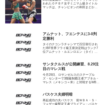
われたＯＰＢＦ女子ミニマム級タイトル
マッチは、チャンピオンの和田まどか
（DANGAN）が挑戦者カレアン・リバス
（比）に７回１分30秒ＴＫＯ勝ちし、初
防衛に成功した。リバスに返しの右フッ
クを決める和田㊨ ...
アムナット、フエンテスに3-0判
定勝利
タイのナコンラチャシマで22日挙行され
たIBF世界フライ級王座決定戦はランク7
位アムナット・ルエンロエン（タイ）
が、OPBF王者でランク5位のロッキー・
フエンテス（フィリピン）に3-0判定勝ち
でベルトを巻いた。このタイトルは前王
サンタクルスが公開練習、8.29注
者モルティ・...
目のマレス戦
今月29日、ロサンゼルスのステープル
ズ・センターで3階級制覇王者アブネル・
マレス（メキシコ＝米）と対戦するWBC
世界S･バンタム級王者レオ・サンタクル
ス（メキシコ＝米）が11日（日本時間12
日）メディアにトレーニングを披露しイ
バスケス夫婦明暗
ンタビューにも...
再起成功の夫バスケス 前ＷＢＡ・Ｓ・
フェザー級暫定王者ブライアン・バスケ