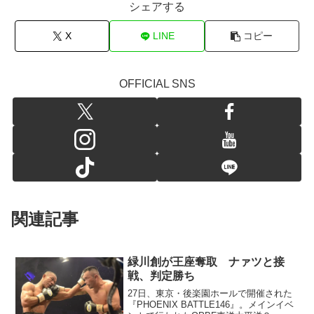
シェアする
X
LINE
コピー
OFFICIAL SNS
関連記事
緑川創が王座奪取 ナァツと接
戦、判定勝ち
27日、東京・後楽園ホールで開催された
『PHOENIX BATTLE146』。メインイベ