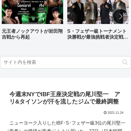
元王者ノックアウトが岩田翔
S・フェザー級トーナメント
吉戦から再起
決勝戦が最強挑戦者決定戦兼
ねる バンタム級はWBO-
AP王者伊藤千飛参戦
今週末NYでIBF王座決定戦の尾川堅一 ア
リ&タイソンが汗を流したジムで最終調整
2021.11.24
ニューヨーク入りしたIBF･S･フェザー級3位の尾川堅一