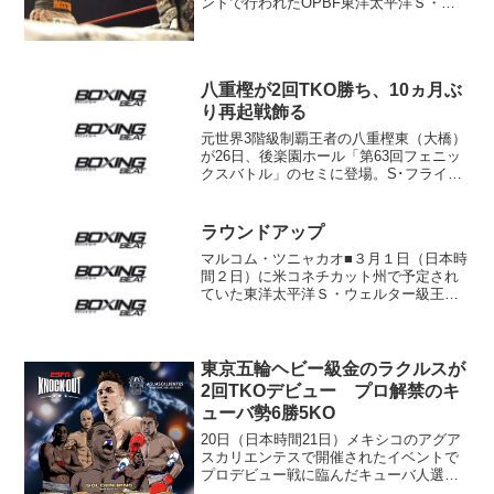
ントで行われたOPBF東洋太平洋Ｓ・ウ
ェルター級タイトルマッチ10回戦は、元
キックボクシングの世界王者で14位の緑
川創（EBISU K's BOX）が、...
八重樫が2回TKO勝ち、10ヵ月ぶ
り再起戦飾る
元世界3階級制覇王者の八重樫東（大橋）
が26日、後楽園ホール「第63回フェニッ
クスバトル」のセミに登場。S･フライ級
10回戦でインドネシア・フライ級王者の
フランス・ダムール・パルーに2回2分24
秒TKO勝ちした。 八重樫は昨年5月、
ラウンドアップ
ミラン...
マルコム・ツニャカオ■３月１日（日本時
間２日）に米コネチカット州で予定され
ていた東洋太平洋Ｓ・ウェルター級王者
チャーリー太田（八王子中屋）の試合が
またも中止になった。■４月８日の両国国
技館でＷＢＣ世界バンタム級王者・山中
慎介（帝拳）に挑むマ...
東京五輪ヘビー級金のラクルスが
2回TKOデビュー プロ解禁のキ
ューバ勢6勝5KO
20日（日本時間21日）メキシコのアグア
スカリエンテスで開催されたイベントで
プロデビュー戦に臨んだキューバ人選手6
人は全員が勝利を収めた。各試合は6回戦