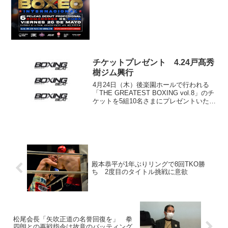
で行われた。 メイン格に登場した東京
五輪男子ヘビー級金メダリスト、フリ
オ・セサール・ラク...
チケットプレゼント 4.24戸髙秀
樹ジム興行
4月24日（木）後楽園ホールで行われる
「THE GREATEST BOXING vol.8」のチ
ケットを5組10名さまにプレゼントいたし
ます（戸髙秀樹ジム提供）。試合開始は
17時45分。 メインイベンターを務める
のは、OPBF東洋太平洋フ...
殿本恭平が1年ぶりリングで8回TKO勝
ち 2度目のタイトル挑戦に意欲
松尾会長「矢吹正道の名誉回復を」 拳
四朗との再戦指令は故意のバッティング