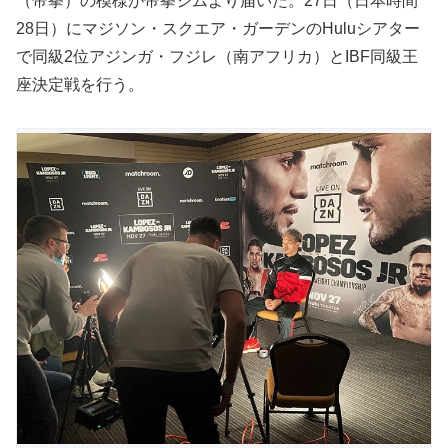
（帝拳）の模様が帝拳ジムより届いた。27日（日本時間
28日）にマジソン・スクエア・ガーデンのHuluシアター
で同級2位アジンガ・フジレ（南アフリカ）とIBF同級王
座決定戦を行う。