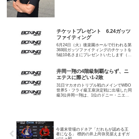
チケットプレゼント 6.24ガッツ
ファイティング
6月24日（火）後楽園ホールで行われる第
369回ガッツファイティングのチケットを
5組10名さまにプレゼントいたします（協
栄ジム提供）。 メインイベントに登場
するのはOPBF東洋太平洋王者の天笠尚
（山上）。日本王者から東洋太平洋王者
井岡一翔の4階級制覇ならず、ニ
にステッ...
エテスに際どい1-2敗
31日マカオのトリプル戦のメインでWBO
世界S・フライ級王座決定戦に出場した同
級3位井岡一翔は、1位のドニー・ニエテ
ス（比）に12回1-2の判定負け。日本初の
4階級制覇に失敗した。 ともに3階級を
制した実力派の対決とあって、試合は序
盤から...
今週末登場のドネア「だれもが認める王
者になる」 標的の井上尚弥見据えまずガ
バリョ戦