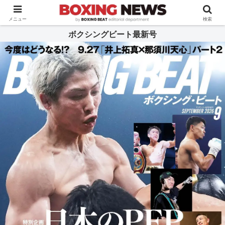
BOXING BEAT [ボクシング・ビート] 公式サイト
メニュー
検索
ボクシングビート最新号