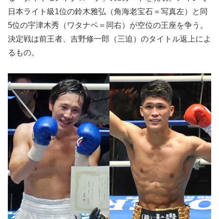
日本ライト級1位の鈴木雅弘（角海老宝石＝写真左）と同
5位の宇津木秀（ワタナベ＝同右）が空位の王座を争う。
決定戦は前王者、吉野修一郎（三迫）のタイトル返上によ
るもの。