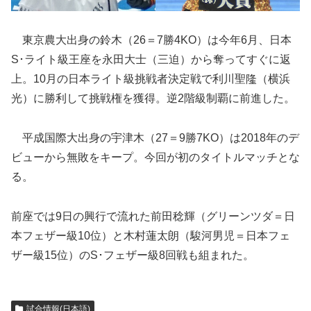
東京農大出身の鈴木（26＝7勝4KO）は今年6月、日本
S･ライト級王座を永田大士（三迫）から奪ってすぐに返
上。10月の日本ライト級挑戦者決定戦で利川聖隆（横浜
光）に勝利して挑戦権を獲得。逆2階級制覇に前進した。
平成国際大出身の宇津木（27＝9勝7KO）は2018年のデ
ビューから無敗をキープ。今回が初のタイトルマッチとな
る。
前座では9日の興行で流れた前田稔輝（グリーンツダ＝日
本フェザー級10位）と木村蓮太朗（駿河男児＝日本フェ
ザー級15位）のS･フェザー級8回戦も組まれた。
試合情報(日本語)