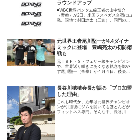
ラウンドアップ
■WBC世界バンタム級王者の山中慎介
（帝拳）が2日、米国ラスベガス合宿に出
発。現地で村田諒太（三迫）、同門のホ
ルヘ・リナレス、粟生隆寛と合流予定。
帰国後にV6戦の発表か。 ■日本L･フライ
級8位で日本タイトル挑戦経験もある大内
淳雅が角海老宝...
元世界王者尾川堅一が4.4ダイナ
ミックに登場 豊嶋亮太の初防衛
戦も
元ＩＢＦ・Ｓ・フェザー級チャンピオン
で、世界返り咲きにあくなき執念を燃や
す尾川堅一（帝拳）が４月４日、後楽園
ホールの「DYNAMIC GLOVE ON U-
NEXT42」でフィリピン同級４位ロンベ
ックス・カプロイ（比）と132ポンド契約
長谷川穂積会長が語る「プロ加盟
10...
した理由」
これも時代か、近年は元世界チャンピオ
ンが引退後にジムを開いてもほとんどが
フィットネス専門。そんな中、長谷川穂
積さんのジムがプロ加盟したというニュ
ースはある意味で驚きであり、明るい話
題である。バンタム級からの3階級を制覇
した名王者の営む「長谷...