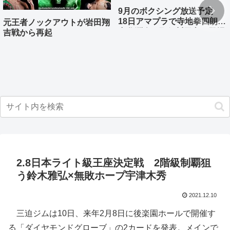
9月のボクシング放送予定
18日アマプラで寺地拳四朗、
元王者ノックアウトが岩田翔
中谷潤人、那須川天心が登場
吉戦から再起
2.8日本ライト級王座決定戦 2階級制覇狙
う鈴木雅弘×無敗ホープ宇津木秀
2021.12.10
三迫ジムは10日、来年2月8日に後楽園ホールで開催す
る「ダイヤモンドグローブ」の2カードを発表。メインで