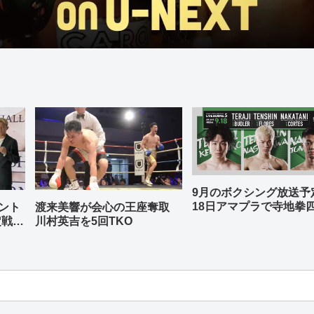
9月のボクシング放送
18日アマプラで寺地拳
ント
渡来美響が会心の王座奪取
中谷潤人、那須川天心
定戦兼
川村英吉を5回TKO
-