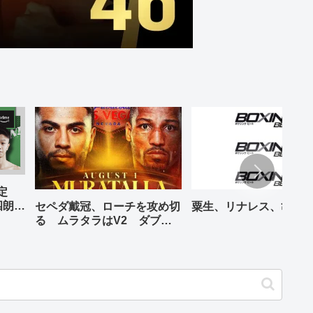
予定
四朗、
セペダ戴冠、ローチを攻め切
粟生、リナレス、亀海
が登場
る ムラタラはV2 ダブル
世界ライト級戦