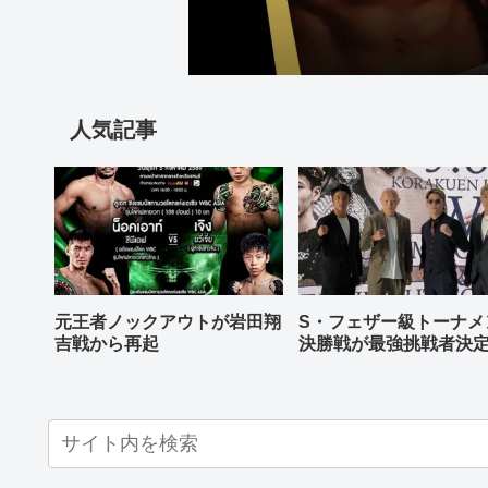
人気記事
元王者ノックアウトが岩田翔
S・フェザー級トーナメ
吉戦から再起
決勝戦が最強挑戦者決
ねる バンタム級はWBO
AP王者伊藤千飛参戦