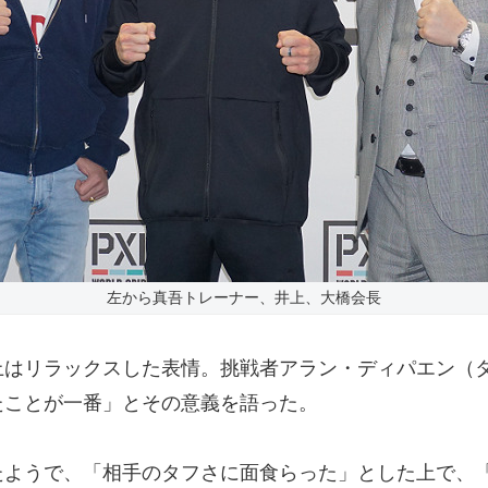
左から真吾トレーナー、井上、大橋会長
はリラックスした表情。挑戦者アラン・ディパエン（タ
たことが一番」とその意義を語った。
ようで、「相手のタフさに面食らった」とした上で、