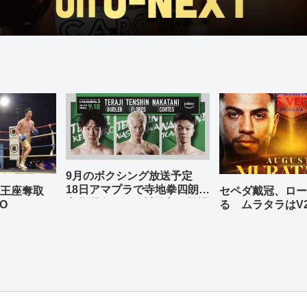
9月のボクシング放送予定
18日アマプラで寺地拳四朗、
の王座奪取
セペダ戴冠、ロー
中谷潤人、那須川天心が登場
O
る ムラタラはV
世界ライト級戦