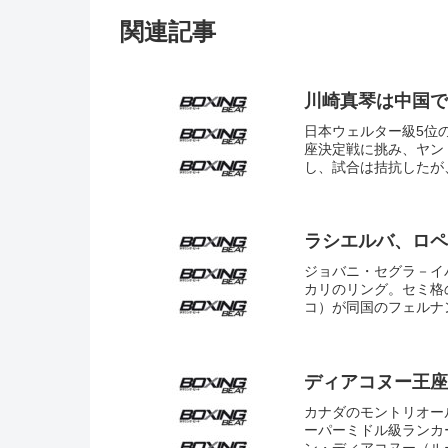
関連記事
川崎真琴は中国で
日本ウェルター級5位
座決定戦に挑み、ヤン
し、試合は拮抗したが、
ラシエルバ、ロペ
ジョバニ・セグラ－イ
カリのリング。セミ格
コ）が同国のフェルナン
ディアコヌー王座
カナダのモントリオー
ーパーミドル級ランカ
ン・ディアコヌー（ル