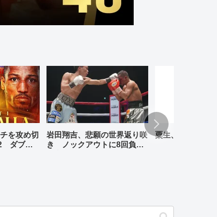
チを攻め切
岩田翔吉、悲願の世界返り咲
粟生、リナレス、
2 ダブル
き ノックアウトに8回負傷
判定勝ち