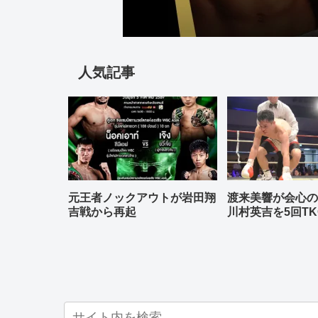
人気記事
元王者ノックアウトが岩田翔
渡来美響が会心
吉戦から再起
川村英吉を5回TK