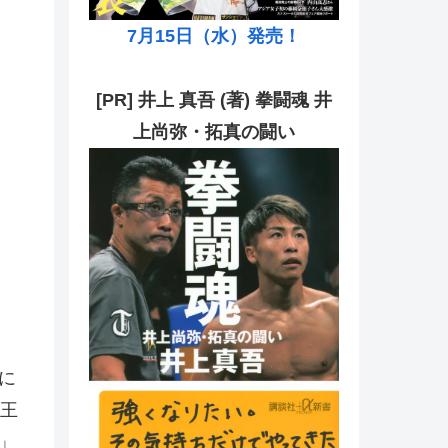
7月15日（水）発売！
[PR] 井上 真吾 (著) 拳闘魂 井
上尚弥・拓真の闘い
に
一王
」