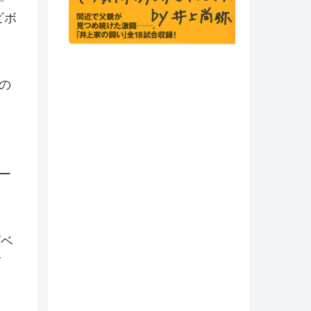
ビボ
の
ー
ズベ
ブ