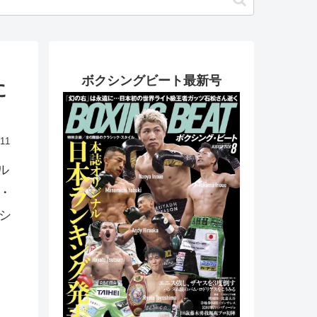
ボクシングビート最新号
に
.11
ル
・
シ