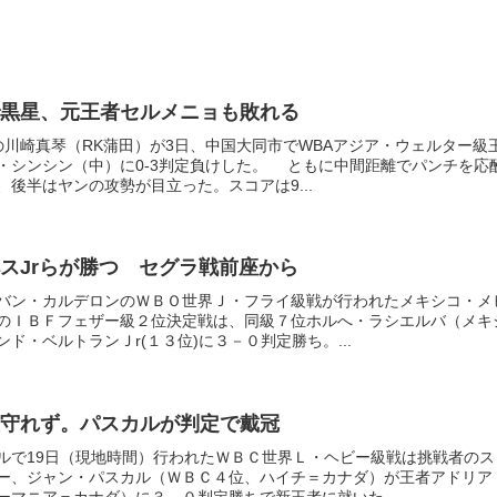
黒星、元王者セルメニョも敗れる
の川崎真琴（RK蒲田）が3日、中国大同市でWBAアジア・ウェルター級
・シンシン（中）に0-3判定負けした。 ともに中間距離でパンチを応
後半はヤンの攻勢が目立った。スコアは9...
スJrらが勝つ セグラ戦前座から
バン・カルデロンのＷＢＯ世界Ｊ・フライ級戦が行われたメキシコ・メ
のＩＢＦフェザー級２位決定戦は、同級７位ホルへ・ラシエルバ（メキ
ド・ベルトランＪr(１３位)に３－０判定勝ち。...
守れず。パスカルが判定で戴冠
ルで19日（現地時間）行われたＷＢＣ世界Ｌ・ヘビー級戦は挑戦者のス
ー、ジャン・パスカル（ＷＢＣ４位、ハイチ＝カナダ）が王者アドリア
ーマニア＝カナダ）に３－０判定勝ちで新王者に就いた...