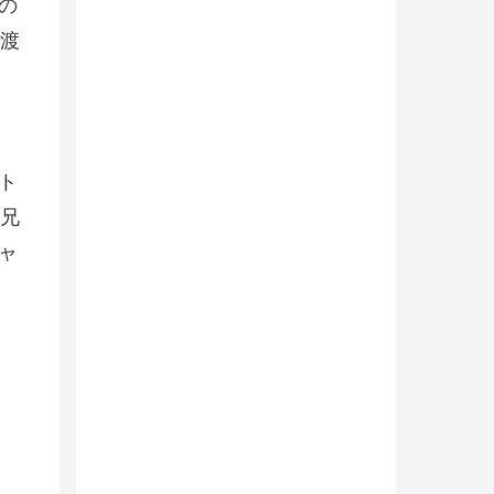
の
渡
ト
兄
ャ