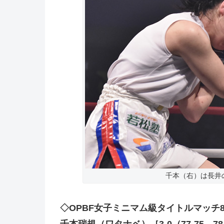
千本（右）は長井
◇OPBF女子ミニマム級タイトルマッチ
千本瑞規（ワタナベ）［3-0（77-75、7