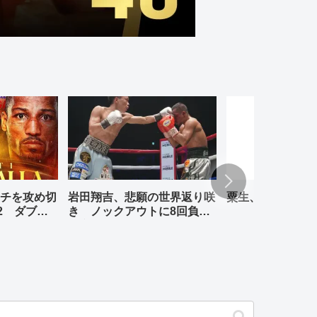
チを攻め切
岩田翔吉、悲願の世界返り咲
粟生、リナレス、
2 ダブル
き ノックアウトに8回負傷
判定勝ち