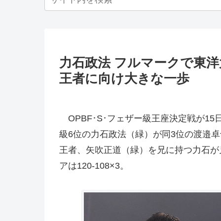
力石政法 フルマークで東
王者に向け大きな一歩
OPBF･S･フェザー級王座決定戦が15
級6位の力石政法（緑）が同3位の渡邉卓也（
王者、矢吹正道（緑）を兄に持つ力石が
アは120-108×3。