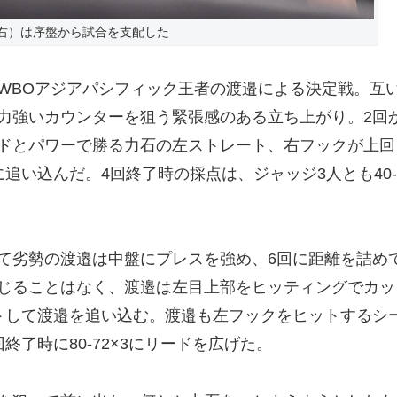
右）は序盤から試合を支配した
BOアジアパシフィック王者の渡邉による決定戦。互
力強いカウンターを狙う緊張感のある立ち上がり。2回
ドとパワーで勝る力石の左ストレート、右フックが上回
追い込んだ。4回終了時の採点は、ジャッジ3人とも40-
劣勢の渡邉は中盤にプレスを強め、6回に距離を詰め
じることはなく、渡邉は左目上部をヒッティングでカッ
トして渡邉を追い込む。渡邉も左フックをヒットするシ
了時に80-72×3にリードを広げた。