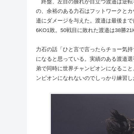
終盤、左目の腫れが目立つ渡邉は逆転
の、余裕のある力石はフットワークとカ
邉にダメージを与えた。渡邉は最後まで
6KO1敗。50戦目に敗れた渡邉は38勝21
力石の話「ひと言で言ったらチョー気持
になると思っている。実績のある渡邉選
弟で同時に世界チャンピオンになること
ンピオンになれないのでしっかり練習し