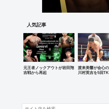
人気記事
元王者ノックアウトが岩田翔
渡来美響が会心
吉戦から再起
川村英吉を5回TK