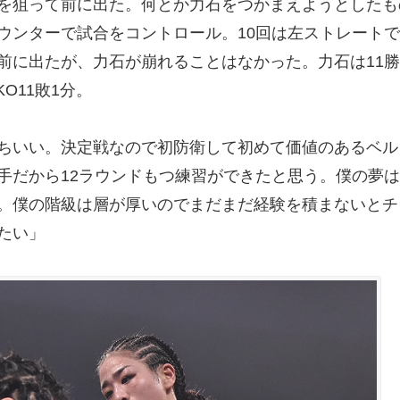
を狙って前に出た。何とか力石をつかまえようとしたも
ウンターで試合をコントロール。10回は左ストレートで
前に出たが、力石が崩れることはなかった。力石は11勝
KO11敗1分。
ちいい。決定戦なので初防衛して初めて価値のあるベル
手だから12ラウンドもつ練習ができたと思う。僕の夢は
。僕の階級は層が厚いのでまだまだ経験を積まないとチ
たい」