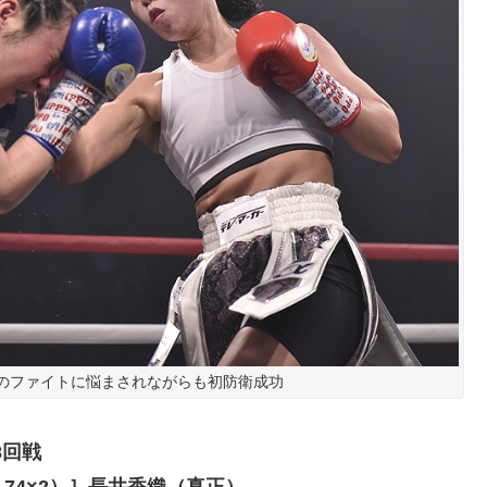
のファイトに悩まされながらも初防衛成功
8回戦
8-74×2）］長井香織（真正）