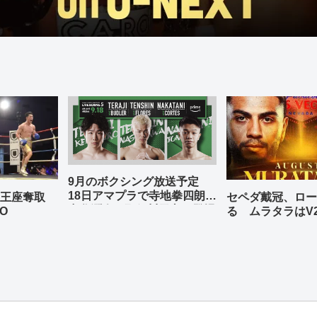
9月のボクシング放送予定
18日アマプラで寺地拳四朗、
の王座奪取
セペダ戴冠、ロー
中谷潤人、那須川天心が登場
O
る ムラタラはV
世界ライト級戦