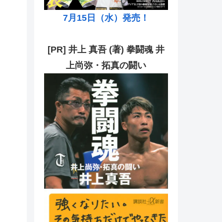
7月15日（水）発売！
[PR] 井上 真吾 (著) 拳闘魂 井
上尚弥・拓真の闘い