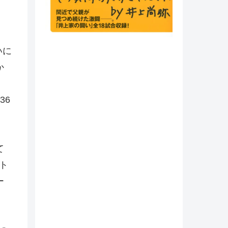
いに
か
36
て
ト
ー