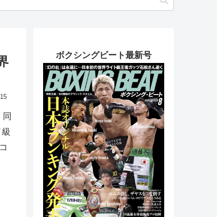
ボクシングビート最新号
界
.15
、同
イ級
コ