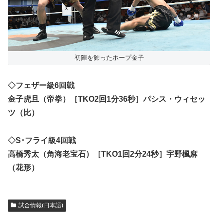
初陣を飾ったホープ金子
◇フェザー級6回戦
金子虎旦（帝拳）［TKO2回1分36秒］パシス・ウィセッ
ツ（比）
◇S･フライ級4回戦
高橋秀太（角海老宝石）［TKO1回2分24秒］宇野楓麻
（花形）
試合情報(日本語)