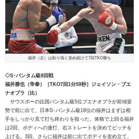
福井（左）は粘り強く攻め続けて7回TKO勝ち
◇S･バンタム級8回戦
福井勝也（帝拳）［TKO7回1分59秒］ジェイソン・ブエ
ナオブラ（比）
サウスポーの比国バンタム級5位ブエナオブラが前傾姿
勢で前に出て、日本S･バンタム級18位の福井はまずは相
手をしっかり見て打ち終わりを狙った。体格で上回る福井
は2回、ボディへの連打、右ストレートを決めてピッチを
上げる。3回、さらに福井は前に出てボディを攻め立て、