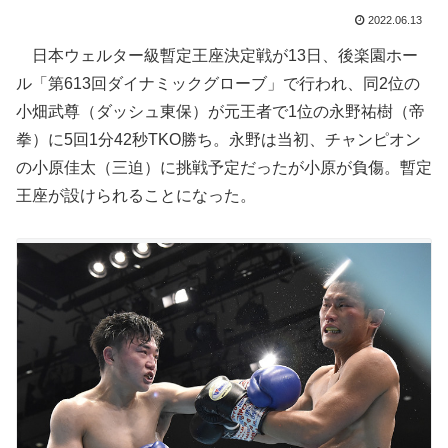
2022.06.13
日本ウェルター級暫定王座決定戦が13日、後楽園ホー
ル「第613回ダイナミックグローブ」で行われ、同2位の
小畑武尊（ダッシュ東保）が元王者で1位の永野祐樹（帝
拳）に5回1分42秒TKO勝ち。永野は当初、チャンピオン
の小原佳太（三迫）に挑戦予定だったが小原が負傷。暫定
王座が設けられることになった。