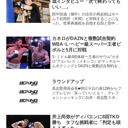
成インタビュー「次で終わっても
いい…」
田中恒成（畑中）の注目の再起戦はホー
ムで石田匠（井岡）と対戦することにな
った。世界再挑戦を目指す石田と田中の
生き残りをかけた一戦となるが、まずは
今回、田中には井岡一翔（現志成）との
試合から現在までを聞く。（ボクシン
カネロがDAZNと複数試合契約
グ・ビート11月号より） ...
WBA･L･ヘビー級スーパー王者ビ
ボルと5月に対戦
S･ミドル級4団体統一王者のサウル“カネ
ロ”アルバレス（メキシコ）がマッチルー
ムボクシングとDAZNと複数試合契約を結
んだ。初戦は5月7日、WBA･L･ヘビー級
スーパー王者ディミトリー・ビボル（ロ
シア）に挑戦する。マッチルームボクシ
ラウンドアップ
ングが発...
具志堅用高会長■明日９日の昼12時からフ
ジテレビの「笑っていいとも！」テレフ
ォンショッキングに白井・具志堅スポー
ツジムの具志堅用高会長が出演。■昨年大
みそかのＷＢＣ世界Ｓ・フライ級タイト
ル戦で敗れた元東洋太平洋王者の赤穂亮
（横浜光）が６月１...
井上尚弥がディパエンに8回TKO
勝ち タフな挑戦者に「判定も頭