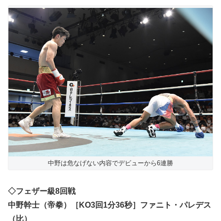
中野は危なげない内容でデビューから6連勝
◇フェザー級8回戦
中野幹士（帝拳）［KO3回1分36秒］ファニト・パレデス
（比）