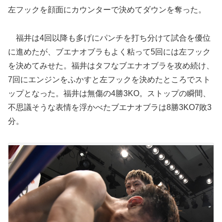
左フックを顔面にカウンターで決めてダウンを奪った。
福井は4回以降も多げにパンチを打ち分けて試合を優位
に進めたが、ブエナオブラもよく粘って5回には左フック
を決めてみせた。福井はタフなブエナオブラを攻め続け、
7回にエンジンをふかすと左フックを決めたところでスト
ップとなった。福井は無傷の4勝3KO。ストップの瞬間、
不思議そうな表情を浮かべたブエナオブラは8勝3KO7敗3
分。