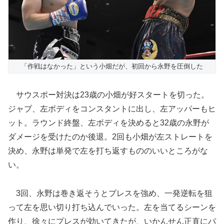
「作戦はなかった」という小畑だが、初回から永野を圧倒した
サウスポー対決は23歳の小畑が好スタートを切った。
ジャブ、左ボディをコンスタントに出し、左アッパーもヒ
ット。ラウンド終盤、左ボディを決めると32歳の永野が
ダメージを受けたのか後退。2回も小畑が左ストレートを
決め、永野は単発で左を打ち返すもののいいところがな
い。
3回、永野は巻き返そうとプレスを強め、一発逆転を狙
って左を思い切り打ち込んでいった。左を当てるシーンを
作り、徐々にプレスが効いてきたが、いかんせん正直にパ