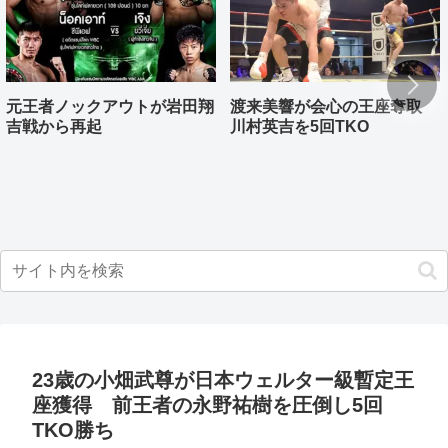
元王者ノックアウトが岩田翔
渡来美響が会心の王座奪取
吉戦から再起
川村英吉を5回TKO
23歳の小畑武尊が日本ウェルター級暫定王
座獲得 前王者の永野祐樹を圧倒し5回
TKO勝ち