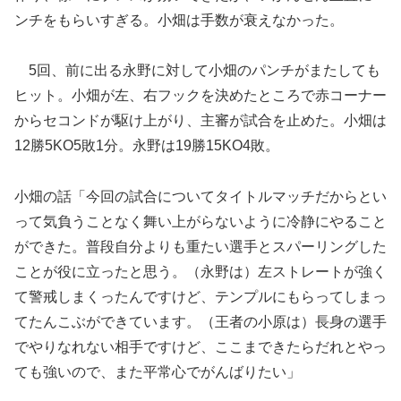
ンチをもらいすぎる。小畑は手数が衰えなかった。
5回、前に出る永野に対して小畑のパンチがまたしても
ヒット。小畑が左、右フックを決めたところで赤コーナー
からセコンドが駆け上がり、主審が試合を止めた。小畑は
12勝5KO5敗1分。永野は19勝15KO4敗。
小畑の話「今回の試合についてタイトルマッチだからとい
って気負うことなく舞い上がらないように冷静にやること
ができた。普段自分よりも重たい選手とスパーリングした
ことが役に立ったと思う。（永野は）左ストレートが強く
て警戒しまくったんですけど、テンプルにもらってしまっ
てたんこぶができています。（王者の小原は）長身の選手
でやりなれない相手ですけど、ここまできたらだれとやっ
ても強いので、また平常心でがんばりたい」