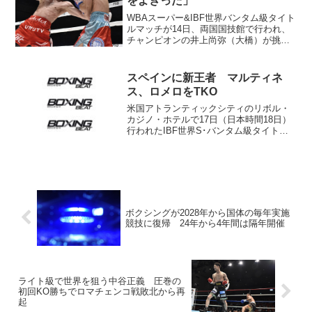
をよぎった」
WBAスーパー&IBF世界バンタム級タイト
ルマッチが14日、両国国技館で行われ、
チャンピオンの井上尚弥（大橋）が挑戦
者IBF5位、WBA10位のアラン・ディパエ
ン（タイ）に8回2分34秒TKO勝ち。WBA
は6度目、IBFは4度目の防衛に成功...
スペインに新王者 マルティネ
ス、ロメロをTKO
米国アトランティックシティのリボル・
カジノ・ホテルで17日（日本時間18日）
行われたIBF世界S･バンタム級タイトル
マッチで番狂わせ。初防衛戦に臨んだ王
者ジョナサン・ロメロ（コロンビア）が
挑戦者15位キコ・マルティネス（スペイ
ン）に6回ＴＫ...
ボクシングが2028年から国体の毎年実施
競技に復帰 24年から4年間は隔年開催
ライト級で世界を狙う中谷正義 圧巻の
初回KO勝ちでロマチェンコ戦敗北から再
起