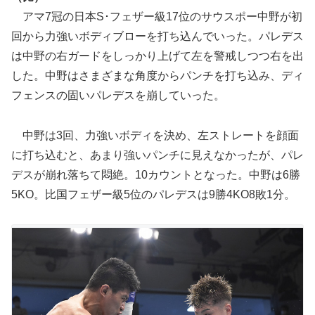
アマ7冠の日本S･フェザー級17位のサウスポー中野が初
回から力強いボディブローを打ち込んでいった。パレデス
は中野の右ガードをしっかり上げて左を警戒しつつ右を出
した。中野はさまざまな角度からパンチを打ち込み、ディ
フェンスの固いパレデスを崩していった。
中野は3回、力強いボディを決め、左ストレートを顔面
に打ち込むと、あまり強いパンチに見えなかったが、パレ
デスが崩れ落ちて悶絶。10カウントとなった。中野は6勝
5KO。比国フェザー級5位のパレデスは9勝4KO8敗1分。