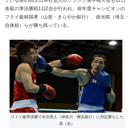
ている第65回全日本社会人ボクシング選手権大会も22日
各級の準決勝戦11試合が行われ、前年度チャンピオンの
フライ級林国孝（山形・きらやか銀行）、俵光晴（埼玉・
自体校）らが勝ち残っている。
ライト級準決勝で水谷直人（神奈川・横浜銀行）に判定勝ちした
星（右）