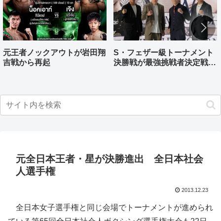
元王者ノックアウトが岩田翔
S・フェザー級トーナメント
吉戦から再起
決勝戦が最強挑戦者決定戦兼
ねる バンタム級はWBO-
AP王者伊藤千飛参戦
元全日本王者・星が決勝進出 全日本社会
人選手権
2013.12.23
全日本女子選手権と同じ会場でトーナメントが進められ