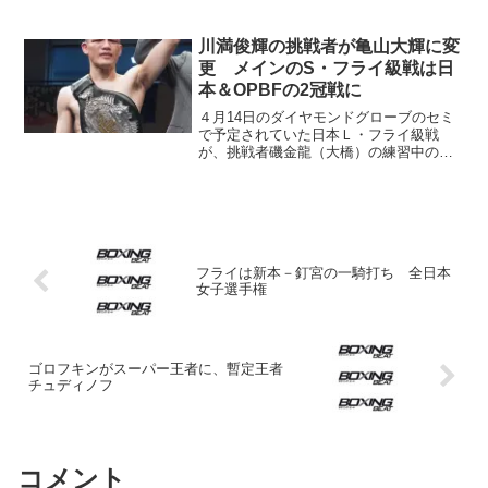
タモニカの病院で、肺炎のため死去して
いたことが分かった。享年62歳。10日に
ロサンゼルス市内で葬儀が営まれた。
川満俊輝の挑戦者が亀山大輝に変
清水さんは山梨県甲...
更 メインのS・フライ級戦は日
本＆OPBFの2冠戦に
４月14日のダイヤモンドグローブのセミ
で予定されていた日本Ｌ・フライ級戦
が、挑戦者磯金龍（大橋）の練習中のケ
ガにより、王者川満俊輝（三迫）は出場
辞退の磯金にかわり２位の亀山大輝（ワ
タナベ）を初防衛戦の相手として迎える
こととなった。28日、三...
フライは新本－釘宮の一騎打ち 全日本
女子選手権
ゴロフキンがスーパー王者に、暫定王者
チュディノフ
コメント