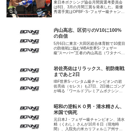
東日本ボクシング協会月間賞選考委員会
は8日、3月の月間三賞を発表した。最優
秀選手賞はOPBF･S･フェザー級チャンピ
オンの三代大訓（ワタナベ）が受賞し
た。 三代は27日、元WBOアジアパシフ
ィック王者の渡邉卓也（青木）と対戦
内山高志、区切りのV10に100%
し、12回判定勝...
の自信
5月6日に東京･大田区総合体育館で10度目
の防衛戦に臨むWBA世界S･フェザー
級“スーパー”王者の内山高志（ワタナベ）
が26日、都内の所属ジムで練習を公開。
好調な仕上がりをアピールした。 4月
から同門になった元東洋太平洋・日本ラ
岩佐亮佑はリラックス、初防衛戦
イト級王者...
まであと2日
IBF世界S･バンタム級チャンピオンの岩
佐亮佑（セレス）も27日、2日後にゴング
が鳴る「ワールドプレミアムボクシング
27～The REAL」の調印式と記者会見に出
席した。 昨年9月に小國以載（角海老
宝石）を下して悲願の世界タイトルを獲
昭和の逆転ＫＯ男・清水精さん、
得し...
米国で病死
元日本J・フェザー級チャンピオン、清水
精（くわし）さんが10月６日（現地時
間）、入院先の米カリフォルニア州サン