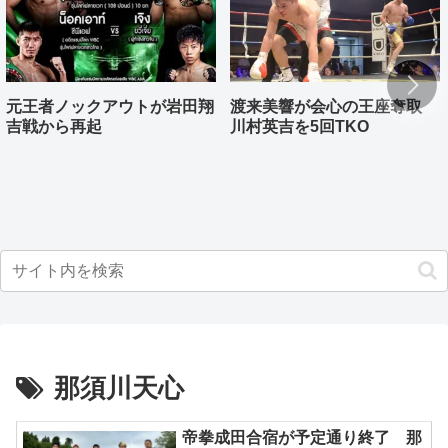
元王者ノックアウトが岩田翔
渡来美響が会心の王座奪取
吉戦から再起
川村英吉を5回TKO
那須川天心
帝拳成田合宿が予定通り終了 那