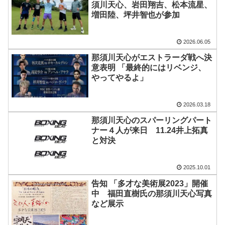
須川天心、岩田翔吉、松本流星、
増田陸、坪井智也が参加
2026.06.05
那須川天心がエストラーダ戦へ決
意表明 「最終的にはリベンジ、
やってやるよ」
2026.03.18
那須川天心のスパーリングパート
ナー４人が来日 11.24井上拓真
と対決
2025.10.01
告知 「多才な美術展2023」開催
中 福田直樹氏の那須川天心写真
など展示