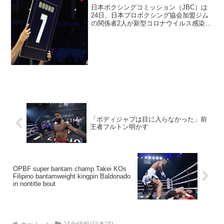
日本ボクシングコミッション（JBC）は
24日、日本プロボクシング協会加盟ジム
の関係者2人が新型コロナウイルス感染症
のPCR検査で陽性反応を示したと発表し
た。 JBCによると、陽性反応を示した
のは60代男性クラブオーナーと50代女性
マネジャー...
「ボディジャブは目に入らなかった」前
王者フルトン明かす
OPBF super bantam champ Takei KOs
Filipino bantamweight kingpin Baldonado
in nontitle bout