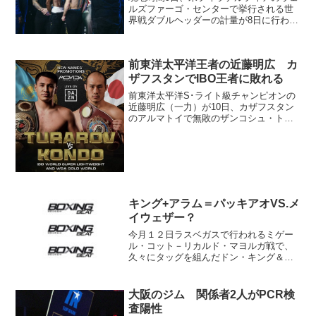
ルズファーゴ・センターで挙行される世
界戦ダブルヘッダーの計量が8日に行われ
た。IBFウェルター級タイトルマッチは王
者ジャロン“ブーツ”エニス（米）が146ポ
ンド（66.22キロ）、挑戦者1位カレン・
前東洋太平洋王者の近藤明広 カ
チュ...
ザフスタンでIBO王者に敗れる
前東洋太平洋S･ライト級チャンピオンの
近藤明広（一力）が10日、カザフスタン
のアルマトイで無敗のザンコシュ・トゥ
ラロフ（カザフスタン）に敗れた。 試
合はトゥラロフの保持するマイナー団体
IBO王座と空位のWBAゴールド王座がか
けられた。近藤は...
キング+アラム＝パッキアオVS.メ
イウェザー？
今月１２日ラスベガスで行われるミゲー
ル・コット－リカルド・マヨルガ戦で、
久々にタッグを組んだドン・キング＆ボ
ブ・アラム・両巨頭プロモーターがビッ
グなプランをブチ上げた。週末、フロリ
ダ州フォート・ローダーレールの有名ス
大阪のジム 関係者2人がPCR検
テーキハウスで会談した両...
査陽性