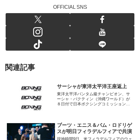
OFFICIAL SNS
関連記事
サーシャが東洋太平洋王座返上
東洋太平洋バンタム級チャンピオン、サ
ーシャ・バクティン（沖縄ワールド）が
８日付で日本ボクシングコミッション経
由ＯＰＢＦ（東洋太平洋ボクシング連
盟）宛に王座返上を届け出ていたことが
判明した。同選手は韓国・済州島で開か
れるＷＢＣ総会期間中の11...
ブーツ・エニス＆バム・ロドリゲ
スが明日フィラデルフィアで共演
現地時間9日、米フィラデルフィアのウェ