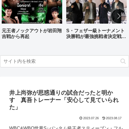
元王者ノックアウトが岩田翔
S・フェザー級トーナメント
吉戦から再起
決勝戦が最強挑戦者決定戦兼
ねる バンタム級はWBO-
AP王者伊藤千飛参戦
井上尚弥が思惑通りの試合だったと明か
す 真吾トレーナー「安心して見ていられ
た」
2023.07.26
2023.08.17
WBC&WBO世界S･バンタム級王者スティーブン・フル