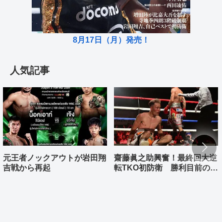
8月17日（月）発売！
人気記事
元王者ノックアウトが岩田翔
齋藤眞之助興奮！最終回大逆
吉戦から再起
転TKO初防衛 勝利目前の村
上雄大まさか