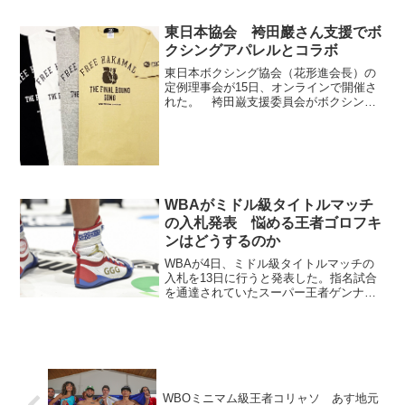
ーリー（英）が王者デオンテイ・ワイル
ダー（米）に会心の7回1分39秒TKO勝
東日本協会 袴田巖さん支援でボ
ち。世界ヘビー...
クシングアパレルとコラボ
東日本ボクシング協会（花形進会長）の
定例理事会が15日、オンラインで開催さ
れた。 袴田巌支援委員会がボクシング
アパレルのRSC Productsとコラボし、支
援Tシャツやパーカーを製作、販売するこ
とが報告された。袴田支援Tシャツは以前
にもつ...
WBAがミドル級タイトルマッチ
の入札発表 悩める王者ゴロフキ
ンはどうするのか
WBAが4日、ミドル級タイトルマッチの
入札を13日に行うと発表した。指名試合
を通達されていたスーパー王者ゲンナジ
ー・ゴロフキン（カザフスタン）とレギ
ュラー王者エリスランディ・ララ（キュ
ーバ）の対戦交渉が不調に終わったた
め。 IBF王者だった...
WBOミニマム級王者コリャソ あす地元