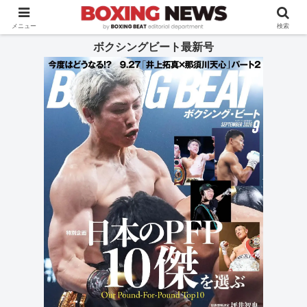
BOXING BEAT [ボクシング・ビート] 公式サイト
メニュー
検索
ボクシングビート最新号