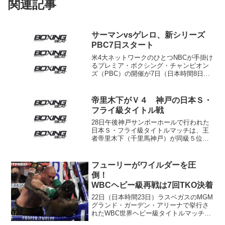
関連記事
サーマンvsゲレロ、新シリーズ
PBC7日スタート
米4大ネットワークのひとつNBCが手掛け
るプレミア・ボクシング・チャンピオン
ズ（PBC）の開催が7日（日本時間8日）
に迫り、最終記者会見が5日開かれた。イ
ベントはラスベガスのMGMグランド・ガ
ーデン・アリーナで行われる。 メイン
帝里木下がＶ４ 神戸の日本Ｓ・
イベントは...
フライ級タイトル戦
28日午後神戸サンボーホールで行われた
日本Ｓ・フライ級タイトルマッチは、王
者帝里木下（千里馬神戸）が同級５位戎
岡淳一（明石）を文句なしの３－０判定
に下し、４度目の王座防衛に成功した。
サウスポーの王者は同じ兵庫出身のベ
フューリーがワイルダーを圧
テラン相手にやや慎重...
倒！
WBCヘビー級再戦は7回TKO決着
22日（日本時間23日）ラスベガスのMGM
グランド・ガーデン・アリーナで挙行さ
れたWBC世界ヘビー級タイトルマッチ
は、挑戦者で元統一王者タイソン・フュ