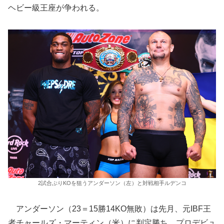
ヘビー級王座が争われる。
2試合ぶりKOを狙うアンダーソン（左）と対戦相手ルデンコ
アンダーソン（23＝15勝14KO無敗）は先月、元IBF王
者チャールズ・マーティン（米）に判定勝ち。プロデビュ