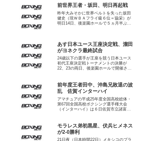
前世界王者・坂田、明日再起戦
昨年大みそかに世界ベルトを失った坂田
健史（現ＷＢＡフライ級６位＝協栄）が
明日14日、後楽園ホールで５ヵ月半ぶり
の再起戦に臨む。13日の計量は52.0キロ
でクリアし「やはり坂田は世界、と言わ
れるような試合をしたい」と意気込みを
語った。相手の韓...
あす日本ユース王座決定戦、溜田
がヨネクラ最終試合
24歳以下の選手が王座を競う日本ユース
初代王座決定戦トーナメントの決勝が
22、23の両日、後楽園ホールで開催され
る。あす22日は4階級で決勝が行われ、出
場8選手が前日計量をクリアした。 フ
ェザー級で王座を争うのは溜田剛士（ヨ
前年度王者田中、沖島兄敗退の波
ネクラ）と小坂...
乱 佐賀インターハイ
アマチュアの平成25年度全国高校総体・
第67回全国高校ボクシング選手権大会
（インターハイ）は６日佐賀市立諸富文
化体育館で準決勝戦が行われ、８階級で
16選手が勝ち抜き、明日の決勝へと進出
した。 今回からシード制がとられ、有
モラレス弟初黒星、伏兵ヒメネス
力選手が順当に勝ち...
が2-0勝利
21日夜（日本時間22日）メキシコのプラ