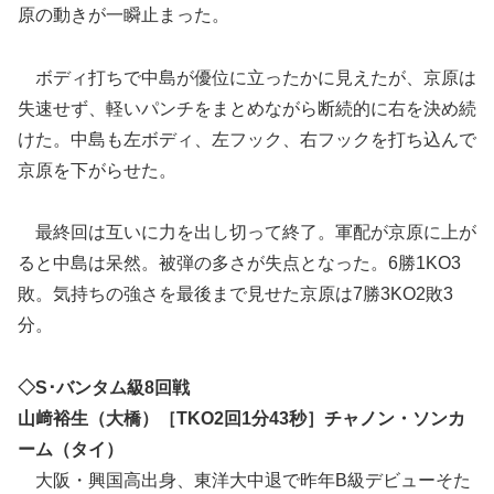
原の動きが一瞬止まった。
ボディ打ちで中島が優位に立ったかに見えたが、京原は
失速せず、軽いパンチをまとめながら断続的に右を決め続
けた。中島も左ボディ、左フック、右フックを打ち込んで
京原を下がらせた。
最終回は互いに力を出し切って終了。軍配が京原に上が
ると中島は呆然。被弾の多さが失点となった。6勝1KO3
敗。気持ちの強さを最後まで見せた京原は7勝3KO2敗3
分。
◇S･バンタム級8回戦
山﨑裕生（大橋）［TKO2回1分43秒］チャノン・ソンカ
ーム（タイ）
大阪・興国高出身、東洋大中退で昨年B級デビューそた