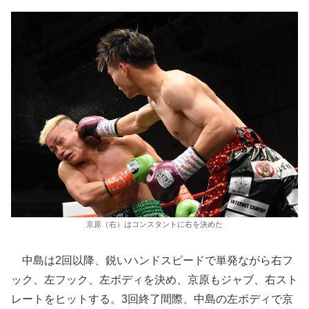
京原（右）はコンスタントに右を決めた
中島は2回以降、鋭いハンドスピードで単発ながら右フ
ック、左フック、左ボディを決め、京原もジャブ、右スト
レートをヒットする。3回終了間際、中島の左ボディで京