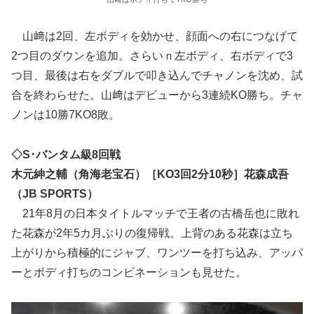
山﨑は2回、左ボディを効かせ、顔面への右につなげて
2つ目のダウンを追加。さらいｎ左ボディ、右ボディで3
つ目、最後は右をダブルで叩き込んでチャノンを沈め、試
合を終わらせた。山﨑はデビューから3連続KO勝ち。チャ
ノンは10勝7KO8敗。
◇S･バンタム級8回戦
木元紳之輔（角海老宝石）［KO3回2分10秒］花森成吾
（JB SPORTS）
21年8月の日本タイトルマッチで王者の古橋岳也に敗れ
た花森が2年5カ月ぶりの復帰戦。上背のある花森は立ち
上がりから積極的にジャブ、ワンツーを打ち込み、アッパ
ーとボディ打ちのコンビネーションも見せた。