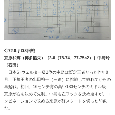
◇72.0キロ8回戦
京原和輝（博多協栄）［3-0（78-74、77-75×2）］中島玲
（石田）
日本S･ウェルター級2位の中島は暫定王者だった昨年8
月、正規王者の出田裕一（三迫）に挑戦して敗れてからの
再起戦。初回、16センチ背の高い183センチのミドル級、
京原が右を決めて先制。中島も左フックを決め返すが、コ
ンビネーションで攻める京原が好スタートを切った印象
だ。