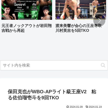
元王者ノックアウトが岩田翔
渡来美響が会心の王座奪取
吉戦から再起
川村英吉を5回TKO
保田克也がWBO-APライト級王座V2 粘
る佐伯瑠壱斗を9回TKO
2024.01.09
2024.01.19