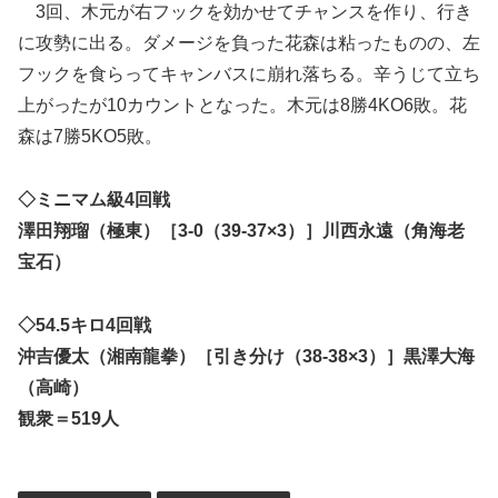
3回、木元が右フックを効かせてチャンスを作り、行き
に攻勢に出る。ダメージを負った花森は粘ったものの、左
フックを食らってキャンバスに崩れ落ちる。辛うじて立ち
上がったが10カウントとなった。木元は8勝4KO6敗。花
森は7勝5KO5敗。
◇ミニマム級4回戦
澤田翔瑠（極東）［3-0（39-37×3）］川西永遠（角海老
宝石）
◇54.5キロ4回戦
沖吉優太（湘南龍拳）［引き分け（38-38×3）］黒澤大海
（高崎）
観衆＝519人