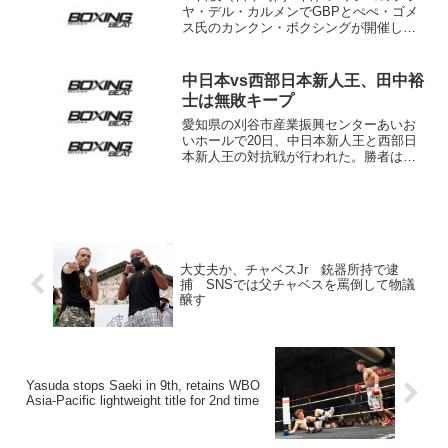
ヤ・デル・カルメンでGBPとぺぺ・ゴメ
ス氏のカンクン・ボクシングが開催した
興行のメインにS･フライ級ランカー、イ
バン・モラレス（メキシコ＝WBA8位）
が登場。しかし10回戦でバンタム級ラン
中日本vs西部日本新人王、田中裕
カーながら格...
士は無敗キープ
愛知県の刈谷市産業振興センターあいお
いホールで20日、中日本新人王と西部日
本新人王の対抗戦が行われた。勝者は全
日本新人王決定戦への出場をかけ、11月
に大阪で開催される西日本新人王決定戦
のリングに立つ。 またメインのリング
では、元WBCユー...
大丈夫か、チャベスJr 銃器所持で逮
捕 SNSでは父チャベスを罵倒して物議
醸す
Yasuda stops Saeki in 9th, retains WBO
Asia-Pacific lightweight title for 2nd time