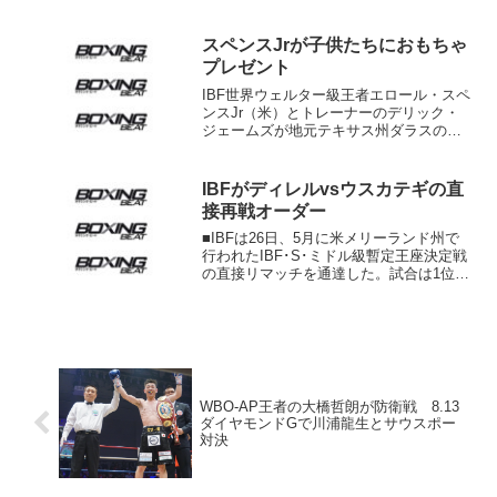
ー・ハーン、フランク・ウォーレンの両
プロモーターとサウジ総合娯楽庁のツル
スペンスJrが子供たちにおもちゃ
キ・アルシク氏がY...
プレゼント
IBF世界ウェルター級王者エロール・スペ
ンスJr（米）とトレーナーのデリック・
ジェームズが地元テキサス州ダラスの恵
まれない子供たちにおもちゃを贈り交流
した。19日ダラス市内のボーイズ&ガー
ルズ（少年少女）クラブを訪れたスペン
IBFがディレルvsウスカテギの直
スとジェームズは...
接再戦オーダー
■IBFは26日、5月に米メリーランド州で
行われたIBF･S･ミドル級暫定王座決定戦
の直接リマッチを通達した。試合は1位ホ
セ・ウスカテギ（ベネズエラ）が8ラウン
ド終了直後に放ったパンチで2位アンド
レ・ディレル（米）がダウン。続行不可
能となり...
WBO-AP王者の大橋哲朗が防衛戦 8.13
ダイヤモンドGで川浦龍生とサウスポー
対決