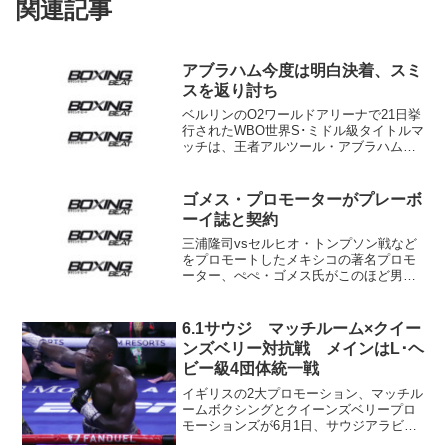
関連記事
アブラハム今度は明白決着、スミ
スを返り討ち
ベルリンのO2ワールドアリーナで21日挙
行されたWBO世界S･ミドル級タイトルマ
ッチは、王者アルツール・アブラハム
（アルメニア＝ドイツ）が挑戦者4位ポー
ル・スミス（英）に3-0判定勝ち。論議を
呼んだ昨年9月の初戦に決着をつけた。
ゴメス・プロモーターがプレーボ
スミスは...
ーイ誌と契約
三浦隆司vsセルヒオ・トンプソン戦など
をプロモートしたメキシコの著名プロモ
ーター、ぺぺ・ゴメス氏がこのほど男性
誌プレーボーイのメキシコ版とスポンサ
ー契約。29日メキシコシティでプレゼン
テーションが行われた。 同時にゴメス
6.1サウジ マッチルーム×クイー
氏はこの日、これま...
ンズベリー対抗戦 メインはL･ヘ
ビー級4団体統一戦
イギリスの2大プロモーション、マッチル
ームボクシングとクイーンズベリープロ
モーションズが6月1日、サウジアラビア
のリャドで5対5の対抗戦を行う。エディ