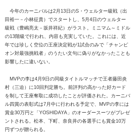
今年のカーニバルは2月13日のS・ウェルター級戦（出
田裕一－小林征貴）でスタートし、5月4日のウェルター
級戦（豊嶋亮太－坂井祥紀）がラスト。ミニマム～ミドル
の13階級で行われ、内容も充実していた。これには、近
年では珍しく空位の王座決定戦が1試合のみで「チャンピ
オン対最強挑戦者」のうたい文句に偽りがなかったことも
影響したに違いない。
MVPの李は4月9日の同級タイトルマッチで王者藤田炎
村（三迫）に10回判定勝ち。前評判の高かった好カード
を制して王座奪取に成功したことが評価された。カーニバ
ル四賞の表彰式は7月中に行われる予定で、MVPの李には
賞金30万円と「YOSHIDAYA」のオーダースーツがプレゼ
ントされる。松本、下町、奈良井の各選手にも賞金10万
円ずつが贈られる。