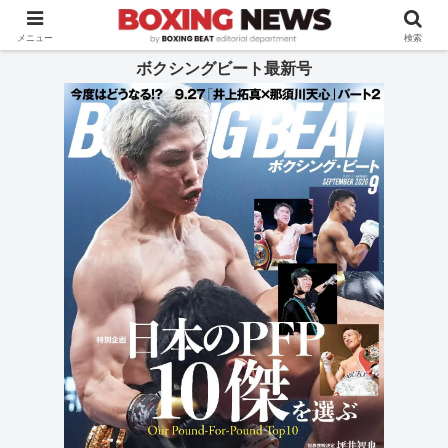
BOXING BEAT [ボクシング・ビート] 公式サイト
メニュー
検索
ボクシングビート最新号