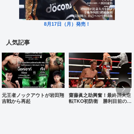
8月17日（月）発売！
人気記事
元王者ノックアウトが岩田翔
齋藤眞之助興奮！最終回大逆
吉戦から再起
転TKO初防衛 勝利目前の村
上雄大まさか