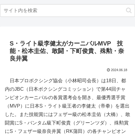
S・ライト級李健太がカーニバルMVP 技
能・松本圭佑、敢闘・下町俊貴、殊勲・奈
良井翼
2024.06.18
日本プロボクシング協会（小林昭司会長）は18日、都
内のJBC（日本ボクシングコミッション）で第44回チャ
ンピオンカーニバルの各賞選考会を開き、最優秀選手賞
（MVP）に日本S・ライト級王者の李健太（帝拳）を選出
した。また技能賞にはフェザー級の松本圭佑（大橋）、敢
闘賞にS・バンタム級下町俊貴（グリーンツダ）、殊勲賞
にS・フェザー級奈良井翼（RK蒲田）の各チャンピオン