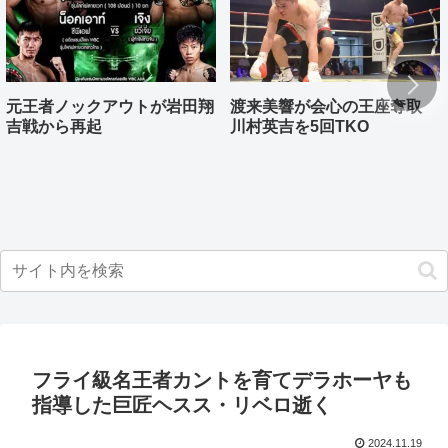
元王者ノックアウトが岩田翔
渡来美響が会心の王座奪取
吉戦から再起
川村英吉を5回TKO
フライ級名王者カントを育てデラホーヤも
指導した巨匠ヘスス・リベロ逝く
2024.11.19