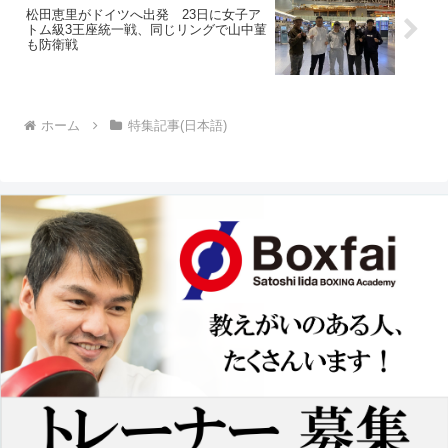
松田恵里がドイツへ出発 23日に女子ア
トム級3王座統一戦、同じリングで山中菫
も防衛戦
ホーム
特集記事(日本語)