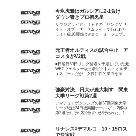
今永虎雅はガルシアに2-1負け
ダウン響きプロ初黒星
サウジアラビア・リヤドの「リングⅤ ナ
イト・オブ・ザ・サムライ」で行われた
ライト級10回戦はＷＢＯ・Ｓ・フェザー
級10位エリドソン・ガルシア（ドミニカ
共和国）が前日本ライト級王者今永虎雅
（大橋）に２－１判定勝ち。 サウスポ
元王者オルティスの試合中止 ア
ー同士。元３階級制...
コスタがV2戦
■日曜日30日リング登場を予定していた元
WBCウェルター級王者ビクトル・オルテ
ィス（米）だが、女性に性的暴力を振る
ったとして訴えられているため、試合は
キャンセルされた。オルティス（31）は
カリフォルニア州オンタリオでジョン・
強豪対決、日大が農大制す 関東
モリナJr（米）...
大学リーグ戦第2週
アマチュアボクシングの第67回関東大学
リーグ戦は24日後楽園ホールで1、2部の
第2週それぞれ3試合ずつが行われた。1部
リーグで昨年優勝の拓殖大学は東洋大学
に6-3で勝利し2勝目。優勝の原動力とな
ったライト級の藤田大和&健児兄弟、L･
リナレス☓デマルコ 10・15ロス
ウェルタ...
で決定戦