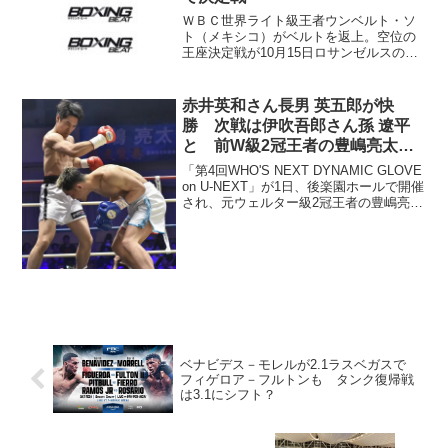
ＷＢＣ世界ライト級王者ウンベルト・ソ
ト（メキシコ）がベルトを返上。空位の
王座決定戦が10月15日ロサンゼルスのス
テープルズ・センターでＷＢＣ１位アン
トニオ・デマルコ（メキシコ）－３位ホ
ルへ・リナレス（帝拳=写真）の間で争わ
赤井英和さん長男 英五郎が快
れることになった。...
勝 次戦は伊吹吾郎さん孫 遼平
と 前W級2冠王者の豊嶋亮太は
TKO再起
「第4回WHO'S NEXT DYNAMIC GLOVE
on U-NEXT」が1日、後楽園ホールで開催
され、元ウェルター級2冠王者の豊嶋亮太
（帝拳）が王座陥落からの再起戦に5回
TKO勝ちした。俳優で“浪速のロッキー”こ
と赤井英和さんの長男...
ベナビデス－モレルが2.1ラスベガスで
フィゲロア－フルトンも タンク復帰戦
は3.1にシフト？