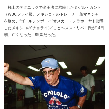
極上のテクニックで名王者に君臨したミゲル・カント
（WBCフライ級、メキシコ）のトレーナー兼マネジャー
を務め、“ゴールデンボーイ”オスカー・デラホーヤも指導
したメキシコの“チョライン”ことヘスス・リベロ氏が14日
朝、亡くなった。95歳だった。