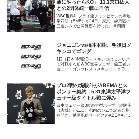
通にやったらKO」 11.1京口紘人
との2団体統一戦に自信
WBC世界L･フライ級チャンピオンの寺地
拳四朗（BMB）が14日、東京・練馬区の
三迫ジムで公開練習を行った。拳四朗は
11月1日、さいたまスーパーアリーナで
WBA同級スーパー王者、京口紘人（ワタ
ナベ）と2団体統一戦を行う。 拳四朗は
ジョニゴンvs橋本和樹、明後日メ
キャリア最...
キシコでゴング
1日（日本時間2日）メキシコのモレリア
で対戦する前WBC世界フェザー級王者ジ
ョニー・ゴンサレス（メキシコ）と日本
の橋本和樹（真正）が30日、現地で開か
れた記者会見に出席した。 ゴンサレス
は言わずと知れた元世界王者で、3月にゲ
プロ2戦の堤駿斗がABEMAとス
イリー・ラッセ...
ポンサー契約 5.31東洋太平洋フ
ェザー級タイトル戦に弾み
日本フェザー級3位の大型ホープ、堤駿斗
（志成）が11日、都内のジムで記者会見
を開き、動画配信サービスのABEMAとス
ポンサー契約を結んだと発表した。堤は
31日、後楽園ホール「Life Time Boxing
Fight14」でジョー・サンテ...