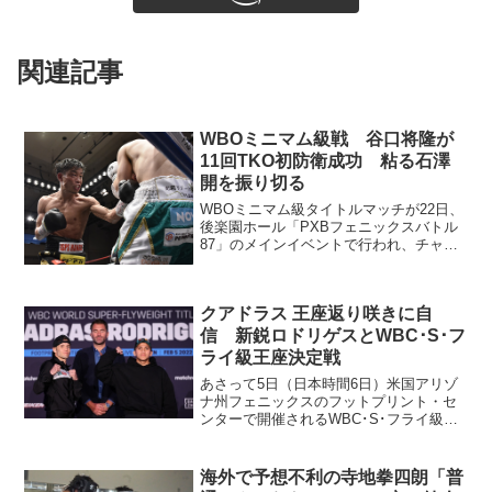
関連記事
WBOミニマム級戦 谷口将隆が
11回TKO初防衛成功 粘る石澤
開を振り切る
WBOミニマム級タイトルマッチが22日、
後楽園ホール「PXBフェニックスバトル
87」のメインイベントで行われ、チャン
ピオンの谷口将隆（ワタナベ）が前日計
量に失格した挑戦者2位の石澤開（M.T）
に11回2分29秒TKO勝ち。初防衛に成功
クアドラス 王座返り咲きに自
した。...
信 新鋭ロドリゲスとWBC･S･フ
ライ級王座決定戦
あさって5日（日本時間6日）米国アリゾ
ナ州フェニックスのフットプリント・セ
ンターで開催されるWBC･S･フライ級王
座決定戦の会見が3日行われた。当初カー
ドは1位シーサケット・ソールンビサイ
（タイ）vs.3位カルロス・クアドラス
海外で予想不利の寺地拳四朗「普
（メキシコ＝帝...