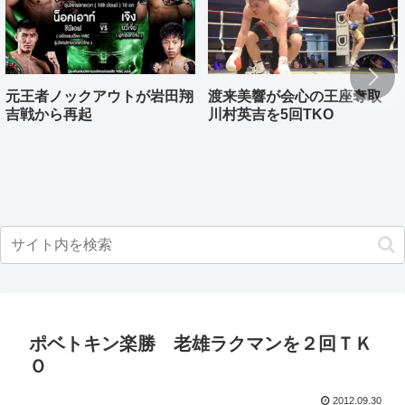
元王者ノックアウトが岩田翔
渡来美響が会心の王座奪取
吉戦から再起
川村英吉を5回TKO
ポベトキン楽勝 老雄ラクマンを２回ＴＫ
Ｏ
2012.09.30