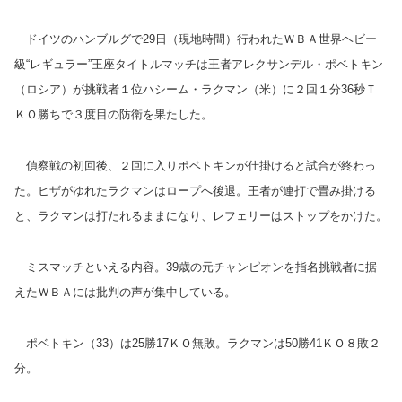
ドイツのハンブルグで29
日（現地時間）行われたＷＢＡ世界ヘビー
級“レギュラー”王座タイトルマッチは王者アレクサンデル・ポベトキン
（ロシア）が挑戦者１位ハシーム・ラクマン（米）に２回１分36秒Ｔ
ＫＯ勝ちで３度目の防衛を果たした。
偵察戦の初回後、２回に入りポベトキンが仕掛けると試合が終わっ
た。ヒザがゆれたラクマンはロープへ後退。王者が連打で畳み掛ける
と、ラクマンは打たれるままになり、レフェリーはストップをかけた。
ミスマッチといえる内容。39歳の元チャンピオンを指名挑戦者に据
えたＷＢＡには批判の声が集中している。
ポベトキン（33）は25勝17ＫＯ無敗。ラクマンは50勝41ＫＯ８敗２
分。