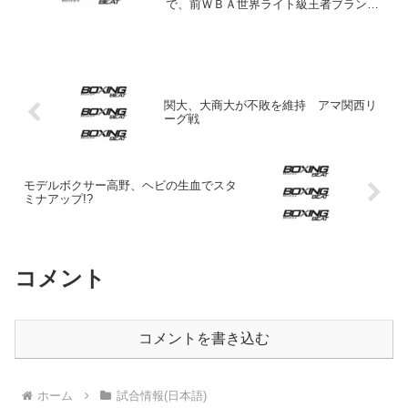
で、前ＷＢＡ世界ライト級王者ブランド
ン・リオス（米）がＷＢＯ・Ｊ・ウェル
ター級１位マイク・アルバラード（米）
に６回１分57秒ＴＫＯ勝ちを飾った。
年間最高試合にノミネ...
関大、大商大が不敗を維持 アマ関西リ
ーグ戦
モデルボクサー高野、ヘビの生血でスタ
ミナアップ!?
コメント
コメントを書き込む
ホーム
試合情報(日本語)