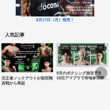
8月17日（月）発売！
人気記事
9月のボクシング放送予定
18日アマプラで寺地拳四朗、
元王者ノックアウトが岩田翔
中谷潤人、那須川天心が登場
吉戦から再起