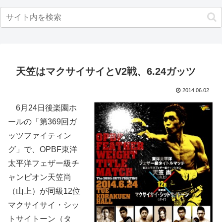
天笠はマクサイサイとV2戦、6.24ガッツ
2014.06.02
6月24日後楽園ホ
ールの「第369回ガ
ッツファイティン
グ」で、OPBF東洋
太平洋フェザー級チ
ャンピオン天笠尚
（山上）が同級12位
マクサイサイ・シッ
トサイトーン（タ