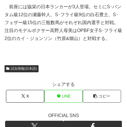
前座には協栄の日本ランカーが3人登場。セミにS･バン
タム級12位の瀬藤幹人、S･フライ級9位の白石豊土、S･
フェザー級15位の三瓶数馬がそれぞれ国内選手と対戦。
注目のモデルボクサー高野人母美はOPBF女子S･フライ級
2位のカイ・ジョンソン（竹原&畑山）と対戦する。
試合情報(日本語)
シェアする
X
LINE
コピー
OFFICIAL SNS