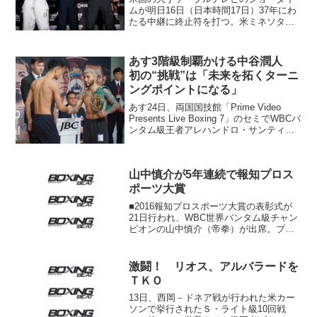
ムが明日16日（日本時間17日）37年にわ
たる中継に終止符を打つ。米ミネソタ州
ミネアポリスのザ・アーモリーで行われ
るカードのメインはWBA･S･ミドル級レ
ギュラー王者ダビ・モレルJr（キュー
あす3階級制覇かける中谷潤人
バ）が挑戦者1...
初の“挑戦”は「未来を拓くターニ
ングポイントになる」
あす24日、両国国技館「Prime Video
Presents Live Boxing 7」のセミでWBCバ
ンタム級王者アレハンドロ・サンティア
ゴ（メキシコ）に挑戦する2階級制覇王者
の中谷潤人（M.T）が23日、東京ドーム
ホテルで行われた...
山中慎介が5年連続で報知プロス
ポーツ大賞
■2016報知プロスポーツ大賞の表彰式が
21日行われ、WBC世界バンタム級チャン
ピオンの山中慎介（帝拳）が出席。プロ
野球の大谷翔平（日本ハム）らプロスポ
ーツ界の6選手と一緒に大賞を受賞した。
山中は今年、リボリオ・ソリス（ベネズ
激闘！ リオス、アルバラードを
エラ）、アンセ...
ＴＫＯ
13日、西岡－ドネア戦が行われた米カー
ソンで挙行されたＳ・ライト級10回戦