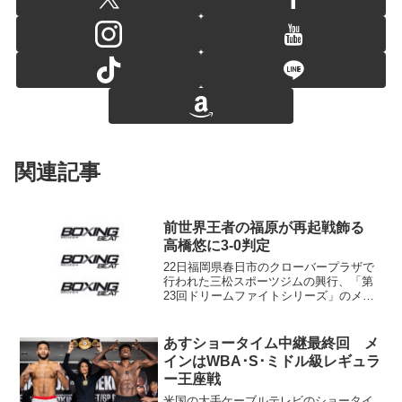
関連記事
前世界王者の福原が再起戦飾る
高橋悠に3-0判定
22日福岡県春日市のクローバープラザで
行われた三松スポーツジムの興行、「第
23回ドリームファイトシリーズ」のメイ
ンイベント、ミニマム級8回戦に登場した
前WBO世界同級王者福原辰弥（本田フィ
ットネス）は、日本同級9位の高橋悠斗
あすショータイム中継最終回 メ
（K&W）に3-...
インはWBA･S･ミドル級レギュラ
ー王座戦
米国の大手ケーブルテレビのショータイ