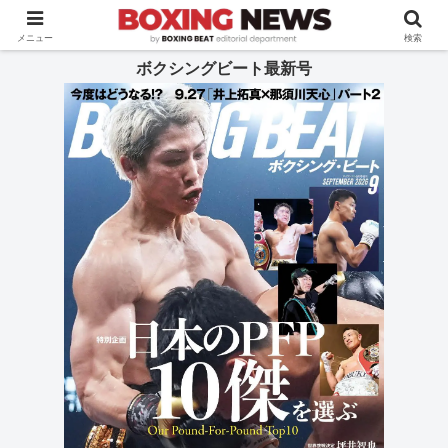
BOXING BEAT [ボクシング・ビート] 公式サイト
メニュー
検索
ボクシングビート最新号