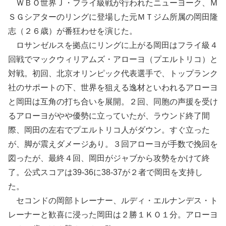
ＷＢＯ世界Ｊ・フライ級戦が行われたニューヨーク、Ｍ
ＳＧシアターのリングに登場した元ＭＴジム所属の岡田隆
志（２６歳）が番狂わせを演じた。
ロサンゼルスを拠点にリングに上がる岡田はフライ級４
回戦でマックウィリアムズ・アローヨ（プエルトリコ）と
対戦。初回、北京オリンピック代表選手で、トップランク
社のサポートの下、世界を狙える逸材といわれるアローヨ
と岡田は互角の打ち合いを展開。２回、同胞の声援を受け
るアローヨがやや優勢に立っていたが、ラウンド終了間
際、岡田の左右でプエルトリコ人がダウン。すぐ立った
が、脚が震えダメージあり。３回アローヨが手数で挽回を
図ったが、最終４回、岡田がジャブから攻勢をかけて終
了。公式スコアは39-36に38-37が２者で岡田を支持し
た。
セコンドの岡部トレーナー、ルディ・エルナンデス・ト
レーナーと歓喜に浸った岡田は２勝１ＫＯ１分。アローヨ