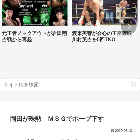
元王者ノックアウトが岩田翔
渡来美響が会心の王座奪取
吉戦から再起
川村英吉を5回TKO
岡田が殊勲 ＭＳＧでホープ下す
2010.06.13