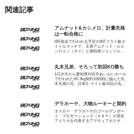
関連記事
アムナット&カシメロ、計量失格
は一転合格に
IBF総会で行われる予定のIBFフライ級タ
イトルマッチで、王者アムナット・ルエ
ンロエン（タイ）と挑戦者ジョンリル・
カシメロ（フィリピン）が前日計量に失
格した問題で、IBFは1回目の計量は「ア
トラクションだった」と説明。その後行
丸木兄弟、そろって初回KO勝ち
った“本物の”...
1日夕方から愛知県刈谷市あいおいホール
で行われた65.3kg契約10回戦に臨んだ丸
木兄弟の兄、日本S･ライト級10位の丸木
和也（天熊丸木）は前インドネシア・ラ
イト級王者ルスミン・キエハラに1回1分
34秒ＫＯ勝ち。また同じくウェルター級8
回戦...
デラホーヤ、大物ルーキーと契約
オスカー・デラホーヤのゴールデンボー
イ・プロモーションズ（ＧＢＰ）が現在
アメリカを代表するアマチュアボクサー
とプロ契約を交わした。その名はフラン
キー・ゴメス。誕生日の日付がデラホー