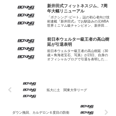
ヤと同じ２月４日。デラホーヤがバルセ
ロナ五輪で金メダルを獲得...
新井田式フィットネスジム、7周
年大幅リニューアル
「ボクシング･ビート」誌の初心者向け技
術連載『新井田式』でお馴染みの元WBA
世界ミニマム級チャンピオン、新井田豊
氏が横浜市内で開く「BODY DESIGN 新
井田式フィットネススポーツジム」がオ
ープンから7周年を迎え、新しく生まれ変
前日本ウェルター級王者の高山樹
わった。...
延が引退表明
前日本ウェルター級王者の高山樹延（30
歳＝角海老宝石、写真）が23日、自身の
オフィシャルブログで引退を表明した。
高山は2007年7月にプロデビューし、翌
年の全日本ウェルター級新人王を獲得。
常に前に出るファイター・スタイルのボ
クシングで白...
拓大に土 関東大学リーグ
ダウン挽回、カルデロン６度目の防衛