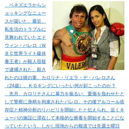
ベネズエラからシ
ョッキングなニュー
スが届いた。最近、
私生活のトラブルに
見舞われていたエド
ウィン・バレロ（Ｗ
ＢＣ世界ライト級休
養王者）が殺人容疑
で逮捕された。殺さ
れたのは彼の妻、カロリナ・リエラ・デ・バレロさん
（24歳）。ＫＯキングにいったい何が起こったのか？
先月、カロリナさんに暴力を振るい、重傷を負わせたと
して警察に身柄を拘束されたバレロ。その後アルコール依
存症と精神分析のリハビリを開始したと伝えられ、近くキ
ューバの施設に滞在して本格的な療養を開始することにな
っていたという。しかし現地からの報道では先週土曜日