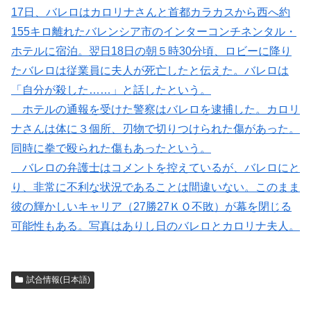
17日、バレロはカロリナさんと首都カラカスから西へ約
155キロ離れたバレンシア市のインターコンチネンタル・
ホテルに宿泊。翌日18日の朝５時30分頃、ロビーに降り
たバレロは従業員に夫人が死亡したと伝えた。バレロは
「自分が殺した……」と話したという。
ホテルの通報を受けた警察はバレロを逮捕した。カロリ
ナさんは体に３個所、刃物で切りつけられた傷があった。
同時に拳で殴られた傷もあったという。
バレロの弁護士はコメントを控えているが、バレロにと
り、非常に不利な状況であることは間違いない。このまま
彼の輝かしいキャリア（27勝27ＫＯ不敗）が幕を閉じる
可能性もある。写真はありし日のバレロとカロリナ夫人。
試合情報(日本語)