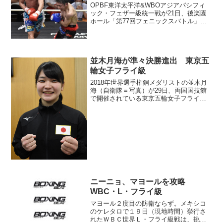
OPBF東洋太平洋&WBOアジアパシフィ
ック・フェザー級統一戦が21日、後楽園
ホール「第77回フェニックスバトル」の
メインで行われ、OPBF王者の清水聡
（大橋）がWBOアジアパシフィック王者
の森武蔵（薬師寺）に3-0判定勝ち。スコ
アは116...
並木月海が準々決勝進出 東京五
輪女子フライ級
2018年世界選手権銅メダリストの並木月
海（自衛隊＝写真）が29日、両国国技館
で開催されている東京五輪女子フライ級2
回戦に出場。グラジエレ・ソウザ（ブラ
ジル）に5-0判定勝ちして準々決勝進出を
決めた。 サウスポー対決。上背で劣る
並木は初回、...
ニーニョ、マヨールを攻略
WBC・L・フライ級
マヨール２度目の防衛ならず。メキシコ
のケレタロで１９日（現地時間）挙行さ
れたＷＢＣ世界Ｌ・フライ級戦は、挑戦