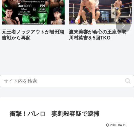
元王者ノックアウトが岩田翔
渡来美響が会心の王座奪取
吉戦から再起
川村英吉を5回TKO
衝撃！バレロ 妻刺殺容疑で逮捕
2010.04.19