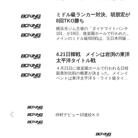
者オマール・ニーニョ（メキシコ）が王
者ロデル・マヨール（フィリピン）に３
－０判定勝ちで雪辱するとともに、ベル
ミドル級ランカー対決、胡朋宏が
トを手中にした。 前回、...
8回TKO勝ち
横浜光ジム主催の「ダイナマイトパンチ
101」が19日、後楽園ホールで行われた。
メインのミドル級8回戦は、元日本同級王
者で現1位の胡朋宏（横浜光）が4位の秋
山泰幸（ヨネクラ）に8回59秒TKO勝ち。
胡は秋山の奮闘に苦戦を強いられた印象
4.21日韓戦 メインは岩渕の東洋
だったが...
太平洋タイトル戦
４月21日に後楽園ホールで行われる日韓
親善対抗戦の概要が決まった。メインイ
ベントは東洋太平洋Ｓ・ライト級タイト
ルマッチで、ＷＢＣ10位の王者キム・ミ
ヌク（韓国）に、日本タイトルを３度防
衛中の岩渕真也（草加有沢）が挑む。キ
ムは３度目の防衛戦。...
仲村デビュー10連続ＫＯ