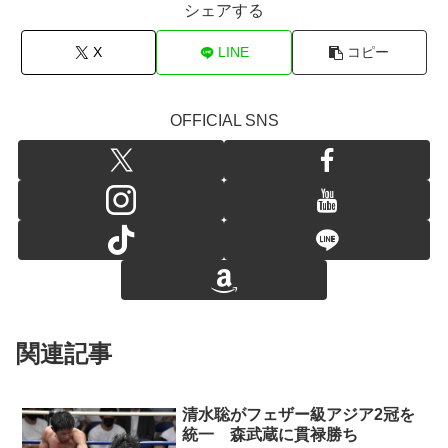
シェアする
X
LINE
コピー
OFFICIAL SNS
関連記事
清水聡がフェザー級アジア2冠を
統一 森武蔵に貫禄勝ち