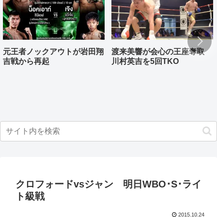
元王者ノックアウトが岩田翔
渡来美響が会心の王座奪取
吉戦から再起
川村英吉を5回TKO
クロフォードvsジャン 明日WBO･S･ライ
ト級戦
2015.10.24