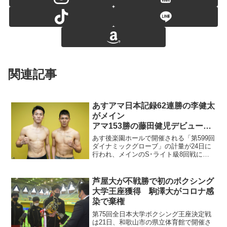
関連記事
あすアマ日本記録62連勝の李健太
がメイン
アマ153勝の藤田健児デビュー戦
「まずは勝つこと」
あす後楽園ホールで開催される「第599回
ダイナミックグローブ」の計量が24日に
行われ、メインのS･ライト級8回戦に出
場する李健太（帝拳）と石脇麻生（寝屋
川石田）はともに63.5キロ（リミット）
でクリアした。 大阪朝鮮高級学校時代
芦屋大が不戦勝で初のボクシング
にマークした...
大学王座獲得 駒澤大がコロナ感
染で棄権
第75回全日本大学ボクシング王座決定戦
は21日、和歌山市の県立体育館で開催さ