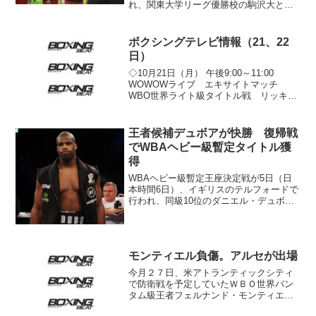
れ、関東大学リーグ優勝校の駒沢大と関
西学生リーグ優勝の芦屋大が対戦するこ
とになっていたが、駒澤大部員が新型コ
ロナに感染したため棄権を申し入れ、芦
ボクシングテレビ情報（21、22
屋大が不戦勝で初の大...
日）
◇10月21日（月） 午後9:00～11:00
WOWOWライブ エキサイトマッチ
WBO世界ライト級タイトル戦 リッキ
ー・バーンズ×レイムンド・ベルトラン、
フライ級10回戦 ローマン・ゴンサレス×
フランシスコ・ロドリゲス 午後9:30～1...
王者候補デュボアが快勝 復帰戦
でWBAヘビー級暫定タイトル獲
得
WBAヘビー級暫定王座決定戦が5日（日
本時間6日）、イギリスのテルフォードで
行われ、同級10位のダニエル・デュボア
（英＝写真）が同4位ボグダン・ディヌ
（ルーマニア）に2回31秒KO勝ちし
た。 ヘビー級の時代を担うプロスペク
トと期待されたデュ...
モンティエル負傷。アルセが出場
今月２７日、米アトランティックシティ
で防衛戦を予定していたＷＢＯ世界バン
タム級王者フェルナンド・モンティエル
（メキシコ）が負傷。１位の元フライ級