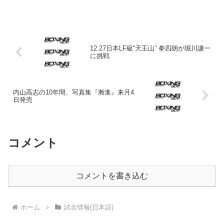
王者エリック・モレル（米）戦はキャン
セルされた。メキシコからの情報による
と、モンティエルはスパー...
12.27日本LF級“天王山” 拳四朗が堀川謙一
に挑戦
内山高志の10年間、写真集『漸進』来月4
日発売
コメント
コメントを書き込む
ホーム
試合情報(日本語)