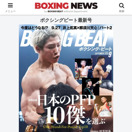
BOXING BEAT [ボクシング・ビート] 公式サイト
メニュー
検索
ボクシングビート最新号