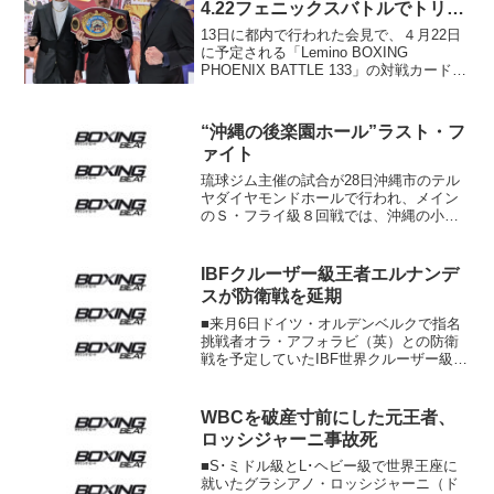
4.22フェニックスバトルでトリプ
ル戦
13日に都内で行われた会見で、４月22日
に予定される「Lemino BOXING
PHOENIX BATTLE 133」の対戦カードが
発表された。当日はトリプルタイトルマ
ッチとなり、出場の６選手が出席し、意
気込みを述べた。即王座奪還のチャン...
“沖縄の後楽園ホール”ラスト・フ
ァイト
琉球ジム主催の試合が28日沖縄市のテル
ヤダイヤモンドホールで行われ、メイン
のＳ・フライ級８回戦では、沖縄の小型
タイソン・小谷将寿（琉球）がタイのノ
ーランカー、ファーサンハン・シットサ
イトーンを圧倒して、２回15秒ＴＫＯ勝
IBFクルーザー級王者エルナンデ
ち。アマチュア（沖縄...
スが防衛戦を延期
■来月6日ドイツ・オルデンベルクで指名
挑戦者オラ・アフォラビ（英）との防衛
戦を予定していたIBF世界クルーザー級王
者ヨアン・パブロ・エルナンデス（キュ
ーバ＝ドイツ）が負傷を理由に試合を延
期した。エルナンデスの医師は右ヒジの
WBCを破産寸前にした元王者、
軟骨亀裂と診断。試...
ロッシジャーニ事故死
■S･ミドル級とL･ヘビー級で世界王座に
就いたグラシアノ・ロッシジャーニ（ド