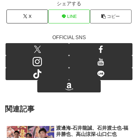
シェアする
X
LINE
コピー
OFFICIAL SNS
関連記事
渡邊海-石井龍誠、石井渡士也-福
井勝也、高山涼深-山口仁也