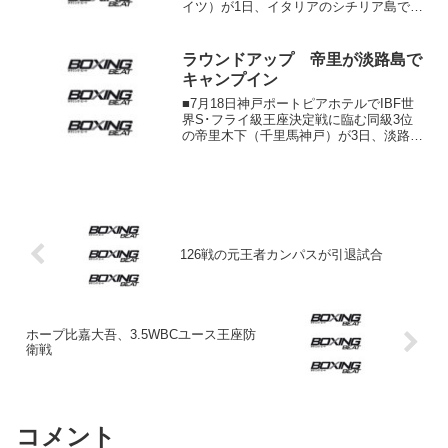
イツ）が1日、イタリアのシチリア島で車
にひかれ死亡した。54歳だった。元王者
は同地にガールフレンドがおり、3人の子
供と暮らしていた。ロッシジャーニは決
ラウンドアップ 帝里が淡路島で
定戦でL･ヘビ...
キャンプイン
■7月18日神戸ポートピアホテルでIBF世
界S･フライ級王座決定戦に臨む同級3位
の帝里木下（千里馬神戸）が3日、淡路島
でキャンプイン。同級1位ゾラニ・テテ
（南アフリカ）との一戦に向け、同門の
日本ライト級8位村田和也、六島ジムの日
本S･ウェル...
126戦の元王者カンパスが引退試合
ホープ比嘉大吾、3.5WBCユース王座防
衛戦
コメント