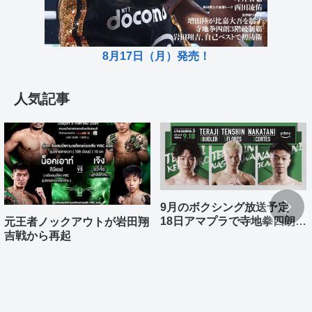
8月17日（月）発売！
人気記事
9月のボクシング放送予定
18日アマプラで寺地拳四朗、
元王者ノックアウトが岩田翔
中谷潤人、那須川天心が登場
吉戦から再起