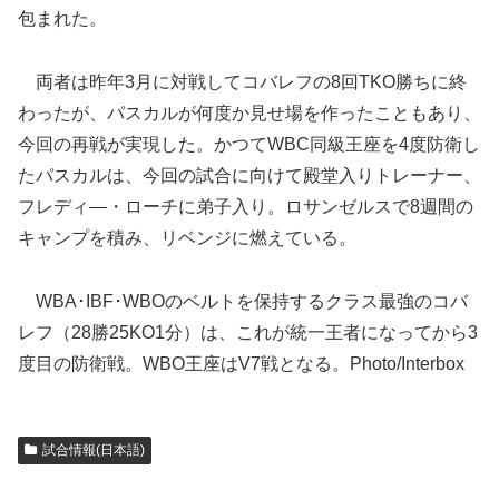
包まれた。
両者は昨年3月に対戦してコバレフの8回TKO勝ちに終
わったが、パスカルが何度か見せ場を作ったこともあり、
今回の再戦が実現した。かつてWBC同級王座を4度防衛し
たパスカルは、今回の試合に向けて殿堂入りトレーナー、
フレディ―・ローチに弟子入り。ロサンゼルスで8週間の
キャンプを積み、リベンジに燃えている。
WBA･IBF･WBOのベルトを保持するクラス最強のコバ
レフ（28勝25KO1分）は、これが統一王者になってから3
度目の防衛戦。WBO王座はV7戦となる。Photo/Interbox
試合情報(日本語)