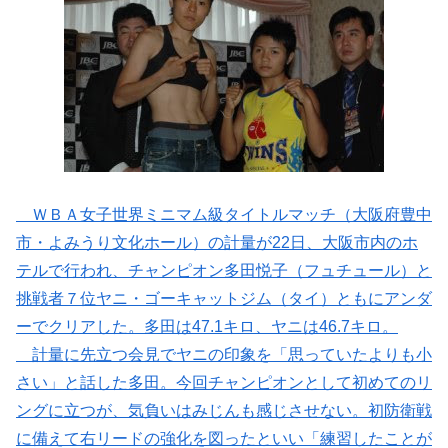
ＷＢＡ女子世界ミニマム級タイトルマッチ（大阪府豊中
市・よみうり文化ホール）の計量が22日、大阪市内のホ
テルで行われ、チャンピオン多田悦子（フュチュール）と
挑戦者７位ヤニ・ゴーキャットジム（タイ）ともにアンダ
ーでクリアした。多田は47.1キロ、ヤニは46.7キロ。
計量に先立つ会見でヤニの印象を「思っていたよりも小
さい」と話した多田。今回チャンピオンとして初めてのリ
ングに立つが、気負いはみじんも感じさせない。初防衛戦
に備えて右リードの強化を図ったといい「練習したことが