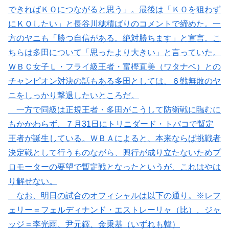
できればＫＯにつながると思う」。最後は「ＫＯを狙わず
にＫＯしたい」と長谷川穂積ばりのコメントで締めた。一
方のヤニも「勝つ自信がある。絶対勝ちます」と宣言。こ
ちらは多田について「思ったより大きい」と言っていた。
ＷＢＣ女子Ｌ・フライ級王者・富樫直美（ワタナベ）との
チャンピオン対決の話もある多田としては、６戦無敗のヤ
ニをしっかり撃退したいところだ。
一方で同級は正規王者・多田がこうして防衛戦に臨むに
もかかわらず、７月31日にトリニダード・トバコで暫定
王者が誕生している。ＷＢＡによると、本来ならば挑戦者
決定戦として行うものながら、興行が成り立たないためプ
ロモーターの要望で暫定戦となったというが、これはやは
り解せない。
なお、明日の試合のオフィシャルは以下の通り。※レフ
ェリー＝フェルディナンド・エストレーリャ（比）、ジャ
ッジ＝李光雨、尹元鐸、金秉基（いずれも韓）