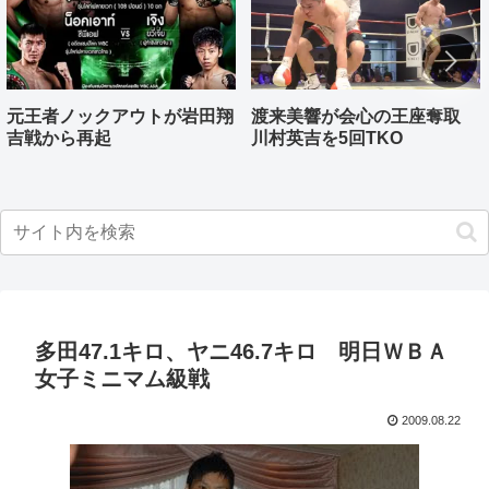
元王者ノックアウトが岩田翔
渡来美響が会心の王座奪取
吉戦から再起
川村英吉を5回TKO
多田47.1キロ、ヤニ46.7キロ 明日ＷＢＡ
女子ミニマム級戦
2009.08.22