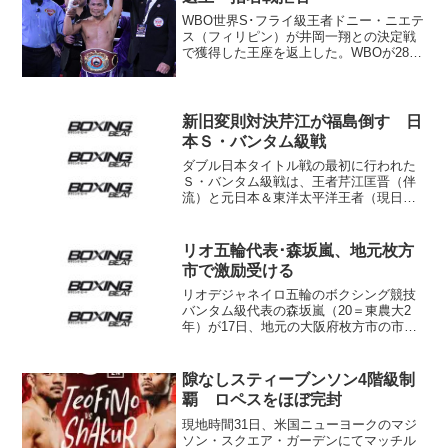
WBO世界S･フライ級王者ドニー・ニエテ
ス（フィリピン）が井岡一翔との決定戦
で獲得した王座を返上した。WBOが28日
（日本時間1日）、ホームページで伝え
た。フィリピン・メディアによるとニエ
テスのプロモーター、ALAプロモーショ
ンズのマイケル...
新旧変則対決芹江が福島倒す 日
本Ｓ・バンタム級戦
ダブル日本タイトル戦の最初に行われた
Ｓ・バンタム級戦は、王者芹江匡晋（伴
流）と元日本＆東洋太平洋王者（現日本
11位）福島学（花形）の新旧変則ボクサ
ー対決。結果は、今が旬の王者が勢いの
差を見せつけ、福島を圧倒。７回終了後
リオ五輪代表･森坂嵐、地元枚方
挑戦者コーナーが棄権を...
市で激励受ける
リオデジャネイロ五輪のボクシング競技
バンタム級代表の森坂嵐（20＝東農大2
年）が17日、地元の大阪府枚方市の市民
スポーツ賞を受け、伏見隆市長らから激
励された。 森坂は枚方市生まれで、西
長尾小、長尾中時代は陸上選手。空手も
隙なしスティーブンソン4階級制
習っていたが、中学...
覇 ロペスをほぼ完封
現地時間31日、米国ニューヨークのマジ
ソン・スクエア・ガーデンにてマッチル