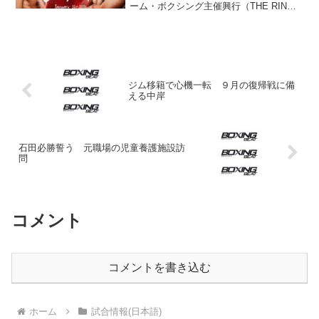
ーム・ボクシング主催興行（THE RING
６）が行われ、メインイベントではＷＢ
Ｏ世界スーパーライト級タイトルマッチ
が開催。チャンピオンのテオフィモ・ロ
ペス（米国／13...
ジム移籍で心機一転 ９月の復帰戦に備
える中岸
石田必勝誓う 元職場の児童養護施設訪
問
コメント
コメントを書き込む
ホーム
試合情報(日本語)