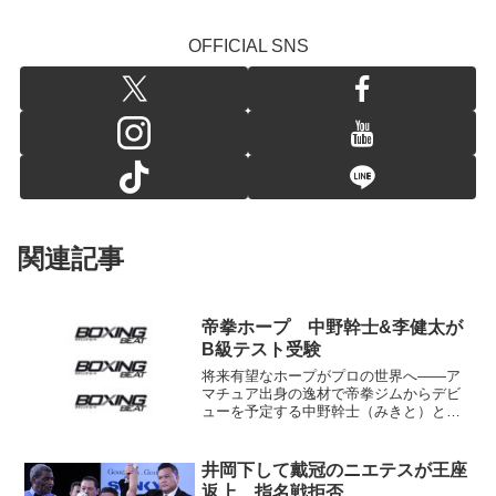
OFFICIAL SNS
関連記事
帝拳ホープ 中野幹士&李健太が
B級テスト受験
将来有望なホープがプロの世界へ――ア
マチュア出身の逸材で帝拳ジムからデビ
ューを予定する中野幹士（みきと）と李
健太（リ・ゴンテ）が27日後楽園ホール
で行われたB級プロテストを受験した。
中野は全国大会優勝5度 中野（23歳）
井岡下して戴冠のニエテスが王座
は東京・竹台高校...
返上 指名戦拒否