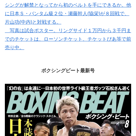
シングが解禁となってから初のベルトを手にできるか。他
に日本Ｓ・バンタム級２位・瀬藤幹人(協栄)が８回戦で、
片山功(中内)と対戦する。
写真は試合ポスター。リングサイド１万円から３千円ま
でのチケットは、ローソンチケット、チケットぴあ等で前
売り中。
ボクシングビート最新号