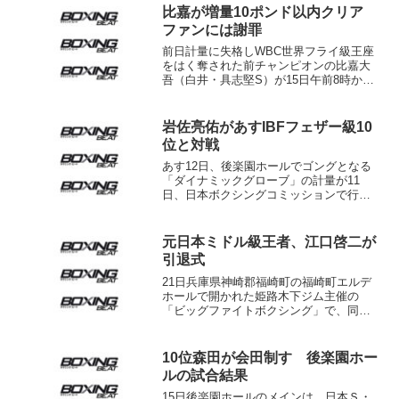
比嘉が増量10ポンド以内クリア
ファンには謝罪
前日計量に失格しWBC世界フライ級王座
をはく奪された前チャンピオンの比嘉大
吾（白井・具志堅S）が15日午前8時から
JBCで当日計量を行い、54.7キロを計
測。タイトルマッチ出場の条件とされた
フライ級リミットから10ポンド（4.5キ
岩佐亮佑があすIBFフェザー級10
ロ）以内の...
位と対戦
あす12日、後楽園ホールでゴングとなる
「ダイナミックグローブ」の計量が11
日、日本ボクシングコミッションで行わ
れ、メインの56キロ契約8回戦に出場する
IBF世界S･バンタム級8位の岩佐亮佑（セ
レス）が55.9キロ、対戦相手のIBF世界フ
元日本ミドル級王者、江口啓二が
ェザ...
引退式
21日兵庫県神崎郡福崎町の福崎町エルデ
ホールで開かれた姫路木下ジム主催の
「ビッグファイトボクシング」で、同ジ
ムに所属した元日本ミドル級王者、江口
啓二（33）の引退式が行われた。メーン
の58.5キロ契約8回戦は宮崎隆司（姫路木
10位森田が会田制す 後楽園ホー
下）が太田垣泰幸...
ルの試合結果
15日後楽園ホールのメインは、日本Ｓ・