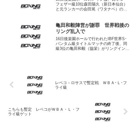
フェザー級10位森田陽久（新日本仙台）
と元ランカーの会田篤（ワタナベ）の８
回戦。サウスポースタイルから大きなパ
ンチを振り回す森田と、カウンター狙い
で単発の会田のかみ合わない攻防に終始
亀田和毅陣営が謝罪 世界戦後の
した結果、森田が小差...
リング乱入で
16日後楽園ホールで行われたIBF世界S･
バンタム級タイトルマッチの終了後、同
級3位の亀田和毅（協栄）がリングインし
て新チャンピオンになったTJ・ドヘニー
（アイルランド）に対戦をアピールした
問題で、協栄ジムが20日、日本ボクシン
グコミッショ...
レベコ－ロサスで暫定戦 ＷＢＡ･Ｌ･フ
ライ級
こちらも暫定 レベコがＷＢＡ・Ｌ・フ
ライ級ゲット