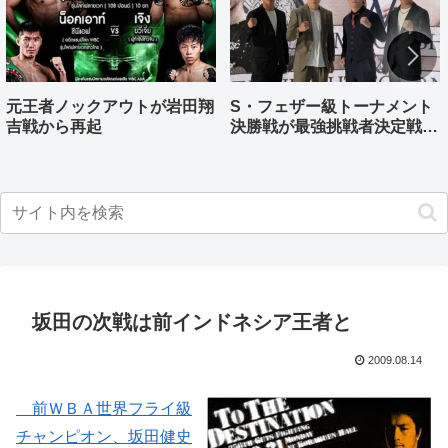
元王者ノックアウトが岩田翔
S・フェザー級トーナメント
吉戦から再起
決勝戦が最強挑戦者決定戦兼
ねる バンタム級はWBO-
AP王者伊藤千飛参戦
坂田の次戦は前インドネシア王者と
2009.08.14
前ＷＢＡ世界フライ級
チャンピオン、坂田健史