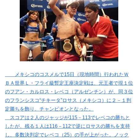
メキシコのコスメルで15日（現地時間）行われたＷ
ＢＡ世界Ｌ・フライ級暫定王座決定戦は、元王者で現１位
のフアン・カルロス・レベコ（アルゼンチン）が、同３位
のフランシスコ“チキータ”ロサス（メキシコ）に２－１判
定勝ちを飾り、チャンピオンとなった。
スコアは２人のジャッジが115－113でレベコの勝ちと
したが、残る１人は116－112で逆にロサスの勝ちを支持
し、多数決判定でレベコ（25）の手が上がった。ノック