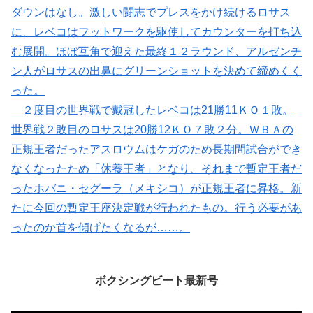
ダウンはなし。激しい闘志でプレスをかけ続けるロサス
に、レベコはフットワークを駆使してカウンターを打ち込
む展開。ほぼ互角で迎えた最終１２ラウンド、アルゼンチ
ン人がロサスの出鼻にグリーンショットを決めて締めくく
った。
２度目の世界戦で戴冠したレベコは21勝11ＫＯ１敗。
世界戦２敗目のロサスは20勝12ＫＯ７敗２分。ＷＢＡの
正規王者だったアスロウムはケガのため長期間試合ができ
なくなったため「休養王者」となり、それまで暫定王者だ
ったホバニ・セグーラ（メキシコ）が正規王者に昇格。新
たに今回の暫定王座決定戦が行われたもの。行う必要があ
ったのか首を傾げたくなるが……。
ボクシングビート最新号