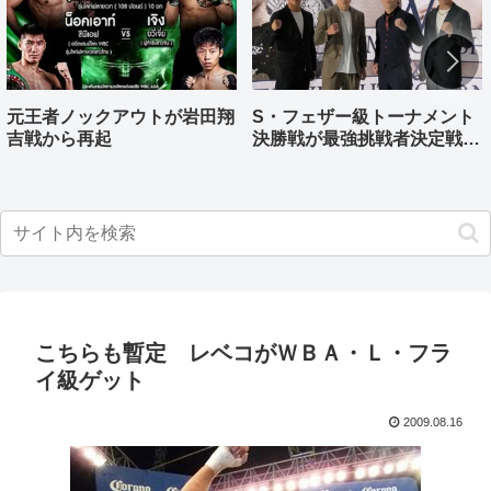
元王者ノックアウトが岩田翔
S・フェザー級トーナメント
吉戦から再起
決勝戦が最強挑戦者決定戦兼
ねる バンタム級はWBO-
AP王者伊藤千飛参戦
こちらも暫定 レベコがＷＢＡ・Ｌ・フラ
イ級ゲット
2009.08.16