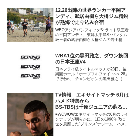
者で同級1位の山中竜也（真正）が同3位
の安藤教祐（KG大和）に3...
12.26出陣の世界ランカー平岡ア
ンディ、武居由樹ら大橋ジム精鋭
が熱海で走り込み合宿
WBOアジアパシフィックS･ライト級王者
の平岡アンディ、東洋太平洋S･バンタム
級王者の武居由樹ら大橋ジムの若手精鋭
が静岡県の熱海でフィジカル強化合宿。
その模様が大橋ジムより届いた。砂浜を
走る！ 合宿参加メンバーはIBF8位、
WBA1位の黒田雅之、ダウン挽回
WBO12位にラ...
の日本王座V4
日本フライ級タイトルマッチが23日、後
楽園ホール「ホープフルファイトvol.28」
で行われ、チャンピオンの黒田雅之（川
崎新田）が挑戦者3位の星野晃規（M.T）
に3-0判定勝ちで4度目の防衛に成功し
た。スコアは95-94、96-93×2。 ...
TV情報 エキサイトマッチ 6月は
ハメド特集から
BS-TBSは千原ジュニアの蘇る名
勝負番組
■WOWOWエキサイトマッチの6月のライ
ンナップが明らかに。1日の1990年代に一
世を風靡した“プリンス”ナジーム・ハメド
特集から毎週特番が放送される。新型コ
ロナウイルスの影響で世界的に試合が中