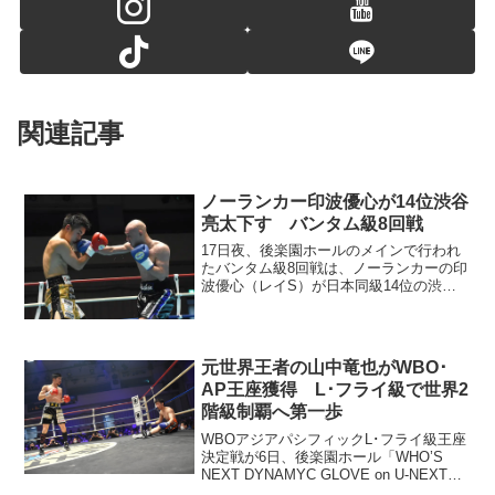
関連記事
ノーランカー印波優心が14位渋谷
亮太下す バンタム級8回戦
17日夜、後楽園ホールのメインで行われ
たバンタム級8回戦は、ノーランカーの印
波優心（レイS）が日本同級14位の渋谷
亮太（T&T）に3-0判定勝ち。日本ランキ
ング入りを濃厚にした。渋谷に右ストレ
ートを決める印波㊨ 印波はスタートか
らよく動き、...
元世界王者の山中竜也がWBO･
AP王座獲得 L･フライ級で世界2
階級制覇へ第一歩
WBOアジアパシフィックL･フライ級王座
決定戦が6日、後楽園ホール「WHO’S
NEXT DYNAMYC GLOVE on U-NEXT」
のメインで行われ、元WBOミニマム級王