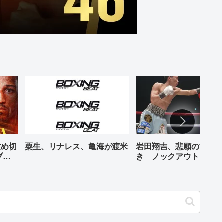
攻め切
粟生、リナレス、亀海が渡米
岩田翔吉、悲願の世界
ブル
き ノックアウトに8回
判定勝ち