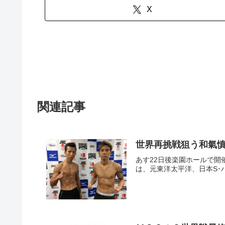
X
関連記事
世界再挑戦狙う和氣慎
あす22日後楽園ホールで開催
は、元東洋太平洋、日本S･バン