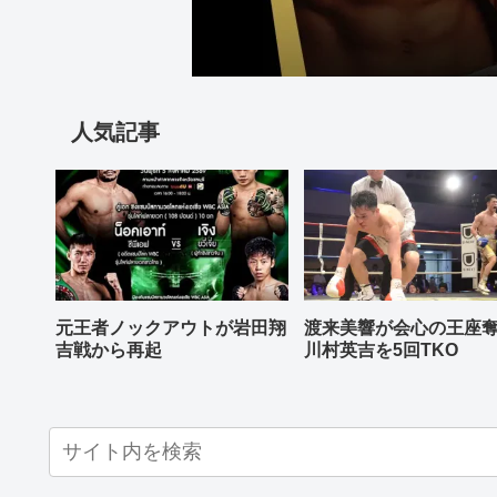
人気記事
元王者ノックアウトが岩田翔
渡来美響が会心の王座
吉戦から再起
川村英吉を5回TKO