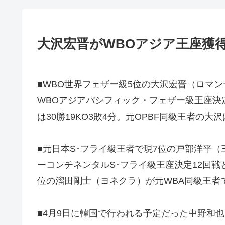
大沢宏晋がWBOアジア王座獲
■WBO世界フェザー級5位の大沢宏晋（ロマ
WBOアジアパシフィック・フェザー級王座決
は30勝19KO3敗4分。元OPBF同級王者
■元日本S･フライ級王者で現7位の戸部洋平
ーコンチネンタルS･フライ級王座決定12回戦
位の溜田剛士（ヨネクラ）が元WBA同級王者
■4月9日に韓国で行われる予定だった中野和也