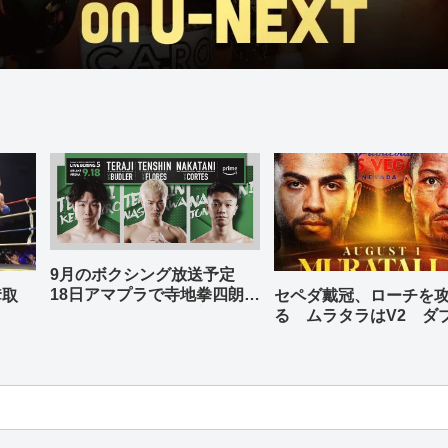
9月のボクシング放送予定
18日アマプラで寺地拳四朗、
奪取
セペダ戴冠、ローチを
中谷潤人、那須川天心が登場
る ムラタラはV2 ダ
世界ライト級戦