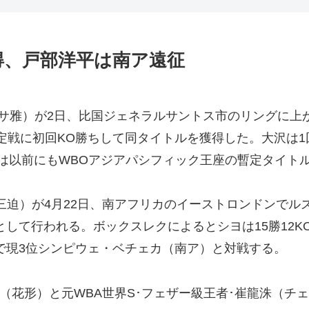
得、戸部洋平は南ア遠征
ンサ雅）が2日、比国ジェネラルサントス市のリングに
定戦に初回KO勝ちして同タイトルを獲得した。大沢は1
の大沢は以前にもWBOアジアパシフィック王座の暫定タイ
（三迫）が4月22日、南アフリカのイーストロンドンでル
として行われる。ボックスレクによるとシヨは15勝12K
で現3位シンピウェ・ベチェカ（南ア）と対戦する。
（花形）と元WBA世界S･フェザー級王者･崔龍洙（チェ・