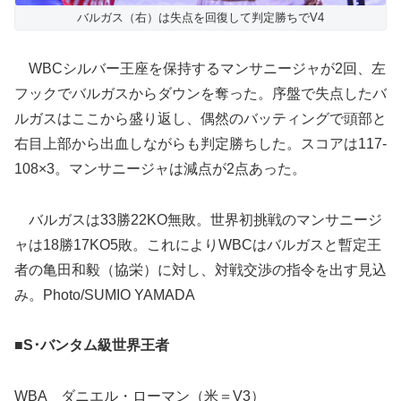
バルガス（右）は失点を回復して判定勝ちでV4
WBCシルバー王座を保持するマンサニージャが2回、左
フックでバルガスからダウンを奪った。序盤で失点したバ
ルガスはここから盛り返し、偶然のバッティングで頭部と
右目上部から出血しながらも判定勝ちした。スコアは117-
108×3。マンサニージャは減点が2点あった。
バルガスは33勝22KO無敗。世界初挑戦のマンサニージ
ャは18勝17KO5敗。これによりWBCはバルガスと暫定王
者の亀田和毅（協栄）に対し、対戦交渉の指令を出す見込
み。Photo/SUMIO YAMADA
■S･バンタム級世界王者
WBA ダニエル・ローマン（米＝V3）