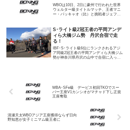
WBOは10日、2日に豪州で行われた世界
ウェルター級タイトルマッチ、王者マニ
ー・パッキャオ（比）と挑戦者ジェフ・
ホーン（豪）の採点内容の検証結果を発
表。ホーンが勝利した試合の採点は「問
題なし」との見解を示した。 検証はフ
S･ライト級2冠王者の平岡アンデ
ィリピン・ボクシン...
ィら大橋ジム勢 丹沢合宿で走
る！
IBF･S･ライト級6位にランクされるアジ
ア同級2冠王者の平岡アンディら大橋ジム
勢が神奈川県丹沢の山中で合宿に入って
いる。大橋ジムから便りが届いた。 参
加者は平岡の他、前東洋太平洋バンタム
級王者の中嶋一輝、日本フライ級11位の
桑原拓、日本ウ...
WBA･SFe級 デービス初回TKOでスー
パー王座V1カンシオがマチャド下し正規
王座奪取
清瀬天太WBOアジア王座獲得ならず日向
野知恵が女子ミニマム級王者に