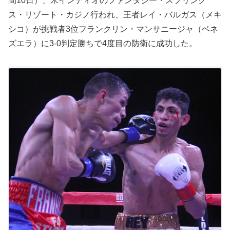
間10日）、米インディオのファンタジー・スプリング
ス・リゾート・カジノ行われ、王者レイ・バルガス（メキ
シコ）が挑戦者3位フランクリン・マンサニージャ（ベネ
ズエラ）に3-0判定勝ちで4度目の防衛に成功した。