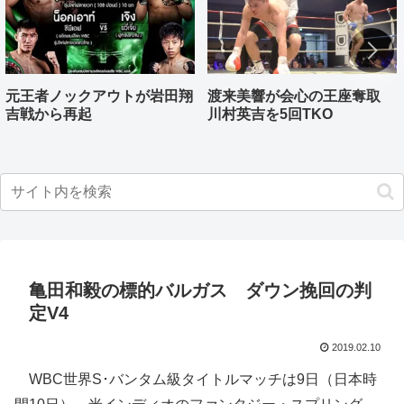
元王者ノックアウトが岩田翔
渡来美響が会心の王座奪取
吉戦から再起
川村英吉を5回TKO
亀田和毅の標的バルガス ダウン挽回の判
定V4
2019.02.10
WBC世界S･バンタム級タイトルマッチは9日（日本時