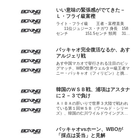
いい意味の緊張感がでてきた－
Ｌ・フライ級富樫
ライト・フライ級 王者・富樫直美
11位ジュジース・ナガワ 身長 158
センチ 151.5センチ 頸周 31セ
ンチ 31センチ 胸囲 86.5セン
チ 87センチ 視力 左1.5右
2.0 左2.0 右1...
パッキャオ完全復活なるか、あす
アルジェリ戦
あす中国マカオで挙行される注目のビッ
グマッチ、WBO世界ウェルター級王者マ
ニー・パッキャオ（フィリピン）と挑戦
者でWBO世界S･ウェルター級王者クリ
ス・アルジェリ（米）が試合前日の22
日、現地で行われた計量に臨んだ。パッ
韓国のＷＳＢ戦、浦項はアスタナ
キャオは143.8ポ...
に２－３で負け
ＡＩＢＡの肝いりで世界３大陸で戦われ
ている第１回ＷＳＢ（ワールド・シリー
ズ）、韓国の仁川ワイルドウイングス改
め浦項（ポハン）ポセイドンズは28日浦
項室内体育館にアジア圏のライバル、ア
スタナ・アーランズ（カザフスタン）を
パッキャオvsホーン、WBOが
迎えたが、２－３で敗れ...
「採点は妥当」と見解