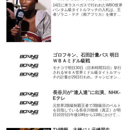
14日に米ラスベガスで行われたWBO世界
バンタム級タイトルマッチの入札は、王
者ゾラニ・テテ（南アフリカ）を擁する
イギリスのクイーンズベリープロモーシ
ョンズが30万ドル（約3200万円）で落
札。暫定王者ジョンリール・カシメロ
（比）との団体内統...
ゴロフキン、石田計量パス 明日
ＷＢＡミドル級戦
モナコで明日30日（日本時間31日）挙行
されるＷＢＡ世界ミドル級タイトルマッ
チの計量が29日行われ、チャンピオンの
ゲンナジー“ＧＧＧ”ゴロフキン（カザフス
タン）、挑戦者15位石田順裕（グリーン
ツダ）とも無事にパスした。ゴロフキン
長谷川が“達人達”に出演、NHK-
は159ポン...
Eテレ
元世界2階級制覇王者で3階級目のベルト
を目指している長谷川穂積（真正）が明
日10月5日午後10時から11時にかけて
NHK-Eテレで放送される「SWITCHイン
タビュー 達人達（たち）」に出演す
る。 番組は異なる分野で活躍する2人
TV情報 大橋ジム元練習生