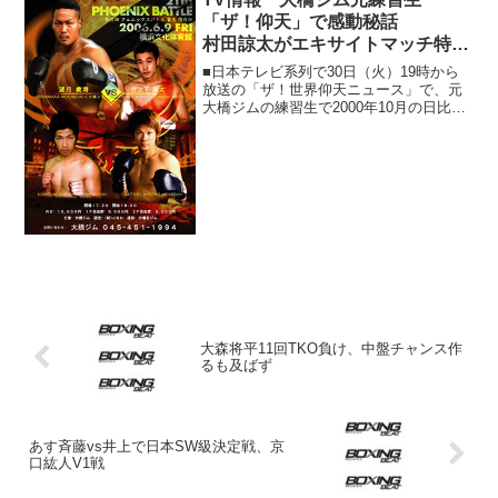
の達人が出...
「ザ！仰天」で感動秘話
村田諒太がエキサイトマッチ特番
出演
■日本テレビ系列で30日（火）19時から
放送の「ザ！世界仰天ニュース」で、元
大橋ジムの練習生で2000年10月の日比谷
線脱線事故で17歳の生涯を閉じた富久信
介さんが取り上げられる。事故から20年
後、大橋秀行会長のもとに届いた一通の
手紙が大き...
大森将平11回TKO負け、中盤チャンス作
るも及ばず
あす斉藤vs井上で日本SW級決定戦、京
口紘人V1戦