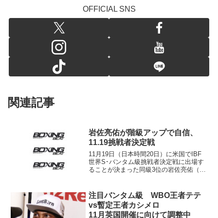
OFFICIAL SNS
関連記事
岩佐亮佑が階級アップで自信、
11.19挑戦者決定戦
11月19日（日本時間20日）に米国でIBF
世界S･バンタム級挑戦者決定戦に出場す
ることが決まった同級3位の岩佐亮佑（セ
レス＝写真）。ビッグチャンスに備え、
千葉・柏のジムでトレーニング中の“イー
グル・アイ”を直撃した。 相手の同級8
注目バンタム級 WBO王者テテ
位ルイ...
vs暫定王者カシメロ
11月英国開催に向けて調整中