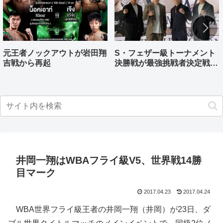
元王者ノックアウトが岩田翔
S・フェザー級トーナメント
吉戦から再起
決勝戦が最強挑戦者決定戦兼
ねる バンタム級はWBO-
AP王者伊藤千飛参戦
井岡一翔はWBAフライ級V5、世界戦14勝
目マーク
2017.04.23
2017.04.24
WBA世界フライ級王者の井岡一翔（井岡）が23日、ダ