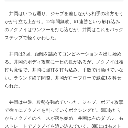
井岡はいつも通り、ジャブを差しながら相手の出方をう
かがう立ち上がり。12年間無敗、61連勝という触れ込み
のノクノイはワンツーを打ち込むが、井岡はこれをバック
ステップで軽くかわした。
井岡は3回、距離を詰めてコンビネーションを出し始め
る。井岡のボディ攻撃に一日の長があるが、ノクノイは相
打ち覚悟で、井岡に強打を打ち込み、手数では負けていな
い。ラウンド終了間際、井岡がローブローで減点1を科せ
られた。
井岡は中盤、攻勢を強めていった。ジャブ、ボディ攻撃
で徐々にノクノイを削っていくボクシングだ。6回あたり
からノクノイのペースが落ち始め、井岡は左のダブル、右
ストレートでノクノイを追い込んでいく。8回には右スト