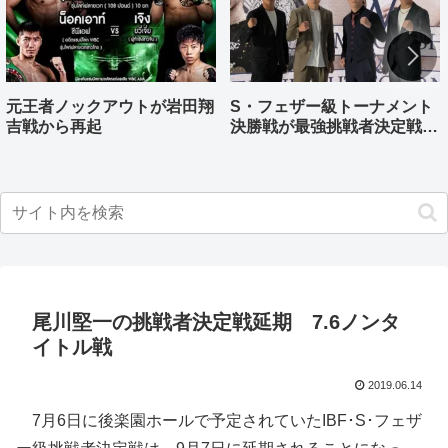
元王者ノックアウトが岩田翔
S・フェザー級トーナメント
吉戦から再起
決勝戦が最強挑戦者決定戦兼
ねる バンタム級はWBO-
AP王者伊藤千飛参戦
尾川堅一の挑戦者決定戦延期 7.6ノンタ
イトル戦
2019.06.14
7月6日に後楽園ホールで予定されていたIBF･S･フェザ