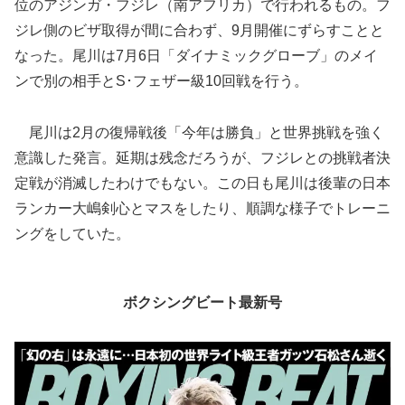
位のアジンガ・フジレ（南アフリカ）で行われるもの。フ
ジレ側のビザ取得が間に合わず、9月開催にずらすことと
なった。尾川は7月6日「ダイナミックグローブ」のメイ
ンで別の相手とS･フェザー級10回戦を行う。
尾川は2月の復帰戦後「今年は勝負」と世界挑戦を強く
意識した発言。延期は残念だろうが、フジレとの挑戦者決
定戦が消滅したわけでもない。この日も尾川は後輩の日本
ランカー大嶋剣心とマスをしたり、順調な様子でトレーニ
ングをしていた。
ボクシングビート最新号