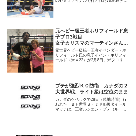
のセミファイナルで行われたWBA世界
L・フライ級挑戦者決定10回戦は、2位・
吉良大弥(志成)が7位イバン・バルデラス
(メキシコ)を2回27秒KO...
元ヘビー級王者ホリフィールド息
子プロ3戦目
女子カリスマのマーティンさんが
激励
元世界ヘビー級統一王者イベンダー・ホ
リフィールド氏の息子イバン・ホリフィ
ールド（米＝22）が2月8日、米フロリダ
州デートナ・ビーチでプロ3戦目を予定し
ている。試合はS･ウェルター級4回戦。
試合に備えてテキサス州ヒューストンで
キャンプ中のホリ...
ブテが強烈ＫＯ防衛 カナダの２
大世界戦、ライト級は空位のまま
カナダのケベックで28日（現地時間）行
われたＩＢＦ世界Ｓ・ミドル級タイトル
マッチは、王者ルシエン・ブテ（ルーマ
ニア）が１位リブラド・アンドラーデ
（メキシコ）を強烈ＫＯで返り討ちし、
王座防衛に成功した。 因縁の再戦。昨
年10月の初戦はブテが判...