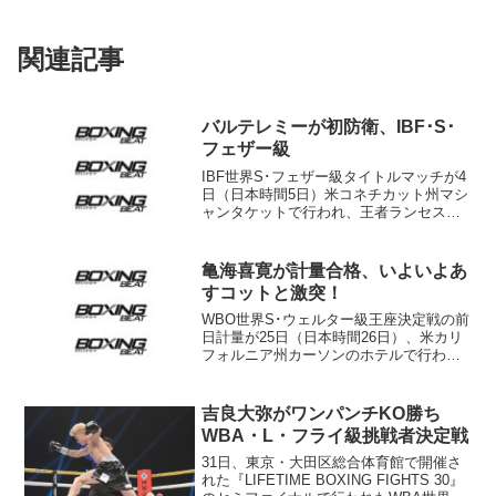
関連記事
バルテレミーが初防衛、IBF･S･
フェザー級
IBF世界S･フェザー級タイトルマッチが4
日（日本時間5日）米コネチカット州マシ
ャンタケットで行われ、王者ランセス・
バルテレミー（キューバ）が同級3位フェ
ルナンド・サウセド（アルゼンチン）に
3-0判定勝ちで初防衛に成功した。スコア
亀海喜寛が計量合格、いよいよあ
は3者とも...
すコットと激突！
WBO世界S･ウェルター級王座決定戦の前
日計量が25日（日本時間26日）、米カリ
フォルニア州カーソンのホテルで行わ
れ、元4階級制覇王者ミゲール・コット
（プエルトリコ）と日本の亀海喜寛（帝
拳）がともに一発合格した。コットは
吉良大弥がワンパンチKO勝ち
69・67キロ、亀海...
WBA・L・フライ級挑戦者決定戦
31日、東京・大田区総合体育館で開催さ
れた『LIFETIME BOXING FIGHTS 30』