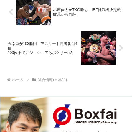
小原佳太がTKO勝ち IBF挑戦者決定戦
敗北から再起
カネロが103臆円 アスリート長者番付4
位
100位までにジョシュアらボクサー5人
ホーム
試合情報(日本語)