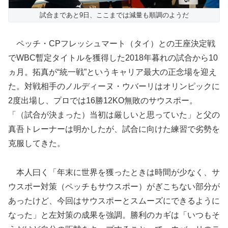
試合まであと9日、ここまでは減量も順調のようだ
ペッチ・CPフレッシュマート（タイ）との王座決定戦
でWBC暫定タイトルを獲得した2018年暮れの試合から10
ヵ月。拓真が“統一戦”というキャリア最大の正念場を迎え
た。対戦相手のノルディーヌ・ウバーリはオリンピックに
2度出場し、プロでは16勝12KO無敗のサウスポー。
「（試合が決まった）当初は厳しいと思っていた」と父の
真吾トレーナーは明かしたが、試合に向けた練習で劣勢を
克服してきた。
本人曰く「年末に世界を獲ったときは時間が少なく、サ
ウスポー対策（ペッチもサウスポー）がぎこちない部分が
あったけど、今回はサウスポーとスムーズにできるように
なった」と左対策の成果を強調。勝利のカギは「いつもそ