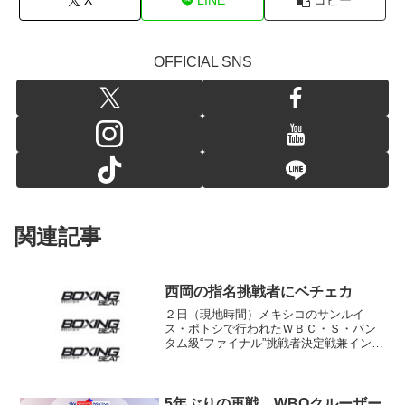
X
LINE
コピー
OFFICIAL SNS
関連記事
西岡の指名挑戦者にベチェカ
２日（現地時間）メキシコのサンルイ
ス・ポトシで行われたＷＢＣ・Ｓ・バン
タム級“ファイナル”挑戦者決定戦兼インタ
ー王座戦は、ＷＢＣ２位シンピウェ・ベ
チェカ（南アフリカ）が１位ジョバニ“ル
ッソ”カノ（メキシコ）に３－０判定勝利
を飾った。 ブルフ...
5年ぶりの再戦 WBOクルーザー