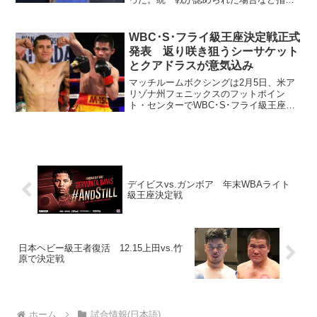
試合が即実現しないケースもあるが、主
な階級をチェックしてみよう。左から寺
地拳四朗、井上尚弥、重岡優大 S･バン
WBC･S･フライ級王座決定戦正式
タム級はWBC&WB...
発表 返り咲き狙うシーサケット
とクアドラスが意気込み
マッチルームボクシングは2月5日、米ア
リゾナ州フェニックスのフットポイン
ト・センターでWBC･S･フライ級王座決
定戦、同級1位シーサケット・ソールンビ
サイ（タイ＝写真右）と同3位カルロス・
クアドラス（メキシコ＝帝拳、同左）の
元王者対決を開催...
デイビスvs.ガンボア 年末WBAライト
級王座決定戦
日本ヘビー級王者復活 12.15上田vs.竹
原で決定戦
ホーム
試合情報(日本語)