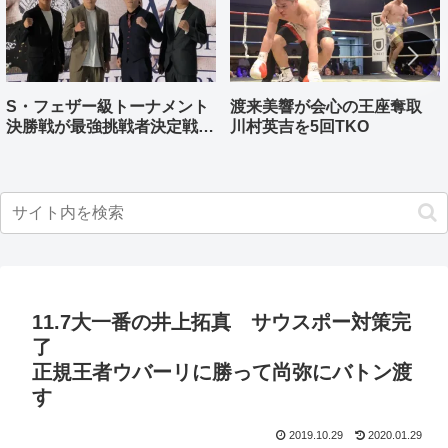
S・フェザー級トーナメント
渡来美響が会心の王座奪取
決勝戦が最強挑戦者決定戦兼
川村英吉を5回TKO
ねる バンタム級はWBO-
AP王者伊藤千飛参戦
11.7大一番の井上拓真 サウスポー対策完
了
正規王者ウバーリに勝って尚弥にバトン渡
す
2019.10.29
2020.01.29