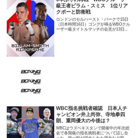
級王者ビラム・スミス 1位リア
クポーと防衛戦
ロンドンのセルハースト・パークで15日
（日本時間16日）ゴングが鳴るWBOクル
ーザー級タイトルマッチの会見が13日行
われた。2度目の防衛戦となる王者クリ
ス・ビラム・スミス（英）に同級1位リチ
ャード・リアクポー（英）が挑む。 両
者は19年7月...
WBC指名挑戦者確認 日本人チ
ャンピオン井上尚弥、寺地拳四
朗、重岡優大の今後は？
WBCはウズベキスタンで開催中の年次総
会で各階級の指名挑戦者について話し合
った。統一戦が認められた場合など指名