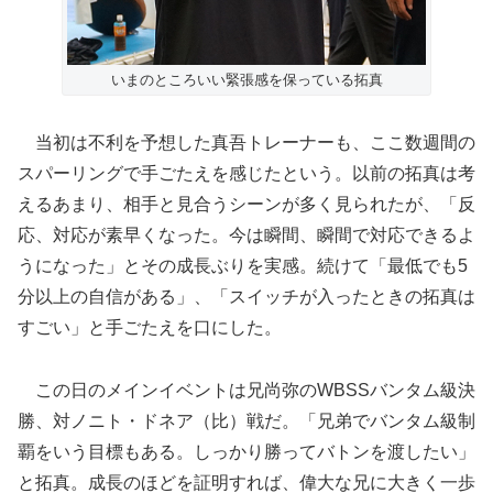
いまのところいい緊張感を保っている拓真
当初は不利を予想した真吾トレーナーも、ここ数週間の
スパーリングで手ごたえを感じたという。以前の拓真は考
えるあまり、相手と見合うシーンが多く見られたが、「反
応、対応が素早くなった。今は瞬間、瞬間で対応できるよ
うになった」とその成長ぶりを実感。続けて「最低でも5
分以上の自信がある」、「スイッチが入ったときの拓真は
すごい」と手ごたえを口にした。
この日のメインイベントは兄尚弥のWBSSバンタム級決
勝、対ノニト・ドネア（比）戦だ。「兄弟でバンタム級制
覇をいう目標もある。しっかり勝ってバトンを渡したい」
と拓真。成長のほどを証明すれば、偉大な兄に大きく一歩