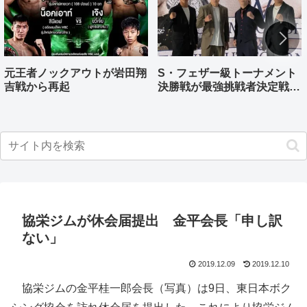
元王者ノックアウトが岩田翔
S・フェザー級トーナメント
吉戦から再起
決勝戦が最強挑戦者決定戦兼
ねる バンタム級はWBO-
AP王者伊藤千飛参戦
協栄ジムが休会届提出 金平会長「申し訳
ない」
2019.12.09
2019.12.10
協栄ジムの金平桂一郎会長（写真）は9日、東日本ボク