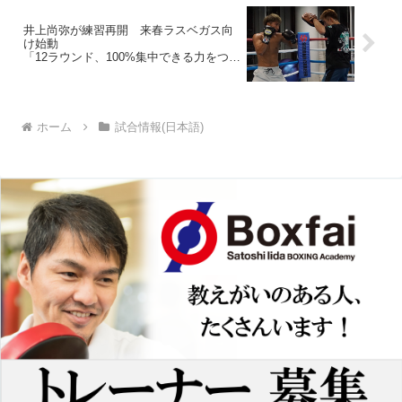
井上尚弥が練習再開 来春ラスベガス向
け始動
「12ラウンド、100%集中できる力をつけ
る」
ホーム
試合情報(日本語)