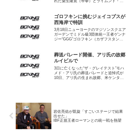
れた粟生隆寛（帝拳）とライムンド・ベ
ルトラン（メキシコ）のWBO世界ライト
級王座決定戦の結果が、「無効試合（ノ
ーコンテスト）」とされることになっ
ゴロフキンに挑むジェイコブスが
た。13日（日本時...
西海岸で特訓
3月18日ニューヨークのマジソンスクエア
ガーデンでミドル級3団体統一王者ゲンナ
ジー“GGG”ゴロフキン（カザフスタン）
に挑戦するWBA同級“レギュラー”王者ダ
ニエル・ジェイコブス（米）がカリフォ
ルニア州オークランドでキャンプを行っ
葬送パレード開催、アリ氏の故郷
ている。ジ...
ルイビルで
3日に亡くなった“ザ・グレイテスト”モハ
メド・アリ氏の葬送パレードと追悼式が
10日、アリ氏の生まれ故郷、米ケンタッ
キー州ルイビルで行われることになっ
た。米メディアが日本時間5日報じた。
アリ氏親族のスポークスマン、ボブ・
ガンネル氏は、人々...
岩佐亮佑が凱旋「すごいステージで結果
出せた」
IBF正規王者ローマンとの統一戦を熱望