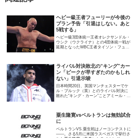
ヘビー級王者フューリーが今後の
プラン予告「引退はしない。あと
5戦する」
ヘビー級3団体統一王者オレクサンドル・
ウシク（ウクライナ）との4団体統一戦が
延期となったWBC王者タイソン・フュー
リー（英＝写真）が今後のプランに言
及。少なくとも5試合を頭に思い描いてい
ると明かした。 フューリーは今月17
ライバル対決敗北の“キング”カー
日、サウジアラビア...
ン「ピークが早すぎたのかもしれ
ない」引退示唆
日本時間20日、英国マンチェスターでケ
ル・ブルック（英）とのライバル対決に
敗れた“キング・カーン”ことアミール・カ
ーン（英＝写真）が試合後、ブルックと
ともに記者会見を行った。 “戦わざるラ
イバル”と言われた2人はともに35歳でつ
粟生隆寛vsベルトランは無効試合
いに対戦。遅...
に
ベルトランVS.粟生戦はノーコンテストに
――。さる5月に米国ラスベガスで挙行さ