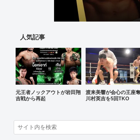
人気記事
元王者ノックアウトが岩田翔
渡来美響が会心の王座
吉戦から再起
川村英吉を5回TKO