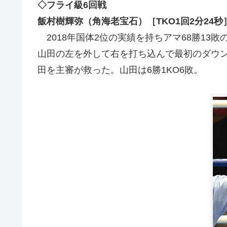
◇フライ級6回戦
飯村樹輝弥（角海老宝石）［TKO1回2分24
2018年国体2位の実績を持ちアマ68勝1
山田の左を外して右を打ち込んで最初のダウ
田を主審が救った。山田は6勝1KO6敗。