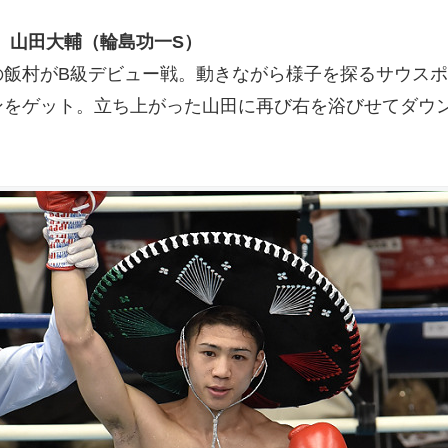
秒］山田大輔（輪島功一S）
3敗の飯村がB級デビュー戦。動きながら様子を探るサウ
ンをゲット。立ち上がった山田に再び右を浴びせてダウ