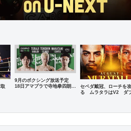
9月のボクシング放送予定
18日アマプラで寺地拳四朗、
奪取
セペダ戴冠、ローチを
中谷潤人、那須川天心が登場
る ムラタラはV2 ダ
世界ライト級戦