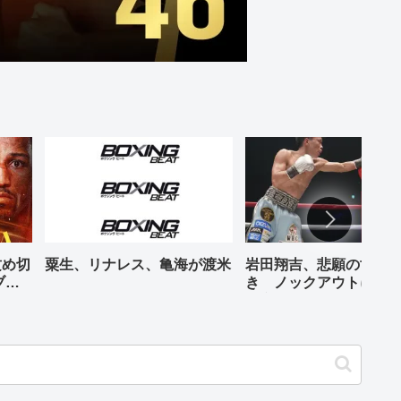
攻め切
粟生、リナレス、亀海が渡米
岩田翔吉、悲願の世界
ブル
き ノックアウトに8回
判定勝ち