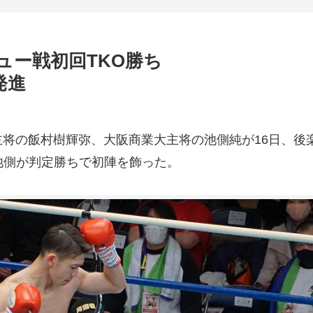
ュー戦初回TKO勝ち
発進
将の飯村樹輝弥、大阪商業大主将の池側純が16日、後
池側が判定勝ちで初陣を飾った。