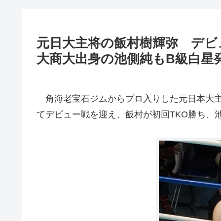
元日大主将の飯村樹輝弥 デビ
大商大出身の池側純もB級白星
角海老宝石ジムからプロ入りした元日本大主
てデビュー戦を迎え、飯村が初回TKO勝ち、