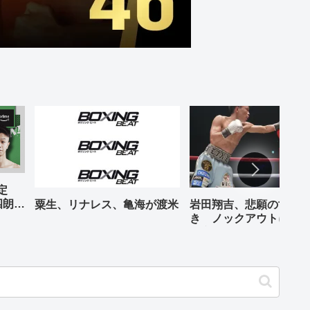
予定
四朗、
粟生、リナレス、亀海が渡米
岩田翔吉、悲願の世界
が登場
き ノックアウトに8回
判定勝ち