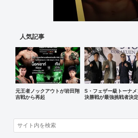
人気記事
元王者ノックアウトが岩田翔
S・フェザー級トーナメ
吉戦から再起
決勝戦が最強挑戦者決
ねる バンタム級はWBO
AP王者伊藤千飛参戦