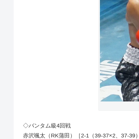
◇バンタム級4回戦
赤沢颯太（RK蒲田）［2-1（39-37×2、37