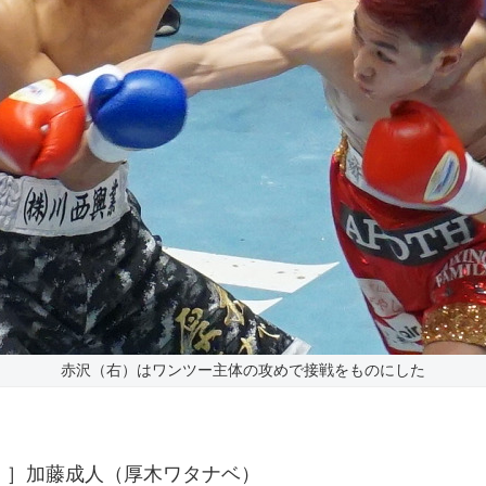
赤沢（右）はワンツー主体の攻めで接戦をものにした
-39）］加藤成人（厚木ワタナベ）