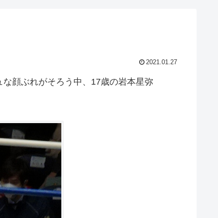
2021.01.27
ュな顔ぶれがそろう中、17歳の岩本星弥