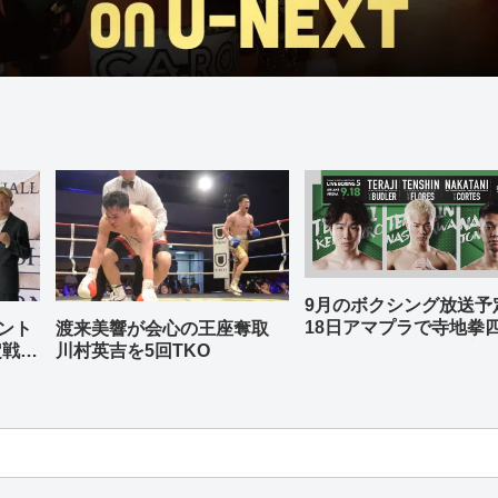
9月のボクシング放送
18日アマプラで寺地拳
ント
渡来美響が会心の王座奪取
中谷潤人、那須川天心
定戦兼
川村英吉を5回TKO
-