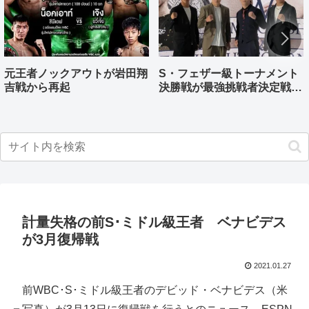
元王者ノックアウトが岩田翔
S・フェザー級トーナメント
吉戦から再起
決勝戦が最強挑戦者決定戦兼
ねる バンタム級はWBO-
AP王者伊藤千飛参戦
計量失格の前S･ミドル級王者 ベナビデス
が3月復帰戦
2021.01.27
前WBC･S･ミドル級王者のデビッド・ベナビデス（米