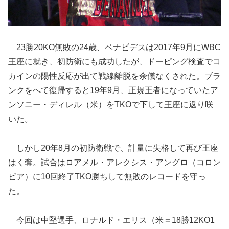
23勝20KO無敗の24歳、ベナビデスは2017年9月にWBC
王座に就き、初防衛にも成功したが、ドーピング検査でコ
カインの陽性反応が出て戦線離脱を余儀なくされた。ブラ
ンクをへて復帰すると19年9月、正規王者になっていたア
ンソニー・ディレル（米）をTKOで下して王座に返り咲
いた。
しかし20年8月の初防衛戦で、計量に失格して再び王座
はく奪。試合はロアメル・アレクシス・アングロ（コロン
ビア）に10回終了TKO勝ちして無敗のレコードを守っ
た。
今回は中堅選手、ロナルド・エリス（米＝18勝12KO1