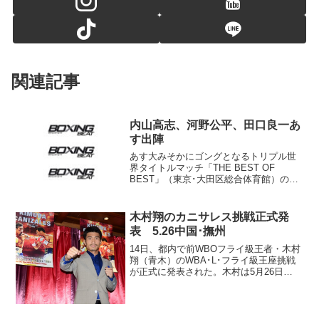
関連記事
内山高志、河野公平、田口良一あ
す出陣
あす大みそかにゴングとなるトリプル世
界タイトルマッチ「THE BEST OF
BEST」（東京･大田区総合体育館）の前
日計量が30日、東京･五反田ゆうぽうとで
行われ、出場6選手がリミットをクリアし
た。 1年ぶりの試合で9度目の防衛戦を
木村翔のカニサレス挑戦正式発
行う...
表 5.26中国･撫州
14日、都内で前WBOフライ級王者・木村
翔（青木）のWBA･L･フライ級王座挑戦
が正式に発表された。木村は5月26日
（日）に中国・江西省撫州市で同級王者
カルロス・カニサレス（ベネズエラ）に
挑む。 木村にとっては昨年9月の田中恒
成（畑中）戦以...