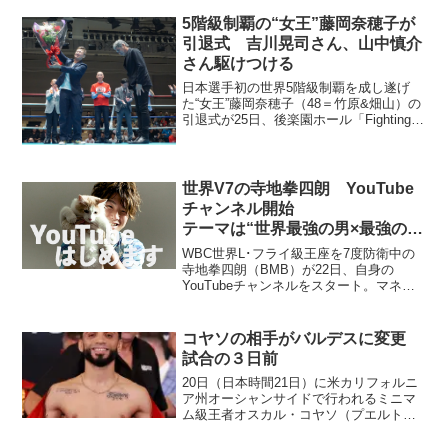
5階級制覇の“女王”藤岡奈穂子が
引退式 吉川晃司さん、山中慎介
さん駆けつける
日本選手初の世界5階級制覇を成し遂げ
た“女王”藤岡奈穂子（48＝竹原&畑山）の
引退式が25日、後楽園ホール「Fighting
Bee vol.25」で行われ。藤岡に惜別の10
ゴングが打ち鳴らされた。吉川さんから
花束を受け取った藤岡 引退式に...
世界V7の寺地拳四朗 YouTube
チャンネル開始
テーマは“世界最強の男×最強の猫
動画”
WBC世界L･フライ級王座を7度防衛中の
寺地拳四朗（BMB）が22日、自身の
YouTubeチャンネルをスタート。マネジ
メント契約を結ぶコモンズ2と
ALPHABOAT合同会社が22日発表し
た。 拳四朗がノルウェージャンフォレ
コヤソの相手がバルデスに変更
ストキャットの愛猫...
試合の３日前
20日（日本時間21日）に米カリフォルニ
ア州オーシャンサイドで行われるミニマ
ム級王者オスカル・コヤソ（プエルトリ
コ）の試合の挑戦者が、当初のジョー
イ・カノイ（比）からネイデル・バルデ