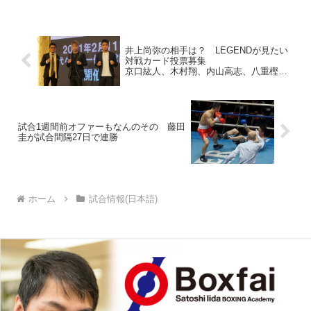
ス（メキシコ）に変わったと、主催のゴ
ールデンボーイ・プロモ...
井上尚弥の相手は？ LEGENDが見たい
対戦カード投票募集
京口紘人、木村翔、内山高志、八重樫東
も参戦
試合1週間前オファーもなんのその 藤田
圭が試合間隔27日で連勝
ホーム
試合情報(日本語)