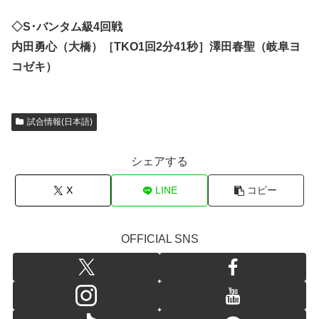
◇S･バンタム級4回戦
内田勇心（大橋）［TKO1回2分41秒］澤田春聖（岐阜ヨ
コゼキ）
試合情報(日本語)
シェアする
X
LINE
コピー
OFFICIAL SNS