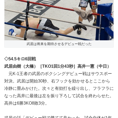
武居は将来を期待させるデビュー戦だった
◇54.5キロ6回戦
武居由樹（大橋）［TKO1回1分43秒］高井一憲（中日）
元K-1王者の武居のボクシングデビュー戦はサウスポー
対決。武居は開始30秒、右フックを効かせるとここから
冷静に畳みかけた。次々と有効打を繰り出し、フラフラに
なった高井に最後は左を振り下ろして試合を終わらせた。
高井は6勝3KO8敗3分。
武居の話「デビュー戦で勝てて良かった。試合自体が1年