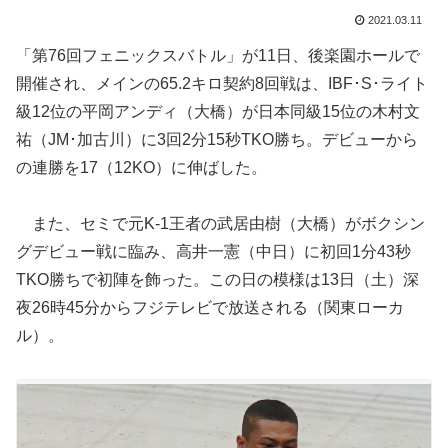
2021.03.11
「第76回フェニックスバトル」が11日、後楽園ホールで
開催され、メインの65.2キロ契約8回戦は、IBF･S･ライト
級12位の平岡アンディ（大橋）が日本同級15位の木村文
祐（JM･加古川）に3回2分15秒TKO勝ち。デビューから
の連勝を17（12KO）に伸ばした。
また、セミで元K-1王者の武居由樹（大橋）がボクシン
グデビュー戦に臨み、高井一憲（中日）に初回1分43秒
TKO勝ちで初陣を飾った。この日の模様は13日（土）深
夜26時45分からフジテレビで放送される（関東ローカ
ル）。