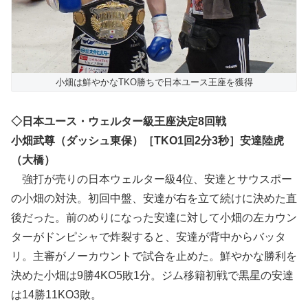
小畑は鮮やかなTKO勝ちで日本ユース王座を獲得
◇日本ユース・ウェルター級王座決定8回戦
小畑武尊（ダッシュ東保）［TKO1回2分3秒］安達陸虎
（大橋）
強打が売りの日本ウェルター級4位、安達とサウスポー
の小畑の対決。初回中盤、安達が右を立て続けに決めた直
後だった。前のめりになった安達に対して小畑の左カウン
ターがドンピシャで炸裂すると、安達が背中からバッタ
リ。主審がノーカウントで試合を止めた。鮮やかな勝利を
決めた小畑は9勝4KO5敗1分。ジム移籍初戦で黒星の安達
は14勝11KO3敗。