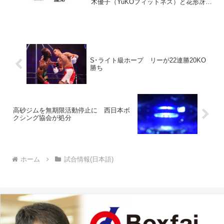
木優子（YuKOフィットネス）と花形冴美
（花形）がともに必勝を宣言した。 両
者は2013年に2度戦い、花形の1勝1分。
敗れた黒木はその後、WBCミニマム級王
座を...
S･ライト級ホープ リーが22連勝20KO
勝ち
高砂ジムを無期限活動停止に 西日本ボ
クシング協会が処分
ホーム
試合情報(日本語)