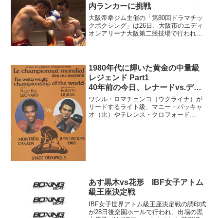
戦、拓真はフ...
内ランカーに挑戦
大阪帝拳ジム主催の「第80回ドラマチッ
クボクシング」は26日、大阪市のエディ
オンアリーナ大阪第二競技場で行われ、
メインのS･バンタム級8回戦は、日本同
級18位、辰吉寿以輝（22＝大阪帝拳）が
藤岡拓哉（26＝VADY）に3-0の判定勝ち
で、デ...
1980年代に輝いた黄金の中量級
レジェンド Part1
40年前の今日、レナードvs.デュ
ランで激戦幕開け
ワシル・ロマチェンコ（ウクライナ）が
リードするライト級、マニー・パッキャ
オ（比）やテレンス・クロフォード
（米）らが鎬を削るウェルター級─いま熱
く燃えている中量級は1980年代、“ザ・グ
レーテスト”モハメド・アリの去ったヘビ
ー級に代わりいまだ...
あす黒木vs花形 IBF女子アトム
級王座決定戦
IBF女子世界アトム級王座決定戦の調印式
が28日後楽園ホールで行われ、出場の黒