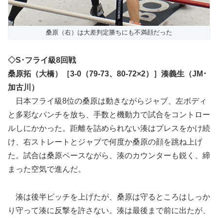
桑原（右）は大差判定勝ちにも不満顔だった
◇S･フライ級8回戦
桑原拓（大橋）［3-0（79-73、80-72×2）］湊義生（JM･
加古川）
日本フライ級8位の桑原は動きながらジャブ、左ボディ
と多彩なパンチを放ち、手数と機動力で試合をコントロー
ルしにかかった。距離を詰められない湊はプレスをかけ続
け、右ストレートとジャブで何度か桑原の顔を跳ね上げ
た。試合は桑原ペースながら、湊のカウンターも鋭く、締
まった空気で進んだ。
湊は後半ピッチを上げたが、桑原は守るところはしっか
り守って湊に反撃を許さない。湊は最後まで前に出たが、