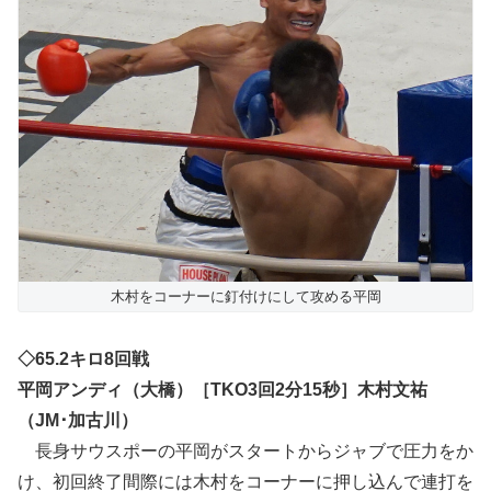
木村をコーナーに釘付けにして攻める平岡
◇65.2キロ8回戦
平岡アンディ（大橋）［TKO3回2分15秒］木村文祐
（JM･加古川）
長身サウスポーの平岡がスタートからジャブで圧力をか
け、初回終了間際には木村をコーナーに押し込んで連打を