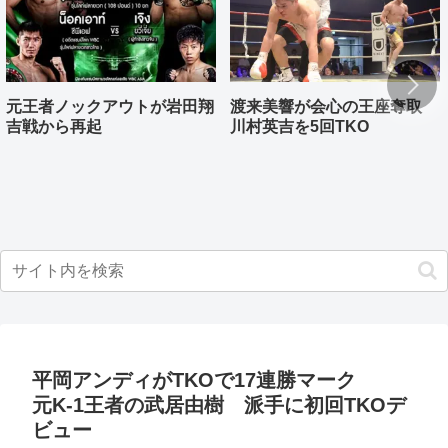
元王者ノックアウトが岩田翔
渡来美響が会心の王座奪取
吉戦から再起
川村英吉を5回TKO
平岡アンディがTKOで17連勝マーク
元K-1王者の武居由樹 派手に初回TKOデ
ビュー