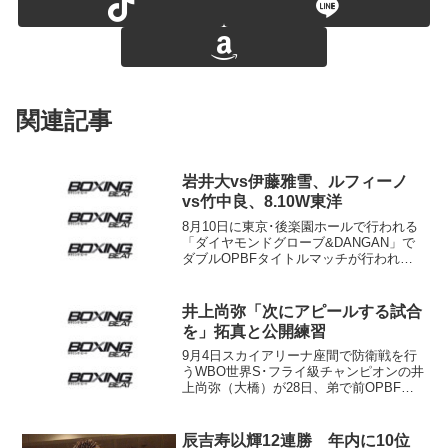
関連記事
岩井大vs伊藤雅雪、ルフィーノ
vs竹中良、8.10W東洋
8月10日に東京･後楽園ホールで行われる
「ダイヤモンドグローブ&DANGAN」で
ダブルOPBFタイトルマッチが行われる
ことになった。前S･フェザー級王者ジョ
ムトーン・チューワッタナ（タイ）が返
上したベルトを岩井大（三迫）と伊藤雅
井上尚弥「次にアピールする試合
雪（伴流）が...
を」拓真と公開練習
9月4日スカイアリーナ座間で防衛戦を行
うWBO世界S･フライ級チャンピオンの井
上尚弥（大橋）が28日、弟で前OPBF同
級王者の井上拓真と横浜市内のジムで公
開練習を行った。尚弥が1位ペッチバンボ
ーン・ゴーキャットジム（タイ）とV3
辰吉寿以輝12連勝 年内に10位