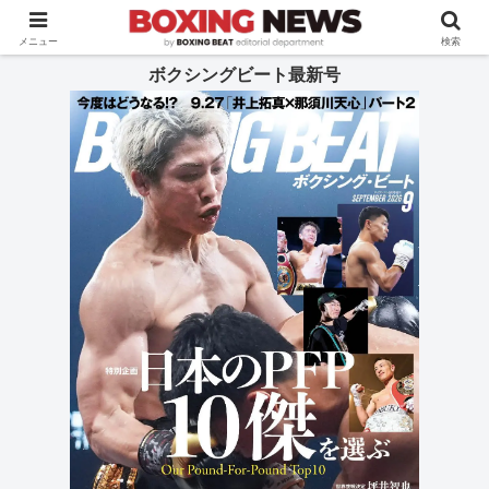
BOXING BEAT [ボクシング・ビート] 公式サイト
メニュー
検索
ボクシングビート最新号