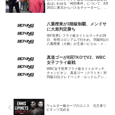
会はいわゆる「袴田事件」について、8月
26日に東京からバスをチャーターし、プ
ロボクサーと協会関係者で静岡地裁まで
要請行動に出かけるプランを発表。ボク
サーと協会関係者に参加を呼びかけた。
八重樫東が3階級制覇、メンドサ
昨年10月の白バンデ...
に大差判定勝ち
IBF世界L･フライ級タイトルマッチが29
日、有明コロシアムで行われ、同級8位の
八重樫東（大橋）が王者ハビエル・メン
ドサ（メキシコ）に3-0判定勝ち。八重樫
はWBAミニマム級、WBCフライ級王座に
続くタイトル獲得で、3階級制覇達成とな
真道ゴーが8回TKOでV2、WBC
った。...
女子フライ級戦
WBC女子世界フライ級タイトルマッチ、
チャンピオン、真道ゴー（クラトキ）対
同級11位クレドペッチ・ルックムアンカ
ン（タイ）10回戦は25日、和歌山市の和
歌山ビッグウェーブで行われ、真道が中
盤からエンジン全開。8回開始直後に集中
打を浴びせたと...
ウェルター級ホープのエニス 元王者リ
ピネッツ沈める