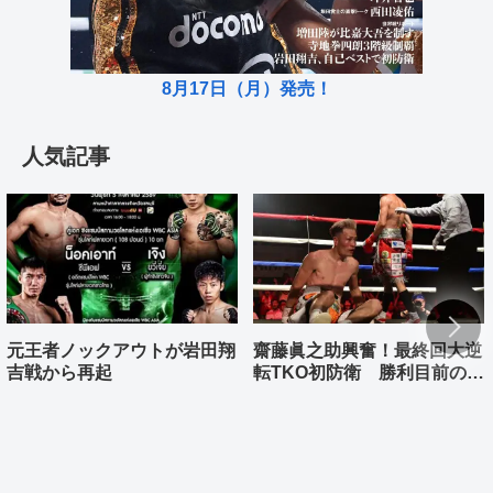
8月17日（月）発売！
人気記事
元王者ノックアウトが岩田翔
齋藤眞之助興奮！最終回大逆
吉戦から再起
転TKO初防衛 勝利目前の村
上雄大まさか