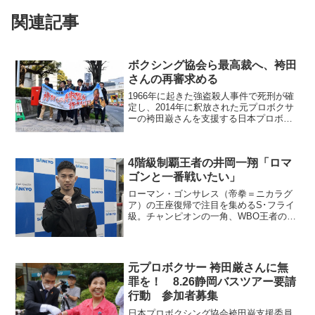
関連記事
ボクシング協会ら最高裁へ、袴田
さんの再審求める
1966年に起きた強盗殺人事件で死刑が確
定し、2014年に釈放された元プロボクサ
ーの袴田巌さんを支援する日本プロボク
シング協会袴田巌支援委員会ら支援グル
ープは27日、最高裁判所に裁判をやり直
す再審を認めるよう要請した。 ボクシ
4階級制覇王者の井岡一翔「ロマ
ング界からは新...
ゴンと一番戦いたい」
ローマン・ゴンサレス（帝拳＝ニカラグ
ア）の王座復帰で注目を集めるS･フライ
級。チャンピオンの一角、WBO王者の井
岡一翔（Reason大貴＝写真）はその中で
何を考え、どう存在感を高めようとして
いるのだろうか─。 2月29日、元パウン
ド・フォー...
元プロボクサー 袴田厳さんに無
罪を！ 8.26静岡バスツアー要請
行動 参加者募集
日本プロボクシング協会袴田巌支援委員